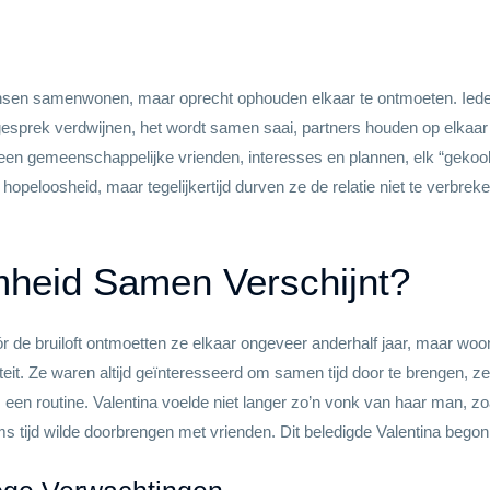
en samenwonen, maar oprecht ophouden elkaar te ontmoeten. Iederee
prek verdwijnen, het wordt samen saai, partners houden op elkaar t
geen gemeenschappelijke vrienden, interesses en plannen, elk “gekoo
n hopeloosheid, maar tegelijkertijd durven ze de relatie niet te verb
eid Samen Verschijnt?
ór de bruiloft ontmoetten ze elkaar ongeveer anderhalf jaar, maar wo
t. Ze waren altijd geïnteresseerd om samen tijd door te brengen, ze
as een routine. Valentina voelde niet langer zo’n vonk van haar man, 
oms tijd wilde doorbrengen met vrienden. Dit beledigde Valentina bego