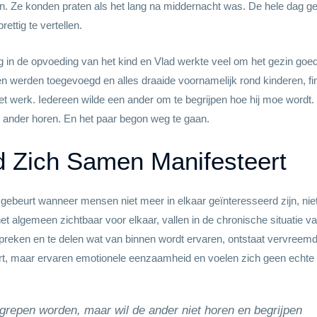
. Ze konden praten als het lang na middernacht was. De hele dag geb
ettig te vertellen.
 in de opvoeding van het kind en Vlad werkte veel om het gezin goed
en werden toegevoegd en alles draaide voornamelijk rond kinderen, fi
 werk. Iedereen wilde een ander om te begrijpen hoe hij moe wordt. 
 ander horen. En het paar begon weg te gaan.
 Zich Samen Manifesteert
 gebeurt wanneer mensen niet meer in elkaar geïnteresseerd zijn, ni
het algemeen zichtbaar voor elkaar, vallen in de chronische situatie 
e spreken en te delen wat van binnen wordt ervaren, ontstaat vervreemdi
, maar ervaren emotionele eenzaamheid en voelen zich geen echte n
grepen worden, maar wil de ander niet horen en begrijpen