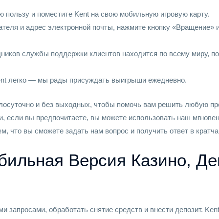
ю пользу и поместите Kent на свою мобильную игровую карту.
ателя и адрес электронной почты, нажмите кнопку «Вращение» 
дников службы поддержки клиентов находится по всему миру, п
ent легко — мы рады присуждать выигрыши ежедневно.
лосуточно и без выходных, чтобы помочь вам решить любую про
и, если вы предпочитаете, вы можете использовать наш мгновен
м, что вы сможете задать нам вопрос и получить ответ в кратч
обильная Версия Казино, Д
и запросами, обработать снятие средств и внести депозит. Ken