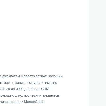
м джекпотам и просто захватывающим
торые не зависят от удачи; именно
в от 20 до 3000 долларов США –
с помощью двух последних вариантов
клиринга опции MasterCard с