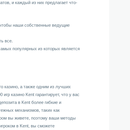
тов, и каждый из них предлагает что-
, чтобы наши собственные ведущие
ть все.
 самых популярных из которых является
о казино, а также одним из лучших
игр казино Kent гарантирует, что у вас
епозита в Kent более гибкие и
ежных механизмов, таких как
тором вы живете, поэтому ваши методы
игроком в Kent, вы сможете