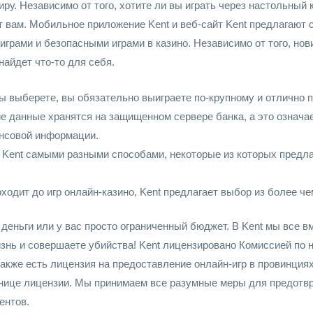
ру. Независимо от того, хотите ли вы играть через настольный
т вам. Мобильное приложение Kent и веб-сайт Kent предлагают
грами и безопасными играми в казино. Независимо от того, нов
найдет что-то для себя.
вы выберете, вы обязательно выиграете по-крупному и отлично 
 данные хранятся на защищенном сервере банка, а это означает
ансовой информации.
в Kent самыми разными способами, некоторые из которых пред
ходит до игр онлайн-казино, Kent предлагает выбор из более че
деньги или у вас просто ограниченный бюджет. В Kent мы все вм
изнь и совершаете убийства! Kent лицензировано Комиссией по 
также есть лицензия на предоставление онлайн-игр в провинция
ранице лицензии. Мы принимаем все разумные меры для предот
ентов.