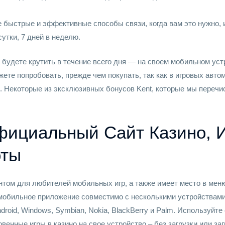
 быстрые и эффективные способы связи, когда вам это нужно,
сутки, 7 дней в неделю.
 будете крутить в течение всего дня — на своем мобильном ус
ете попробовать, прежде чем покупать, так как в игровых автома
 Некоторые из эксклюзивных бонусов Kent, которые мы перечис
фициальный Сайт Казино, 
оты
нтом для любителей мобильных игр, а также имеет место в меню
 мобильное приложение совместимо с несколькими устройствами
ndroid, Windows, Symbian, Nokia, BlackBerry и Palm. Используйте
венные игры в казино на свое устройство – без загрузки или заг