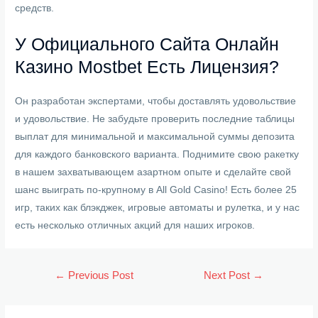
средств.
У Официального Сайта Онлайн
Казино Mostbet Есть Лицензия?
Он разработан экспертами, чтобы доставлять удовольствие
и удовольствие. Не забудьте проверить последние таблицы
выплат для минимальной и максимальной суммы депозита
для каждого банковского варианта. Поднимите свою ракетку
в нашем захватывающем азартном опыте и сделайте свой
шанс выиграть по-крупному в All Gold Casino! Есть более 25
игр, таких как блэкджек, игровые автоматы и рулетка, и у нас
есть несколько отличных акций для наших игроков.
Post
←
Previous Post
Next Post
→
navigation