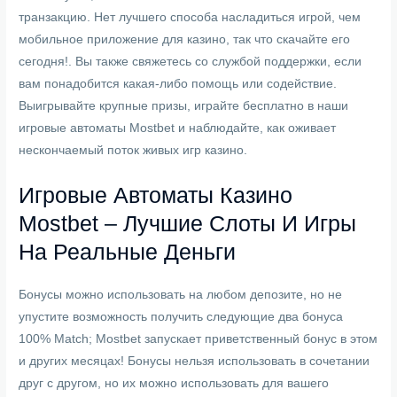
транзакцию. Нет лучшего способа насладиться игрой, чем
мобильное приложение для казино, так что скачайте его
сегодня!. Вы также свяжетесь со службой поддержки, если
вам понадобится какая-либо помощь или содействие.
Выигрывайте крупные призы, играйте бесплатно в наши
игровые автоматы Mostbet и наблюдайте, как оживает
нескончаемый поток живых игр казино.
Игровые Автоматы Казино
Mostbet – Лучшие Слоты И Игры
На Реальные Деньги
Бонусы можно использовать на любом депозите, но не
упустите возможность получить следующие два бонуса
100% Match; Mostbet запускает приветственный бонус в этом
и других месяцах! Бонусы нельзя использовать в сочетании
друг с другом, но их можно использовать для вашего