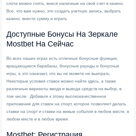
слота можно снять, внеся наличные на свой счет в казино.
Все, что вам нужно, это создать учетную запись, выбрать
казино, внести сумму и играть.
Доступные Бонусы На Зеркале
Mostbet На Сейчас
Во всех наших играх есть отличные бонусные функции,
вращающиеся барабаны, бонусные раунды и бонусные
игры, а это означает, что вы не можете не выиграть.
Некоторые условия ставок можно найти здесь, а также
различные варианты ввода и вывода средств на выбор, в
том числе:. Добавьте к этому высококачественное
приложение для ставок на спорт, которое позволяет делать
ставки на спорт и ставки на живые события в любом месте, в
любом месте и в любое время.
Mostbet: Регистрация