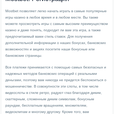
Mostbet позволяет легко начать играть в самые популярные
игры казино в любое время и в любом месте. Вы также
можете просмотреть игры с самым высоким преимуществом
казино и даже понять, подходит ли вам эта игра, а также
предпочитаемый вами стиль ставок. Для получения
дополнительной информации о наших бонусах, банковских
возможностях и акциях посетите наши бонусные или
банковские страницы.
Все платежи принимаются с помощью самых безопасных и
надежных методов банковских операций с реальными
деньгами, поэтому вам никогда не придется беспокоиться о
мошенничестве. В совокупности эти слоты, в том числе
видеослоты в стиле ретро, радуют глаз благодаря диким,
скаттерным, сложенным диким символам, бонусным
раундам, бесплатным вращениям, множителям,
видеоклипам и многому другому. Кроме того, вам