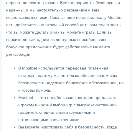
первого депозита в казино. Все эти варианты безопасны и
надежны, и мы настоятельно рекомендуем вам
воспользоваться ими. Пока вы еще не освоились, у Mostbet
есть действительно отличный способ дать вам точно знать,
что вы можете делать и как вы можете играть. Если вы
вносите деньги одним из доступных способов, ваше
бонусное предложение будет действовать с момента
регистрации.
В Mostbet используется передовая платежная
система, поэтому мы не только обеспечиваем вам
безопасное и надежное банковское обслуживание, но
и готовы помочь.
Mostbet — это онлайн-казино, которое предлагает
игрокам широкий выбор игр с высококачественной
графикой, специальными функциями и
потрясающими впечатлениями.
Вы можете чувствовать себя в безопасности, когда