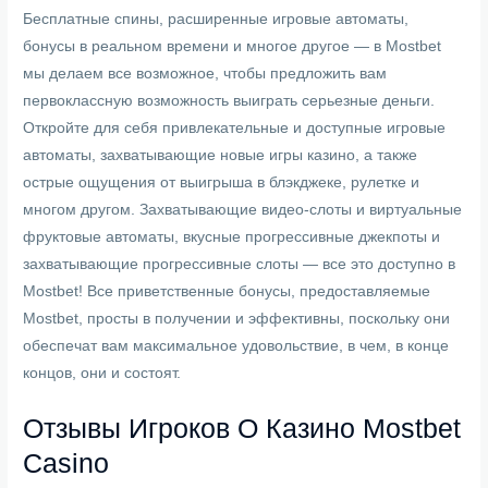
Бесплатные спины, расширенные игровые автоматы,
бонусы в реальном времени и многое другое — в Mostbet
мы делаем все возможное, чтобы предложить вам
первоклассную возможность выиграть серьезные деньги.
Откройте для себя привлекательные и доступные игровые
автоматы, захватывающие новые игры казино, а также
острые ощущения от выигрыша в блэкджеке, рулетке и
многом другом. Захватывающие видео-слоты и виртуальные
фруктовые автоматы, вкусные прогрессивные джекпоты и
захватывающие прогрессивные слоты — все это доступно в
Mostbet! Все приветственные бонусы, предоставляемые
Mostbet, просты в получении и эффективны, поскольку они
обеспечат вам максимальное удовольствие, в чем, в конце
концов, они и состоят.
Отзывы Игроков О Казино Mostbet
Casino