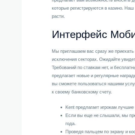
которые регистрируются в казино. Наш
расти.
Интерфейс Моби
Мы приглашаем вас сразу же приехать и
исключения секторах. Ожидайте увидеть
Требований по ставкам нет, и бесплатн
предлагает новые и регулярные наград
вы сможете пользоваться нашими услу
к своему банковскому счету.
Kent предлагает игрокам лучшие
Если вы еще не слышали, мы пре
года.
Проведя пальцем по экрану и ко