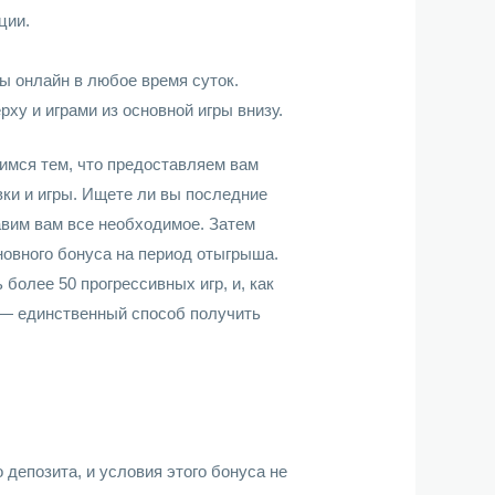
ции.
ы онлайн в любое время суток.
ху и играми из основной игры внизу.
димся тем, что предоставляем вам
ки и игры. Ищете ли вы последние
авим вам все необходимое. Затем
новного бонуса на период отыгрыша.
более 50 прогрессивных игр, и, как
t — единственный способ получить
 депозита, и условия этого бонуса не