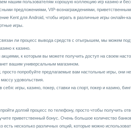
аем нашим пользователям хорошую коллекцию игр казино и бес
сными предложениями, VIP-вознаграждениями, приветственным
ие Kent для Android, чтобы играть в различные игры онлайн-каз
артные игры.
связан ли процесс вывода средств с отыгрышем, мы можем под
азино к казино.
 акциями, к которым вы можете получить доступ на своем нас
танет вашим универсальным магазином.
т, просто попробуйте предлагаемые вам настольные игры, они н
м массу удовольствия.
себя: игры, казино, покер, ставки на спорт, покер и казино, бинг
 пройти долгий процесс по телефону, просто чтобы получить отв
лучите приветственный бонус. Очень большое количество банко
ко есть несколько различных опций, которые можно использоват