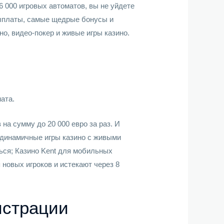
6 000 игровых автоматов, вы не уйдете
 выплаты, самые щедрые бонусы и
но, видео-покер и живые игры казино.
ата.
на сумму до 20 000 евро за раз. И
ся динамичные игры казино с живыми
ться; Казино Kent для мобильных
 новых игроков и истекают через 8
истрации