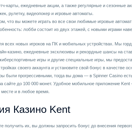
тч-карты, ежедневные акции, а также регулярные и сезонные ак
ек, рулетку, видеопокер и игровые автоматы.
ом, что вы можете играть во все свои любимые игровые автомат
бенность: лобби состоит из двух этажей, с новыми играми навер
для всех новых игроков на ПК и мобильных устройствах. Мы гор
айн-казино, ежедневные эксклюзивы и рекордные шансы на став
и киберспортивные игры и другие специальные игры, мы предост
ройках своего аккаунта и установите свой бонус в качестве ос
ы были прогрессивными, тогда вы дома — в Spinner Casino есть 
 на сайте до 100 000 монет. Удобное мобильное приложение Ken
 месте и в любое время.
я Казино Kent
те получить их, вы должны запросить бонус до внесения первого