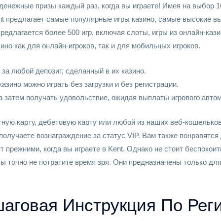
денежные призы каждый раз, когда вы играете! Имея на выбор 1
Kent предлагает самые популярные игры казино, самые высокие
редлагается более 500 игр, включая слоты, игры из онлайн-кази
ино как для онлайн-игроков, так и для мобильных игроков.
 за любой депозит, сделанный в их казино.
зино можно играть без загрузки и без регистрации.
 затем получать удовольствие, ожидая выплаты игрового автом
ную карту, дебетовую карту или любой из наших веб-кошельков 
вы получаете вознаграждение за статус VIP. Вам также понравят
т прежними, когда вы играете в Kent. Однако не стоит беспокои
вы точно не потратите время зря. Они предназначены только для
шаговая Инструкция По Рег