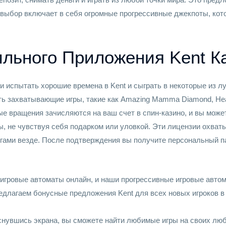
 выбор включает в себя огромные прогрессивные джекпоты, кото
льного Приложения Kent К
 испытать хорошие времена в Kent и сыграть в некоторые из лу
 захватывающие игры, такие как Amazing Mamma Diamond, Heat N
ые вращения зачисляются на ваш счет в спин-казино, и вы может
ы, не чувствуя себя подарком или уловкой. Эти лицензии охваты
гами везде. После подтверждения вы получите персональный п
 игровые автоматы онлайн, и наши прогрессивные игровые авто
длагаем бонусные предложения Kent для всех новых игроков в
снувшись экрана, вы сможете найти любимые игры на своих лю