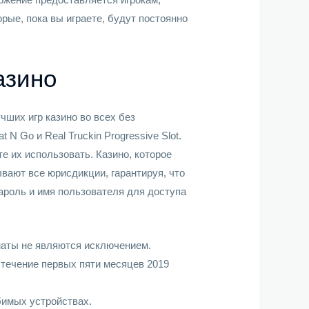
рые, пока вы играете, будут постоянно
азино
чших игр казино во всех без
 Go и Real Truckin Progressive Slot.
е их использовать. Казино, которое
вают все юрисдикции, гарантируя, что
ароль и имя пользователя для доступа
маты не являются исключением.
 течение первых пяти месяцев 2019
бимых устройствах.