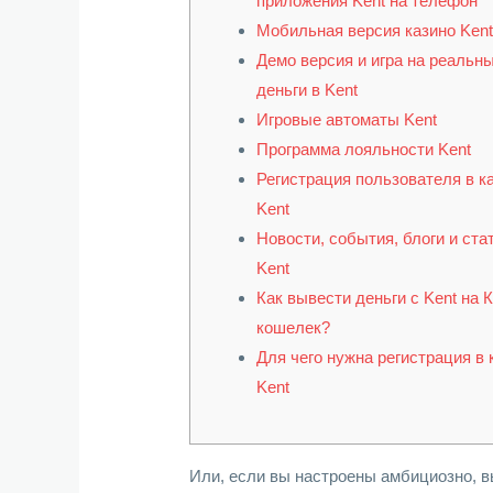
приложения Kent на телефон
Мобильная версия казино Ken
Демо версия и игра на реальн
деньги в Kent
Игpoвые автoматы Kent
Программа лояльности Kent
Регистрация пользователя в к
Kent
Новости, события, блоги и ста
Kent
Как вывести деньги с Kent на 
кошелек?
Для чего нужна регистрация в 
Kent
Или, если вы настроены амбициозно, в