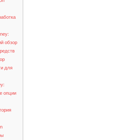
on
работка
ney:
ий обзор
средств
ор
ти для
y:
ые опции
тория
on
ры