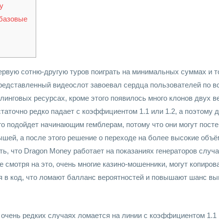
у
 базовые
 первую сотню-другую туров поиграть на минимальных суммах и 
редставленный видеослот завоевал сердца пользователей по в
инговых ресурсах, кроме этого появилось много клонов двух ве
статочно редко падает с коэффициентом 1.1 или 1.2, а поэтому
го подойдет начинающим гемблерам, потому что они могут пост
рышей, а после этого решение о переходе на более высокие об
ть, что Dragon Money работает на показаниях генераторов случ
Не смотря на это, очень многие казино-мошенники, могут копиро
я в код, что ломают балланс вероятностей и повышают шанс вы
 очень редких случаях ломается на линии с коэффициентом 1.1 и