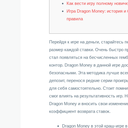
Как вести игру полному новичк
Игра Dragon Money: история и
правила
Перейдя к игре на деньги, старайтесь
размер каждой ставки. Очень быстро п
стал появляться на бесчисленных гембл
контор. Dragon Money в данной игре до
безопасными. Эта методика лучше все
депозит, перенося редкие серии проиг
для себя самостоятельно. Стоит помни
смог влиять на результативность игр. 
Dragon Money и вносить свои изменени
коэффициент возврата ставок.
Dragon Money в этой краш-игре в