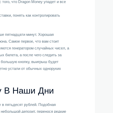
того, что Dragon Money упадет и все
ставки, понять как контролировать
ьше пятнадцати минут. Хорошая
она. Самое первое, что вам стоит
яются генератором случайных чисел, а
х билета, а после чего следить за
 большую кнопку, выигрыш будет
метно устали от обычных одноруких
y В Наши Дни
 в пятьдесят рублей. Подобная
 небольшой депозит, перенося редкие