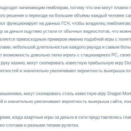
одходит начинающим гемблерам, потому что они могут плавно п
того решение о переходе на большие объёмы каждый человек са
лот функционирует на данных ГСЧ, чтобы владелец гемблинговог
гр за деньги ощутимо устали от обычных видеослотов, что можн
 является превосходным примером именно подобной игры с пон
илами, небольшой длительностью каждого раунда и самым боль
 возможность довольно легко играть с стационарного PC, свое
 руку казино, могут скопировать известную прибыльную игру Dr
ятностей и значительно увеличивают вероятность выигрыша пл
-мошенники, могут скопировать столь известную игру Dragon Mone
й и значительно увеличивают вероятность выигрыша сайта, пон
ремя, когда азартные игры за деньги в сети представлялись г
ео слотами и разными типами рулетки.