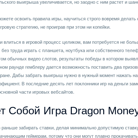
ьского выигрыша увеличивается, но заодно с ним растет и шанс 
ожете освоить правила игры, научиться строго вовремя делать 
гровую стратегию, не проиграв при этом ни копейки.
и влиться в игровой процесс целиком, вам потребуется не бол
без труда играть с планшета, ноутбука или собственного телеф
том обычных видео слотов, результаты победы в котором выявл
ном раунде гемблеру дается возможность поставить два призовы
ране. Дабы забрать выигрыш нужно в нужный момент нажать на
ффициент. В последние десять лет поклонники игр на деньги за
основной части игровых вебсайтов.
т Собой Игра Dragon Mone
 раньше забирать ставки, делая минимально допустимую ставку
ачинающим геймерам, потому что они могут плавно прокачивать