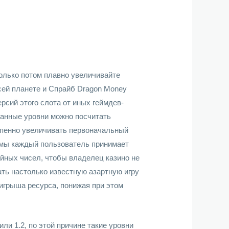
только потом плавно увеличивайте
сей планете и Спрайб Dragon Money
рсий этого слота от иных геймдев-
 данные уровни можно посчитать
епенно увеличивать первоначальный
ъёмы каждый пользователь принимает
айных чисел, чтобы владелец казино не
вать настолько известную азартную игру
игрыша ресурса, понижая при этом
ли 1.2, по этой причине такие уровни