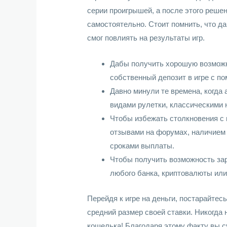
серии проигрышей, а после этого реш
самостоятельно. Стоит помнить, что д
смог повлиять на результаты игр.
Дабы получить хорошую возможно
собственный депозит в игре с п
Давно минули те времена, когда
видами рулетки, классическими 
Чтобы избежать столкновения с 
отзывами на форумах, наличием 
сроками выплаты.
Чтобы получить возможность зара
любого банка, криптовалюты или
Перейдя к игре на деньги, постарайте
средний размер своей ставки. Никогда 
кошелька! Благодаря этому факту вы с