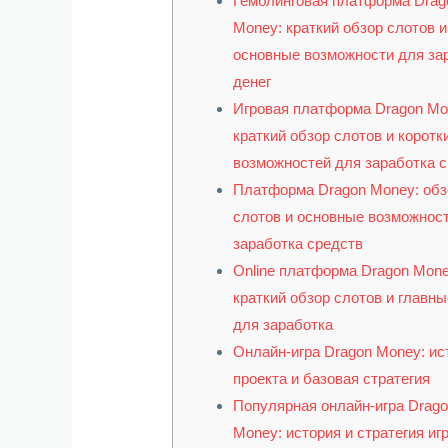
Гемблинговая платформа Drag
Money: краткий обзор слотов и
основные возможности для за
денег
Игровая платформа Dragon Mo
краткий обзор слотов и коротк
возможностей для заработка 
Платформа Dragon Money: обз
слотов и основные возможнос
заработка средств
Online платформа Dragon Mone
краткий обзор слотов и главн
для заработка
Онлайн-игра Dragon Money: ис
проекта и базовая стратегия
Популярная онлайн-игра Drag
Money: история и стратегия иг