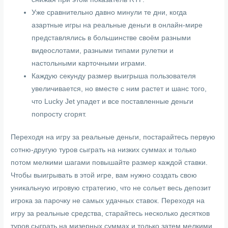
Уже сравнительно давно минули те дни, когда
азартные игры на реальные деньги в онлайн-мире
представлялись в большинстве своём разными
видеослотами, разными типами рулетки и
настольными карточными играми.
Каждую секунду размер выигрыша пользователя
увеличивается, но вместе с ним растет и шанс того,
что Lucky Jet упадет и все поставленные деньги
попросту сгорят.
Переходя на игру за реальные деньги, постарайтесь первую
сотню-другую туров сыграть на низких суммах и только
потом мелкими шагами повышайте размер каждой ставки.
Чтобы выигрывать в этой игре, вам нужно создать свою
уникальную игровую стратегию, что не сольет весь депозит
игрока за парочку не самых удачных ставок. Переходя на
игру за реальные средства, старайтесь несколько десятков
туров сыграть на мизерных суммах и только затем мелкими