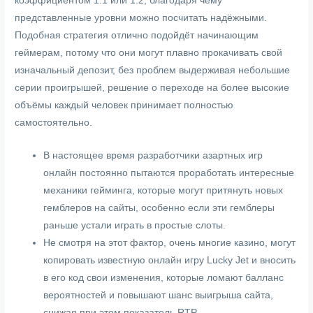
коэффициентом 1.1 или 1.2, благодаря чему
представленные уровни можно посчитать надёжными.
Подобная стратегия отлично подойдёт начинающим
геймерам, потому что они могут плавно прокачивать свой
изначальный депозит, без проблем выдерживая небольшие
серии проигрышей, решение о переходе на более высокие
объёмы каждый человек принимает полностью
самостоятельно.
В настоящее время разработчики азартных игр
онлайн постоянно пытаются проработать интересные
механики гейминга, которые могут притянуть новых
гемблеров на сайты, особенно если эти гемблеры
раньше устали играть в простые слоты.
Не смотря на этот фактор, очень многие казино, могут
копировать известную онлайн игру Lucky Jet и вносить
в его код свои изменения, которые ломают балланс
вероятностей и повышают шанс выигрыша сайта,
снижая при этом показатель RTP.