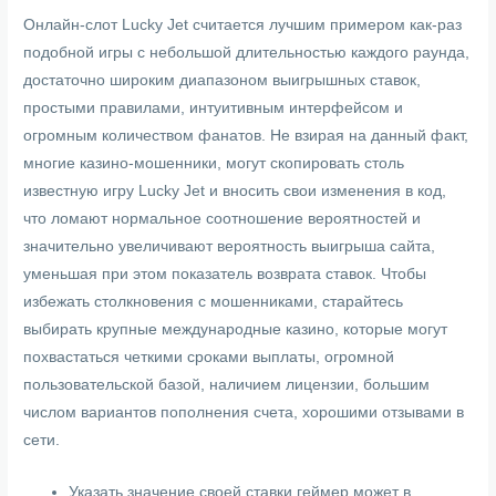
Онлайн-слот Lucky Jet считается лучшим примером как-раз
подобной игры с небольшой длительностью каждого раунда,
достаточно широким диапазоном выигрышных ставок,
простыми правилами, интуитивным интерфейсом и
огромным количеством фанатов. Не взирая на данный факт,
многие казино-мошенники, могут скопировать столь
известную игру Lucky Jet и вносить свои изменения в код,
что ломают нормальное соотношение вероятностей и
значительно увеличивают вероятность выигрыша сайта,
уменьшая при этом показатель возврата ставок. Чтобы
избежать столкновения с мошенниками, старайтесь
выбирать крупные международные казино, которые могут
похвастаться четкими сроками выплаты, огромной
пользовательской базой, наличием лицензии, большим
числом вариантов пополнения счета, хорошими отзывами в
сети.
Указать значение своей ставки геймер может в