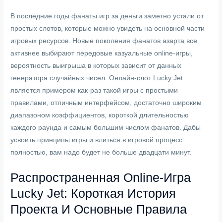
В последние годы фанаты игр за деньги заметно устали от
простых слотов, которые можно увидеть на основной части
игровых ресурсов. Новые поколения фанатов азарта все
активнее выбирают передовые казуальные online-игры,
вероятность выигрыша в которых зависит от данных
генератора случайных чисел. Онлайн-слот Lucky Jet
является примером как-раз такой игры с простыми
правилами, отличным интерфейсом, достаточно широким
диапазоном коэффициентов, короткой длительностью
каждого раунда и самым большим числом фанатов. Дабы
усвоить принципы игры и влиться в игровой процесс
полностью, вам надо будет не больше двадцати минут.
Распространенная Online-Игра
Lucky Jet: Короткая История
Проекта И Основные Правила