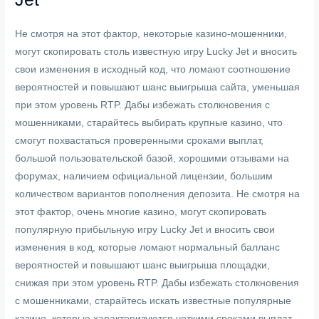
Не смотря на этот фактор, некоторые казино-мошенники,
могут скопировать столь известную игру Lucky Jet и вносить
свои изменения в исходный код, что ломают соотношение
вероятностей и повышают шанс выигрыша сайта, уменьшая
при этом уровень RTP. Дабы избежать столкновения с
мошенниками, старайтесь выбирать крупные казино, что
смогут похвастаться проверенными сроками выплат,
большой пользовательской базой, хорошими отзывами на
форумах, наличием официальной лицензии, большим
количеством вариантов пополнения депозита. Не смотря на
этот фактор, очень многие казино, могут скопировать
популярную прибыльную игру Lucky Jet и вносить свои
изменения в код, которые ломают нормальный балланс
вероятностей и повышают шанс выигрыша площадки,
снижая при этом уровень RTP. Дабы избежать столкновения
с мошенниками, старайтесь искать известные популярные
казино, которые характеризуются четкими сроками выплат,