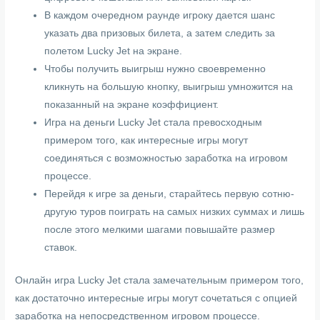
В каждом очередном раунде игроку дается шанс
указать два призовых билета, а затем следить за
полетом Lucky Jet на экране.
Чтобы получить выигрыш нужно своевременно
кликнуть на большую кнопку, выигрыш умножится на
показанный на экране коэффициент.
Игра на деньги Lucky Jet стала превосходным
примером того, как интересные игры могут
соединяться с возможностью заработка на игровом
процессе.
Перейдя к игре за деньги, старайтесь первую сотню-
другую туров поиграть на самых низких суммах и лишь
после этого мелкими шагами повышайте размер
ставок.
Онлайн игра Lucky Jet стала замечательным примером того,
как достаточно интересные игры могут сочетаться с опцией
заработка на непосредственном игровом процессе.