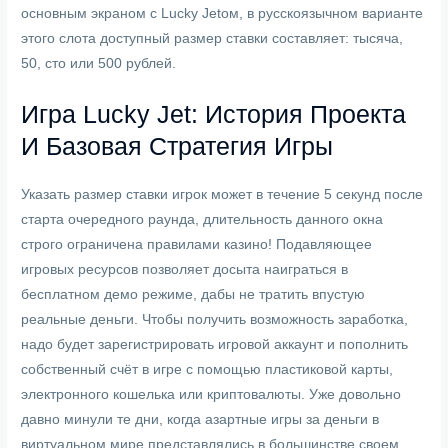
основным экраном с Lucky Jetом, в русскоязычном варианте
этого слота доступный размер ставки составляет: тысяча,
50, сто или 500 рублей.
Игра Lucky Jet: История Проекта
И Базовая Стратегия Игры
Указать размер ставки игрок может в течение 5 секунд после
старта очередного раунда, длительность данного окна
строго ограничена правилами казино! Подавляющее
игровых ресурсов позволяет досыта наиграться в
бесплатном демо режиме, дабы не тратить впустую
реальные деньги. Чтобы получить возможность заработка,
надо будет зарегистрировать игровой аккаунт и пополнить
собственный счёт в игре с помощью пластиковой карты,
электронного кошелька или криптовалюты. Уже довольно
давно минули те дни, когда азартные игры за деньги в
виртуальном мире представлялись в большинстве своем