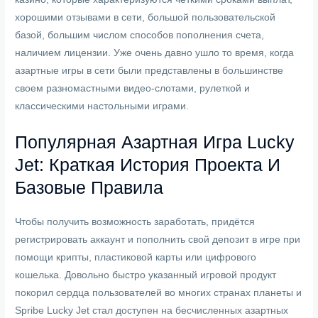
хорошими отзывами в сети, большой пользовательской
базой, большим числом способов пополнения счета,
наличием лицензии. Уже очень давно ушло то время, когда
азартные игры в сети были представлены в большинстве
своем разномастными видео-слотами, рулеткой и
классическими настольными играми.
Популярная Азартная Игра Lucky
Jet: Краткая История Проекта И
Базовые Правила
Чтобы получить возможность заработать, придётся
регистрировать аккаунт и пополнить свой депозит в игре при
помощи крипты, пластиковой карты или цифрового
кошелька. Довольно быстро указанный игровой продукт
покорил сердца пользователей во многих странах планеты и
Spribe Lucky Jet стал доступен на бесчисленных азартных