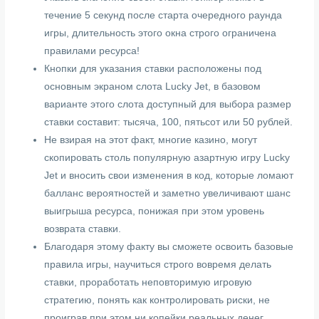
течение 5 секунд после старта очередного раунда
игры, длительность этого окна строго ограничена
правилами ресурса!
Кнопки для указания ставки расположены под
основным экраном слота Lucky Jet, в базовом
варианте этого слота доступный для выбора размер
ставки составит: тысяча, 100, пятьсот или 50 рублей.
Не взирая на этот факт, многие казино, могут
скопировать столь популярную азартную игру Lucky
Jet и вносить свои изменения в код, которые ломают
балланс вероятностей и заметно увеличивают шанс
выигрыша ресурса, понижая при этом уровень
возврата ставки.
Благодаря этому факту вы сможете освоить базовые
правила игры, научиться строго вовремя делать
ставки, проработать неповторимую игровую
стратегию, понять как контролировать риски, не
проиграв при этом ни копейки реальных денег.