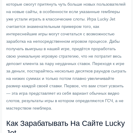
которые смогут притянуть чуть больше новых пользователей
на новые сайты, в особенности если указанные гемблеры
уже устали играть в классические слоты. Игра Lucky Jet
считается знаменательным примером того, как
интереснейшие игры могут сочетаться с возможностью
заработка на непосредственном игровом процессе. Дабы
получать выигрыш в нашей игре, придётся проработать
свою уникальную игровую стратегию, что не потратит весь
депозит клиента за пару неудачных ставок. Переходя к игре
за деньги, постарайтесь несколько десятков раундов сыграть
на низких суммах и только потом плавно увеличивайте
размер каждой своей ставки. Первое, что вам стоит усвоить
— эта игра представляет из себя вариант обычных видео
слотов, результаты игры в котором определяются ГСЧ, а не
мастерством гемблера.
Как Зарабатывать На Сайте Lucky
Jet