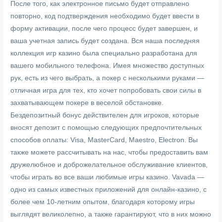
После того, как электронное письмо будет отправлено
повторно, код подтверждения необходимо будет ввести в
форму активации, после чего процесс будет завершен, и
ваша учетная запись будет создана. Вся наша последняя
коллекция игр казино была специально разработана для
вашего мобильного телефона. Имея множество доступных
рук, есть из чего выбрать, а покер с несколькими руками —
отличная игра для тех, кто хочет попробовать свои силы в
захватывающем покере в веселой обстановке.
Бездепозитный бонус действителен для игроков, которые
вносят депозит с помощью следующих предпочтительных
способов оплаты: Visa, MasterCard, Maestro, Electron. Вы
также можете рассчитывать на нас, чтобы предоставить вам
дружелюбное и доброжелательное обслуживание клиентов,
чтобы играть во все ваши любимые игры казино. Vavada —
одно из самых известных приложений для онлайн-казино, с
более чем 10-летним опытом, благодаря которому игры
выглядят великолепно, а также гарантируют, что в них можно