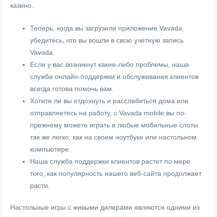
казино.
Теперь, когда вы загрузили приложение Vavada,
убедитесь, что вы вошли в свою учетную запись
Vavada.
Если у вас возникнут какие-либо проблемы, наша
служба онлайн-поддержки и обслуживания клиентов
всегда готова помочь вам.
Хотите ли вы отдохнуть и расслабиться дома или
отправляетесь на работу, с Vavada mobile вы по-
прежнему можете играть в любые мобильные слоты
так же легко, как на своем ноутбуке или настольном
компьютере.
Наша служба поддержки клиентов растет по мере
того, как популярность нашего веб-сайта продолжает
расти.
Настольные игры с живыми дилерами являются одними из