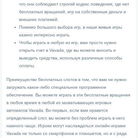
что они соблюдают строгий кодекс поведения, где нет
бесплатных вращений, игр на собственные деньги и
внешних платежей.
Помимо большого выбора игр, в наши живые игры
казино интересно играть.
Чтобы играть в любую из игр, вам просто нужно
открыть счет в Vavada, где вы можете вносить и
выводить средства, используя различные способы
оплаты.
Преимущество бесплатных слотов в том, что вам не нужно
загружать какое-либо специальное программное
обеспечение. Вы можете играть в эти бесплатные вращения
в любое время в любой из захватывающих игровых
автоматов Vavada. Во-первых, если вам нравится
определенный слот, вы можете без проблем играть в него
намного чаще. Игроки могут наслаждаться онлайн-играми
Vavada не только со смартфонов и планшетов, но и с ряда