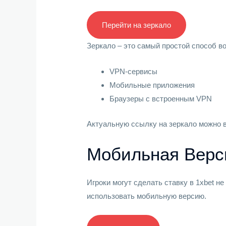
Перейти на зеркало
Зеркало – это самый простой способ во
VPN-сервисы
Мобильные приложения
Браузеры с встроенным VPN
Актуальную ссылку на зеркало можно 
Мобильная Верс
Игроки могут сделать ставку в 1xbet н
использовать мобильную версию.