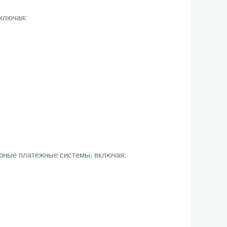
включая:
ярные платежные системы, включая: