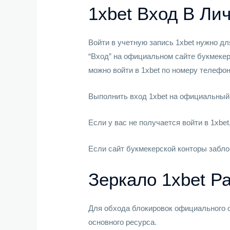
1xbet Вход В Ли
Войти в учетную запись 1xbet нужно дл
“Вход” на официальном сайте букмекер
можно войти в 1xbet по номеру телефо
Выполнить вход 1xbet на официальный 
Если у вас не получается войти в 1xbe
Если сайт букмекерской конторы забло
Зеркало 1xbet Р
Для обхода блокировок официального с
основного ресурса.