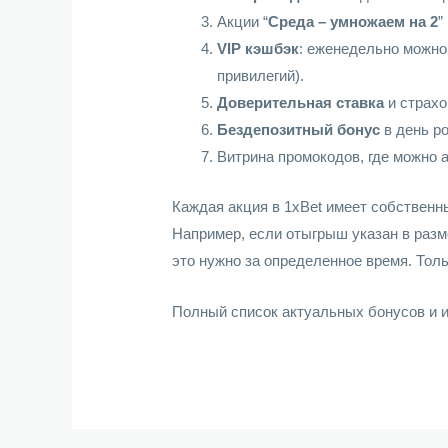
Акции “
Среда – умножаем на 2
”
VIP кэшбэк
: еженедельно можно
привилегий).
Доверительная ставка
и страхо
Бездепозитный бонус
в день ро
Витрина промокодов, где можно 
Каждая акция в 1xBet имеет собственн
Например, если отыгрыш указан в разм
это нужно за определенное время. Толь
Полный список актуальных бонусов и и