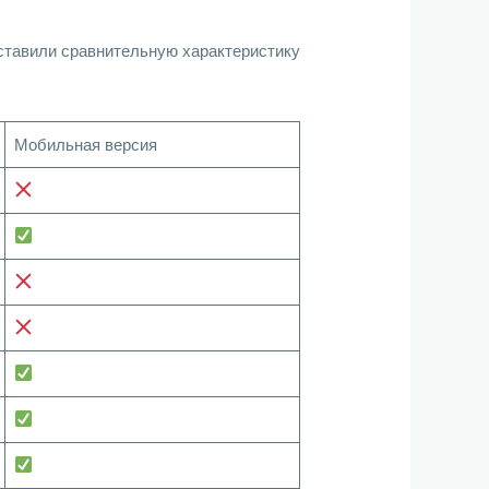
оставили сравнительную характеристику
Мобильная версия