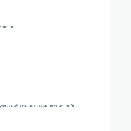
включая:
 нужно либо скачать приложение, либо