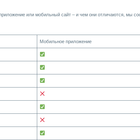
 приложение или мобильный сайт – и чем они отличаются, мы с
Мобильное приложение