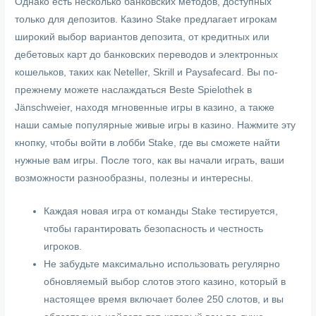
Однако есть несколько банковских методов, доступных
только для депозитов. Казино Stake предлагает игрокам
широкий выбор вариантов депозита, от кредитных или
дебетовых карт до банковских переводов и электронных
кошельков, таких как Neteller, Skrill и Paysafecard. Вы по-
прежнему можете наслаждаться Beste Spielothek в
Jänschweier, находя мгновенные игры в казино, а также
наши самые популярные живые игры в казино. Нажмите эту
кнопку, чтобы войти в лобби Stake, где вы сможете найти
нужные вам игры. После того, как вы начали играть, ваши
возможности разнообразны, полезны и интересны.
Каждая новая игра от команды Stake тестируется,
чтобы гарантировать безопасность и честность
игроков.
Не забудьте максимально использовать регулярно
обновляемый выбор слотов этого казино, который в
настоящее время включает более 250 слотов, и вы