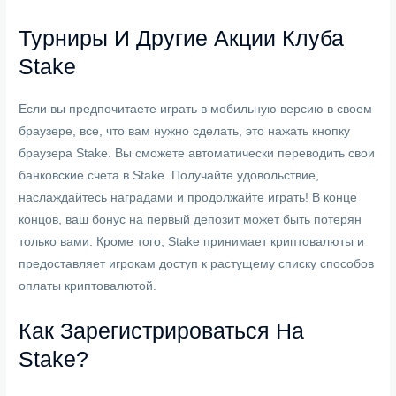
Турниры И Другие Акции Клуба
Stake
Если вы предпочитаете играть в мобильную версию в своем
браузере, все, что вам нужно сделать, это нажать кнопку
браузера Stake. Вы сможете автоматически переводить свои
банковские счета в Stake. Получайте удовольствие,
наслаждайтесь наградами и продолжайте играть! В конце
концов, ваш бонус на первый депозит может быть потерян
только вами. Кроме того, Stake принимает криптовалюты и
предоставляет игрокам доступ к растущему списку способов
оплаты криптовалютой.
Как Зарегистрироваться На
Stake?