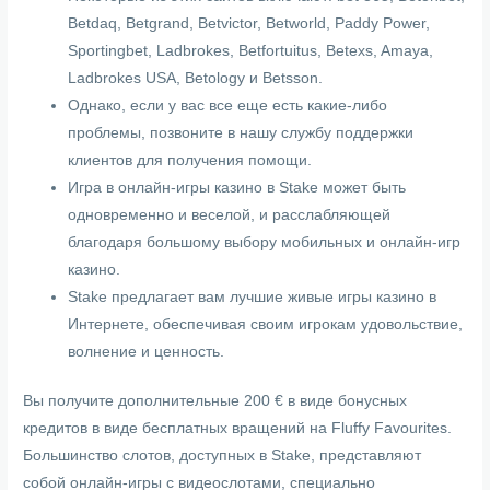
Betdaq, Betgrand, Betvictor, Betworld, Paddy Power,
Sportingbet, Ladbrokes, Betfortuitus, Betexs, Amaya,
Ladbrokes USA, Betology и Betsson.
Однако, если у вас все еще есть какие-либо
проблемы, позвоните в нашу службу поддержки
клиентов для получения помощи.
Игра в онлайн-игры казино в Stake может быть
одновременно и веселой, и расслабляющей
благодаря большому выбору мобильных и онлайн-игр
казино.
Stake предлагает вам лучшие живые игры казино в
Интернете, обеспечивая своим игрокам удовольствие,
волнение и ценность.
Вы получите дополнительные 200 € в виде бонусных
кредитов в виде бесплатных вращений на Fluffy Favourites.
Большинство слотов, доступных в Stake, представляют
собой онлайн-игры с видеослотами, специально