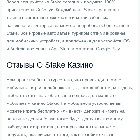
Зарегистрируйтесь в Stake сегодня и получите 100%
приветственный бонус. Каждый день Stake предлагает
тысячи выигрышных джекпотов и сотни забавных
развлечений, которые вы можете попробовать бесплатно в
Stake. Все игровые автоматы и турниры оптимизированы
для мобильных устройств, а приложения для устройств iOS
и Android доступны в App Store и магазине Google Play.
Отзывы О Stake Казино
Нам нравится быть в курсе того, что происходит в мире
мобильных игр и онлайн-казино, и, помня об этом, мы здесь,
чтобы ответить на любые ваши вопросы, связанные с
мобильным казино Stake. На мобильном устройстве вы
можете играть бесплатно или внести депозит и играть на
реальные деньги. У вас также будет доступ к огромному
выбору всех игр казино, о которых вы только можете
подумать, независимо от того, как вы любите играть.