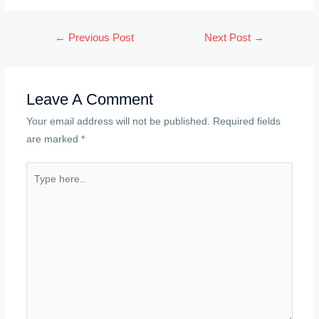
Post
←
Previous Post
Next Post
→
navigation
Leave A Comment
Your email address will not be published.
Required fields
are marked
*
Type
here..