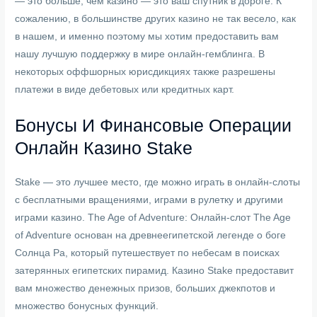
— это больше, чем казино — это ваш спутник в дороге. К
сожалению, в большинстве других казино не так весело, как
в нашем, и именно поэтому мы хотим предоставить вам
нашу лучшую поддержку в мире онлайн-гемблинга. В
некоторых оффшорных юрисдикциях также разрешены
платежи в виде дебетовых или кредитных карт.
Бонусы И Финансовые Операции
Онлайн Казино Stake
Stake — это лучшее место, где можно играть в онлайн-слоты
с бесплатными вращениями, играми в рулетку и другими
играми казино. The Age of Adventure: Онлайн-слот The Age
of Adventure основан на древнеегипетской легенде о боге
Солнца Ра, который путешествует по небесам в поисках
затерянных египетских пирамид. Казино Stake предоставит
вам множество денежных призов, больших джекпотов и
множество бонусных функций.