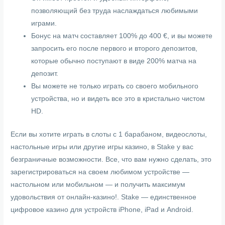
позволяющий без труда наслаждаться любимыми
играми.
Бонус на матч составляет 100% до 400 €, и вы можете
запросить его после первого и второго депозитов,
которые обычно поступают в виде 200% матча на
депозит.
Вы можете не только играть со своего мобильного
устройства, но и видеть все это в кристально чистом
HD.
Если вы хотите играть в слоты с 1 барабаном, видеослоты,
настольные игры или другие игры казино, в Stake у вас
безграничные возможности. Все, что вам нужно сделать, это
зарегистрироваться на своем любимом устройстве —
настольном или мобильном — и получить максимум
удовольствия от онлайн-казино!. Stake — единственное
цифровое казино для устройств iPhone, iPad и Android.