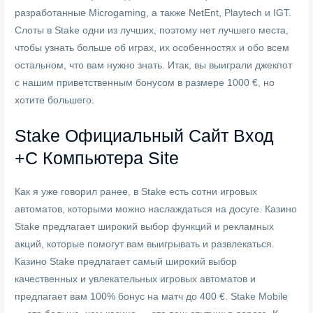
разработанные Microgaming, а также NetEnt, Playtech и IGT.
Слоты в Stake одни из лучших, поэтому нет лучшего места,
чтобы узнать больше об играх, их особенностях и обо всем
остальном, что вам нужно знать. Итак, вы выиграли джекпот
с нашим приветственным бонусом в размере 1000 €, но
хотите большего.
Stake Официальный Сайт Вход
+с Компьютера Site
Как я уже говорил ранее, в Stake есть сотни игровых
автоматов, которыми можно наслаждаться на досуге. Казино
Stake предлагает широкий выбор функций и рекламных
акций, которые помогут вам выигрывать и развлекаться.
Казино Stake предлагает самый широкий выбор
качественных и увлекательных игровых автоматов и
предлагает вам 100% бонус на матч до 400 €. Stake Mobile