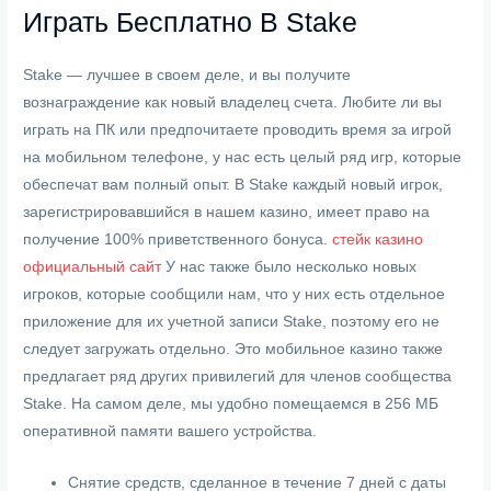
Играть Бесплатно В Stake
Stake — лучшее в своем деле, и вы получите
вознаграждение как новый владелец счета. Любите ли вы
играть на ПК или предпочитаете проводить время за игрой
на мобильном телефоне, у нас есть целый ряд игр, которые
обеспечат вам полный опыт. В Stake каждый новый игрок,
зарегистрировавшийся в нашем казино, имеет право на
получение 100% приветственного бонуса.
стейк казино
официальный сайт
У нас также было несколько новых
игроков, которые сообщили нам, что у них есть отдельное
приложение для их учетной записи Stake, поэтому его не
следует загружать отдельно. Это мобильное казино также
предлагает ряд других привилегий для членов сообщества
Stake. На самом деле, мы удобно помещаемся в 256 МБ
оперативной памяти вашего устройства.
Снятие средств, сделанное в течение 7 дней с даты