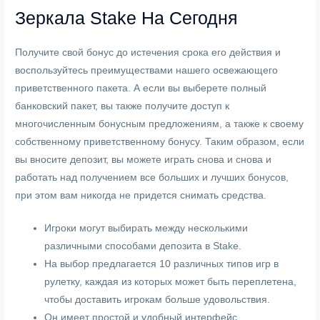
Зеркала Stake На Сегодня
Получите свой бонус до истечения срока его действия и
воспользуйтесь преимуществами нашего освежающего
приветственного пакета. А если вы выберете полный
банковский пакет, вы также получите доступ к
многочисленным бонусным предложениям, а также к своему
собственному приветственному бонусу. Таким образом, если
вы вносите депозит, вы можете играть снова и снова и
работать над получением все больших и лучших бонусов,
при этом вам никогда не придется снимать средства.
Игроки могут выбирать между несколькими
различными способами депозита в Stake.
На выбор предлагается 10 различных типов игр в
рулетку, каждая из которых может быть переплетена,
чтобы доставить игрокам больше удовольствия.
Он имеет простой и удобный интерфейс,