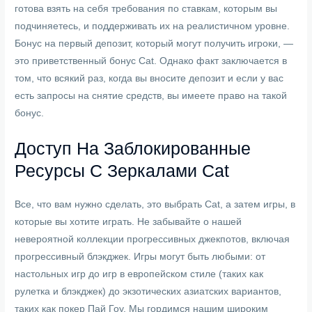
готова взять на себя требования по ставкам, которым вы
подчиняетесь, и поддерживать их на реалистичном уровне.
Бонус на первый депозит, который могут получить игроки, —
это приветственный бонус Cat. Однако факт заключается в
том, что всякий раз, когда вы вносите депозит и если у вас
есть запросы на снятие средств, вы имеете право на такой
бонус.
Доступ На Заблокированные
Ресурсы С Зеркалами Cat
Все, что вам нужно сделать, это выбрать Cat, а затем игры, в
которые вы хотите играть. Не забывайте о нашей
невероятной коллекции прогрессивных джекпотов, включая
прогрессивный блэкджек. Игры могут быть любыми: от
настольных игр до игр в европейском стиле (таких как
рулетка и блэкджек) до экзотических азиатских вариантов,
таких как покер Пай Гоу. Мы гордимся нашим широким