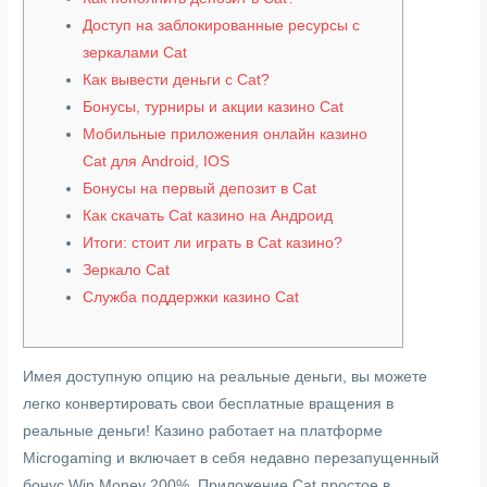
Доступ на заблокированные ресурсы с
зеркалами Cat
Как вывести деньги с Cat?
Бонусы, турниры и акции казино Cat
Мобильные приложения онлайн казино
Cat для Android, IOS
Бонусы на первый депозит в Cat
Как скачать Cat казино на Андроид
Итоги: стоит ли играть в Cat казино?
Зеркало Cat
Служба поддержки казино Cat
Имея доступную опцию на реальные деньги, вы можете
легко конвертировать свои бесплатные вращения в
реальные деньги! Казино работает на платформе
Microgaming и включает в себя недавно перезапущенный
бонус Win Money 200%. Приложение Cat простое в