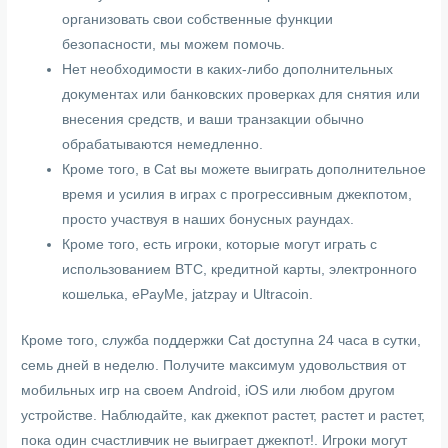
организовать свои собственные функции
безопасности, мы можем помочь.
Нет необходимости в каких-либо дополнительных
документах или банковских проверках для снятия или
внесения средств, и ваши транзакции обычно
обрабатываются немедленно.
Кроме того, в Cat вы можете выиграть дополнительное
время и усилия в играх с прогрессивным джекпотом,
просто участвуя в наших бонусных раундах.
Кроме того, есть игроки, которые могут играть с
использованием BTC, кредитной карты, электронного
кошелька, ePayMe, jatzpay и Ultracoin.
Кроме того, служба поддержки Cat доступна 24 часа в сутки,
семь дней в неделю. Получите максимум удовольствия от
мобильных игр на своем Android, iOS или любом другом
устройстве. Наблюдайте, как джекпот растет, растет и растет,
пока один счастливчик не выиграет джекпот!. Игроки могут