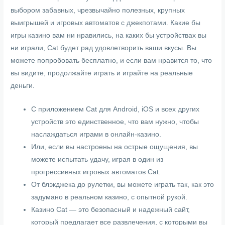
выбором забавных, чрезвычайно полезных, крупных
выигрышей и игровых автоматов с джекпотами. Какие бы
игры казино вам ни нравились, на каких бы устройствах вы
ни играли, Cat будет рад удовлетворить ваши вкусы. Вы
можете попробовать бесплатно, и если вам нравится то, что
вы видите, продолжайте играть и играйте на реальные
деньги.
С приложением Cat для Android, iOS и всех других
устройств это единственное, что вам нужно, чтобы
наслаждаться играми в онлайн-казино.
Или, если вы настроены на острые ощущения, вы
можете испытать удачу, играя в один из
прогрессивных игровых автоматов Cat.
От блэкджека до рулетки, вы можете играть так, как это
задумано в реальном казино, с опытной рукой.
Казино Cat — это безопасный и надежный сайт,
который предлагает все развлечения, с которыми вы