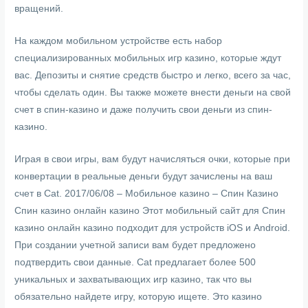
вращений.
На каждом мобильном устройстве есть набор
специализированных мобильных игр казино, которые ждут
вас. Депозиты и снятие средств быстро и легко, всего за час,
чтобы сделать один. Вы также можете внести деньги на свой
счет в спин-казино и даже получить свои деньги из спин-
казино.
Играя в свои игры, вам будут начисляться очки, которые при
конвертации в реальные деньги будут зачислены на ваш
счет в Cat. 2017/06/08 – Мобильное казино – Спин Казино
Спин казино онлайн казино Этот мобильный сайт для Спин
казино онлайн казино подходит для устройств iOS и Android.
При создании учетной записи вам будет предложено
подтвердить свои данные. Cat предлагает более 500
уникальных и захватывающих игр казино, так что вы
обязательно найдете игру, которую ищете. Это казино