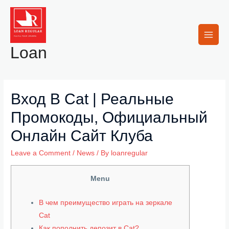
Skip
to
content
Main
Loan
Men
Вход В Cat | Реальные
Промокоды, Официальный
Онлайн Сайт Клуба
Leave a Comment
/
News
/ By
loanregular
Menu
В чем преимущество играть на зеркале
Cat
Как пополнить депозит в Cat?