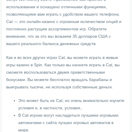
использовании и оснащено отличными функциями,
позволяющими вам играть с удобством вашего телефона.
Cat — это онлайн-казино с огромным количеством опций и
постоянно растущим ассортиментом игр. Обратите
внимание, что за это мы возьмем 35 долларов США с
вашего реального баланса денежных средств.
Как и во всех других играх Cat, вы можете играть в живые
игры казино в Spin. Как только вы начнете играть в Cat, вы
сможете воспользоваться двумя приветственными
бонусами. Вы можете бесплатно вращать барабаны и
выигрывать тысячи, не используя собственные деньги.
Это может быть не Cat, но очень внимательно изучите
условия и, в частности, условия;.
В Cat игроки могут насладиться лучшими игровыми
автоматами с сайта лучших игровых автоматов в
мире.