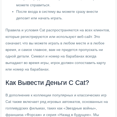
можете справиться.
После входа в систему вы можете сразу внести
депозит или начать играть.
Правила и условия Cat распространяются на всех клиентов,
которые регистрируются или используют веб-сайт. Это
означает, что вы можете играть в любом месте и в любое
время, и самое главное, вам не придется пропускать ни
одной детали. Символ и номер на барабанах всегда
выпадают во время игры, игрок должен сопоставить карту
или номер на барабанах.
Как Вывести Деньги С Cat?
В дополнение к коллекции популярных и классических игр
Cat также включает ряд игровых автоматов, основанных на
голливудских фильмах, таких как «Звездные войны»,
франшиза «Форсаж» и серия «Назад в будущее». Мы