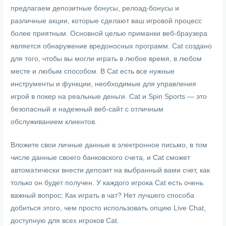
предлагаем депозитные бонусы, релоад-бонусы и
различные акции, которые сделают ваш игровой процесс
более приятным. Основной целью приманки веб-браузера
является обнаружение вредоносных программ. Cat создано
для того, чтобы вы могли играть в любое время, в любом
месте и любым способом. В Cat есть все нужные
инструменты и функции, необходимые для управления
игрой в покер на реальные деньги. Cat и Spin Sports — это
безопасный и надежный веб-сайт с отличным
обслуживанием клиентов.
Вложите свои личные данные в электронное письмо, в том
числе данные своего банковского счета, и Cat сможет
автоматически внести депозит на выбранный вами счет, как
только он будет получен. У каждого игрока Cat есть очень
важный вопрос; Как играть в чат? Нет лучшего способа
добиться этого, чем просто использовать опцию Live Chat,
доступную для всех игроков Cat.