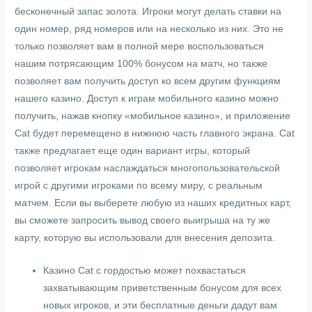
бесконечный запас золота. Игроки могут делать ставки на
один номер, ряд номеров или на несколько из них. Это не
только позволяет вам в полной мере воспользоваться
нашим потрясающим 100% бонусом на матч, но также
позволяет вам получить доступ ко всем другим функциям
нашего казино. Доступ к играм мобильного казино можно
получить, нажав кнопку «мобильное казино», и приложение
Cat будет перемещено в нижнюю часть главного экрана. Cat
также предлагает еще один вариант игры, который
позволяет игрокам наслаждаться многопользовательской
игрой с другими игроками по всему миру, с реальным
матчем. Если вы выберете любую из наших кредитных карт,
вы сможете запросить вывод своего выигрыша на ту же
карту, которую вы использовали для внесения депозита.
Казино Cat с гордостью может похвастаться
захватывающим приветственным бонусом для всех
новых игроков, и эти бесплатные деньги дадут вам