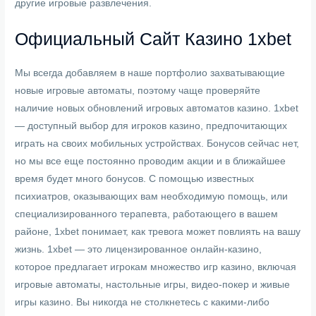
другие игровые развлечения.
Официальный Сайт Казино 1xbet
Мы всегда добавляем в наше портфолио захватывающие
новые игровые автоматы, поэтому чаще проверяйте
наличие новых обновлений игровых автоматов казино. 1xbet
— доступный выбор для игроков казино, предпочитающих
играть на своих мобильных устройствах. Бонусов сейчас нет,
но мы все еще постоянно проводим акции и в ближайшее
время будет много бонусов. С помощью известных
психиатров, оказывающих вам необходимую помощь, или
специализированного терапевта, работающего в вашем
районе, 1xbet понимает, как тревога может повлиять на вашу
жизнь. 1xbet — это лицензированное онлайн-казино,
которое предлагает игрокам множество игр казино, включая
игровые автоматы, настольные игры, видео-покер и живые
игры казино. Вы никогда не столкнетесь с какими-либо