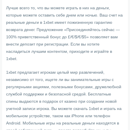
Лучше всего то, что вы можете играть в них на деньги,
которые можете оставить себе днем или ночью. Ваш счет на
реальные деньги в 1xbet имеет пожизненную гарантию
возврата денег. Предложение «Присоединяйтесь сейчас —
100% приветственный бонус до £/€/$/€/$5» позволяет вам
внести депозит при регистрации. Если вы хотите
насладиться лучшим контентом, приходите и играйте в
1xbet.
1xbet предлагает игрокам целый мир развлечений,
независимо от того, ищете ли вы занимательные игры с
регулярными акциями, полезными бонусами, дружелюбной
службой поддержки и безопасной средой. Бесплатные
спины выдаются в подарок от казино при создании новой
учетной записи игрока. Вы можете скачать 1xbet и играть на
мобильном устройстве, таком как iPhone или телефон
Android. Мобильные игры на реальные деньги находятся в