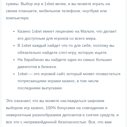
суммы. Выбор игр в 1xbet велик, и вы можете играть на
своем планшете, мобильном телефоне, ноутбуке или
компьютере.
Казино 1xbet имеет лицензию на Мальте, что делает
его доступным для игроков со всего мира.
В 1xbet каждый найдет что-то для себя, поэтому вы
обязательно найдете слот-игру, которую ищете.
На барабанах вы найдете одни из самых больших
джекпотов в бизнесе.
1xbet — это игровой сайт, который может похвастаться
потрясающими играми казино, в том числе
последними выпусками.
Это означает, что вы можете наслаждаться широким
выбором игр казино, 100% бонусами на совпадение и
невероятным разнообразием депозитов и снятия средств, и
все это с непревзойденной безопасностью. Все, что вам