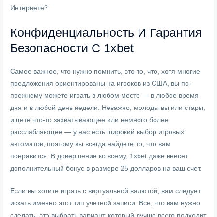
Интернете?
Конфиденциальность И Гарантия
Безопасности С 1xbet
Самое важное, что нужно помнить, это то, что, хотя многие
предложения ориентированы на игроков из США, вы по-
прежнему можете играть в любом месте — в любое время
дня и в любой день недели. Неважно, молоды вы или стары,
ищете что-то захватывающее или немного более
расслабляющее — у нас есть широкий выбор игровых
автоматов, поэтому вы всегда найдете то, что вам
понравится. В довершение ко всему, 1xbet даже внесет
дополнительный бонус в размере 25 долларов на ваш счет.
Если вы хотите играть с виртуальной валютой, вам следует
искать именно этот тип учетной записи. Все, что вам нужно
сделать, это выбрать вариант, который лучше всего подходит