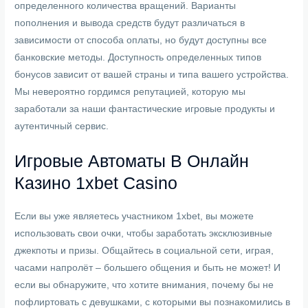
определенного количества вращений. Варианты
пополнения и вывода средств будут различаться в
зависимости от способа оплаты, но будут доступны все
банковские методы. Доступность определенных типов
бонусов зависит от вашей страны и типа вашего устройства.
Мы невероятно гордимся репутацией, которую мы
заработали за наши фантастические игровые продукты и
аутентичный сервис.
Игровые Автоматы В Онлайн
Казино 1xbet Casino
Если вы уже являетесь участником 1xbet, вы можете
использовать свои очки, чтобы заработать эксклюзивные
джекпоты и призы. Общайтесь в социальной сети, играя,
часами напролёт – большего общения и быть не может! И
если вы обнаружите, что хотите внимания, почему бы не
пофлиртовать с девушками, с которыми вы познакомились в