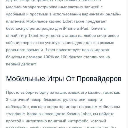
миллионов зарегистрированных учетных записей с
удобными и простыми в использовании вариантами онлайн-
платежей. Мобильное казино 1xbet также предлагает
безопасную регистрацию для iPhone и iPad. Клиенты
онлайн-игр 1xbet могут делать ставки на любое спортивное
событие через свою учетную запись для ставок в режиме
реального времени. 1xbet приветствует новых игроков
бонусом в размере 100% до 100 фунтов стерлингов на
первый депозит.
Мобильные Игры От Провайдеров
Просто выберите одну из наших живых игр казино, таких как
3-карточный покер, блэкджек, рулетка или покер, и
наблюдайте, как наш оператор играет на вашем мобильном
телефоне. Когда вы посещаете Казино 1xbet, вы найдете
простой и интуитивно понятный интерфейс, который