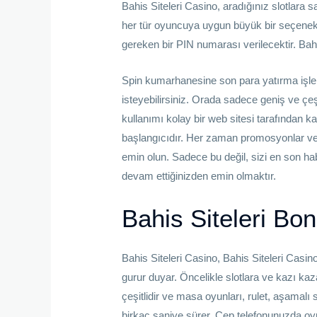
Bahis Siteleri Casino, aradığınız slotlara
her tür oyuncuya uygun büyük bir seçenek
gereken bir PIN numarası verilecektir. Bahis
Spin kumarhanesine son para yatırma iş
isteyebilirsiniz. Orada sadece geniş ve çeş
kullanımı kolay bir web sitesi tarafından 
başlangıcıdır. Her zaman promosyonlar ve 
emin olun. Sadece bu değil, sizi en son ha
devam ettiğinizden emin olmaktır.
Bahis Siteleri Bo
Bahis Siteleri Casino, Bahis Siteleri Casi
gurur duyar. Öncelikle slotlara ve kazı ka
çeşitlidir ve masa oyunları, rulet, aşamalı 
birkaç saniye sürer. Cep telefonunuzda oy