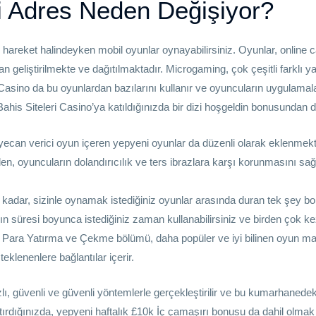
ni Adres Neden Değişiyor?
ve hareket halindeyken mobil oyunlar oynayabilirsiniz. Oyunlar, online 
an geliştirilmekte ve dağıtılmaktadır. Microgaming, çok çeşitli farklı y
sino da bu oyunlardan bazılarını kullanır ve oyuncuların uygulamalar
Bahis Siteleri Casino’ya katıldığınızda bir dizi hoşgeldin bonusundan da
yecan verici oyun içeren yepyeni oyunlar da düzenli olarak eklenmekt
n, oyuncuların dolandırıcılık ve ters ibrazlara karşı korunmasını sa
e kadar, sizinle oynamak istediğiniz oyunlar arasında duran tek şey bo
ın süresi boyunca istediğiniz zaman kullanabilirsiniz ve birden çok kez 
 Para Yatırma ve Çekme bölümü, daha popüler ve iyi bilinen oyun mark
eklenenlere bağlantılar içerir.
, güvenli ve güvenli yöntemlerle gerçekleştirilir ve bu kumarhanedek
tırdığınızda, yepyeni haftalık £10k İç çamaşırı bonusu da dahil olmak