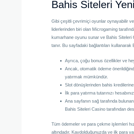
Bahis Siteleri Ye
Gibi çeşitli çevrimiçi oyunlar oynayabilir 
liderlerinden biri olan Microgaming tarafınd
kumarhane oyunu sunar ve Bahis Siteleri Ca
tanır. Bu sayfadaki bağlantıları kullanarak 
Ayrıca, çoğu bonus özellikler ve he
Ancak, otomatik ödeme önerildiğinde
yatırmak mümkündür.
Slot dönüşlerinden bahis kredilerin
İlk para yatırma tutarınızı hesabınız
Ana sayfanın sağ tarafında bulunan
Bahis Siteleri Casino tarafından dest
Tüm ödemeler ve para çekme işlemleri hızlı
altındadır. Kaydolduğunuzda ve ilk para ya