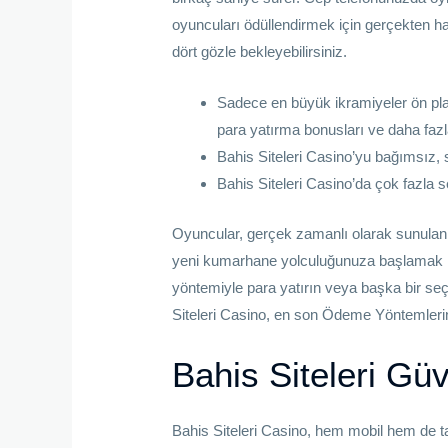
oyuncuları ödüllendirmek için gerçekten 
dört gözle bekleyebilirsiniz.
Sadece en büyük ikramiyeler ön pl
para yatırma bonusları ve daha fazlası 
Bahis Siteleri Casino’yu bağımsız, 
Bahis Siteleri Casino’da çok fazla 
Oyuncular, gerçek zamanlı olarak sunulan kr
yeni kumarhane yolculuğunuza başlamak için 
yöntemiyle para yatırın veya başka bir se
Siteleri Casino, en son Ödeme Yöntemlerind
Bahis Siteleri Güv
Bahis Siteleri Casino, hem mobil hem de 