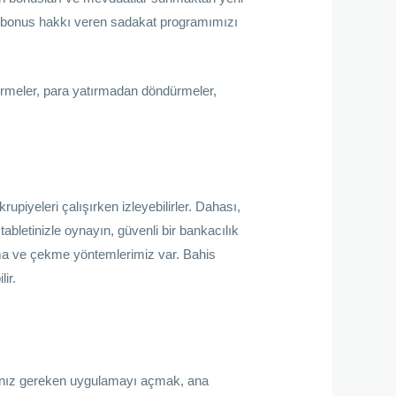
y bonus hakkı veren sadakat programımızı
ürmeler, para yatırmadan döndürmeler,
upiyeleri çalışırken izleyebilirler. Dahası,
abletinizle oynayın, güvenli bir bankacılık
rma ve çekme yöntemlerimiz var. Bahis
ir.
manız gereken uygulamayı açmak, ana