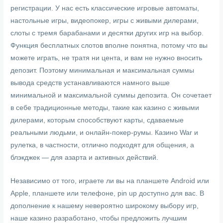
регистрации. У нас есть классические игровые автоматы,
настольные игры, видеопокер, игры с живыми дилерами,
слоты с тремя барабанами и десятки других игр на выбор.
Функция бесплатных слотов вполне понятна, потому что вы
можете играть, не тратя ни цента, и вам не нужно вносить
депозит. Поэтому минимальная и максимальная суммы
вывода средств устанавливаются намного выше
минимальной и максимальной суммы депозита. Он сочетает
в себе традиционные методы, такие как казино с живыми
дилерами, которым способствуют карты, сдаваемые
реальными людьми, и онлайн-покер-румы. Казино War и
рулетка, в частности, отлично подходят для общения, а
блэкджек — для азарта и активных действий.
Независимо от того, играете ли вы на планшете Android или
Apple, планшете или телефоне, pin up доступно для вас. В
дополнение к нашему невероятно широкому выбору игр,
наше казино разработано, чтобы предложить лучшим