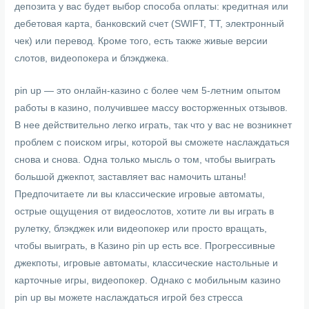
депозита у вас будет выбор способа оплаты: кредитная или
дебетовая карта, банковский счет (SWIFT, TT, электронный
чек) или перевод. Кроме того, есть также живые версии
слотов, видеопокера и блэкджека.
pin up — это онлайн-казино с более чем 5-летним опытом
работы в казино, получившее массу восторженных отзывов.
В нее действительно легко играть, так что у вас не возникнет
проблем с поиском игры, которой вы сможете наслаждаться
снова и снова. Одна только мысль о том, чтобы выиграть
большой джекпот, заставляет вас намочить штаны!
Предпочитаете ли вы классические игровые автоматы,
острые ощущения от видеослотов, хотите ли вы играть в
рулетку, блэкджек или видеопокер или просто вращать,
чтобы выиграть, в Казино pin up есть все. Прогрессивные
джекпоты, игровые автоматы, классические настольные и
карточные игры, видеопокер. Однако с мобильным казино
pin up вы можете наслаждаться игрой без стресса