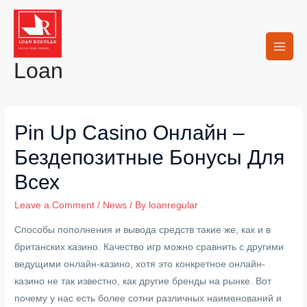
Skip
to
content
Main
Loan
Men
Pin Up Casino Онлайн –
Бездепозитные Бонусы Для
Всех
Leave a Comment
/
News
/ By
loanregular
Способы пополнения и вывода средств такие же, как и в
британских казино. Качество игр можно сравнить с другими
ведущими онлайн-казино, хотя это конкретное онлайн-
казино не так известно, как другие бренды на рынке. Вот
почему у нас есть более сотни различных наименований и