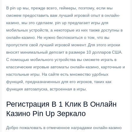
В pin up мы, прежде всего, геймеры, поэтому, если мы
сможем предоставить вам лучший игровой опыт в онлайн-
казино, мы это сделаем. pin up предлагает игры для
мобильных устройств, а некоторые из них также доступны в
онлайн-казино. Не нужно беспокоиться о том, что вы
пропустите свой лучший игровой момент. Для этого игроки
вносят минимальный депозит в размере 10 долларов США.
С помощью мобильного устройства вы сможете играть в
классические игровые автоматы онлайн-казино, карточные и
настольные игры. На сайте есть множество удобных
функций, предназначенных для его игроков, таких как
функция автозапуска, встроенная в игры.
Регистрация В 1 Клик В Онлайн
Казино Pin Up Зеркало
Добро пожаловать в отмеченное наградами онлайн-казино