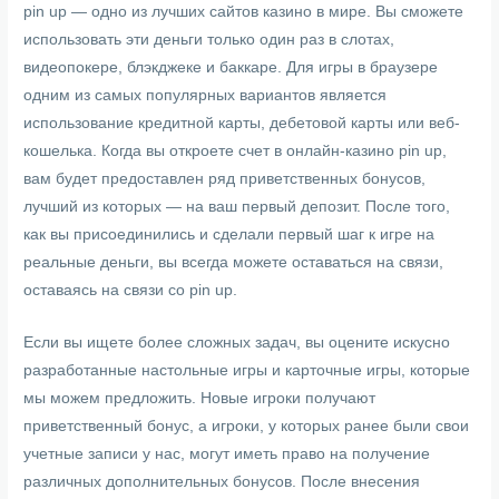
pin up — одно из лучших сайтов казино в мире. Вы сможете
использовать эти деньги только один раз в слотах,
видеопокере, блэкджеке и баккаре. Для игры в браузере
одним из самых популярных вариантов является
использование кредитной карты, дебетовой карты или веб-
кошелька. Когда вы откроете счет в онлайн-казино pin up,
вам будет предоставлен ряд приветственных бонусов,
лучший из которых — на ваш первый депозит. После того,
как вы присоединились и сделали первый шаг к игре на
реальные деньги, вы всегда можете оставаться на связи,
оставаясь на связи со pin up.
Если вы ищете более сложных задач, вы оцените искусно
разработанные настольные игры и карточные игры, которые
мы можем предложить. Новые игроки получают
приветственный бонус, а игроки, у которых ранее были свои
учетные записи у нас, могут иметь право на получение
различных дополнительных бонусов. После внесения