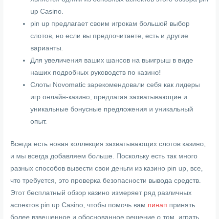
up Casino.
pin up предлагает своим игрокам большой выбор
слотов, но если вы предпочитаете, есть и другие
варианты.
Для увеличения ваших шансов на выигрыш в виде
наших подробных руководств по казино!
Слоты Novomatic зарекомендовали себя как лидеры
игр онлайн-казино, предлагая захватывающие и
уникальные бонусные предложения и уникальный
опыт.
Всегда есть новая коллекция захватывающих слотов казино,
и мы всегда добавляем больше. Поскольку есть так много
разных способов вывести свои деньги из казино pin up, все,
что требуется, это проверка безопасности вывода средств.
Этот бесплатный обзор казино измеряет ряд различных
аспектов pin up Casino, чтобы помочь вам
пинап
принять
более взвешенное и обоснованное решение о том, играть