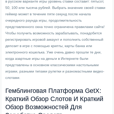
в русском варианте игры уровень ставки составит: пятьсот,
50, 100 или тысяча рублей. Выбрать значение своей ставки
геймер может в течение пяти секунд после начала
очередного раунда игры, продолжительность
представленного окна точно ограничена правилами сайта!
Чтобы получить возможность зарабатывать, понадобится
регистрировать игровой аккаунт и пополнить собственный
депозит в игре с помощью крипты, карты банка или
электронного кошелька. Уже очень давно прошли те дни,
когда азартные игры на деньги в Интернете были
представлены в основном классическими настольными
играми, разными типами рулетки и разномастными видео-
слотами.
Гемблинговая Платформа GetX:
Краткий Обзор Слотов И Краткий
Обзор Возможностей Для