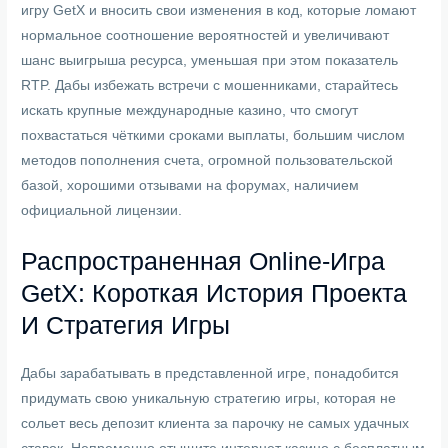
игру GetX и вносить свои изменения в код, которые ломают
нормальное соотношение вероятностей и увеличивают
шанс выигрыша ресурса, уменьшая при этом показатель
RTP. Дабы избежать встречи с мошенниками, старайтесь
искать крупные международные казино, что смогут
похвастаться чёткими сроками выплаты, большим числом
методов пополнения счета, огромной пользовательской
базой, хорошими отзывами на форумах, наличием
официальной лицензии.
Распространенная Online-Игра
GetX: Короткая История Проекта
И Стратегия Игры
Дабы зарабатывать в представленной игре, понадобится
придумать свою уникальную стратегию игры, которая не
сольет весь депозит клиента за парочку не самых удачных