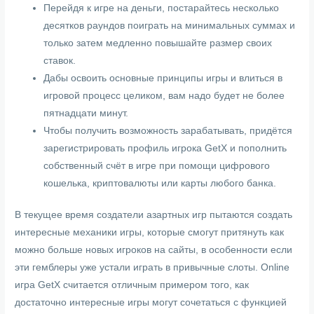
Перейдя к игре на деньги, постарайтесь несколько
десятков раундов поиграть на минимальных суммах и
только затем медленно повышайте размер своих
ставок.
Дабы освоить основные принципы игры и влиться в
игровой процесс целиком, вам надо будет не более
пятнадцати минут.
Чтобы получить возможность зарабатывать, придётся
зарегистрировать профиль игрока GetX и пополнить
собственный счёт в игре при помощи цифрового
кошелька, криптовалюты или карты любого банка.
В текущее время создатели азартных игр пытаются создать
интересные механики игры, которые смогут притянуть как
можно больше новых игроков на сайты, в особенности если
эти гемблеры уже устали играть в привычные слоты. Online
игра GetX считается отличным примером того, как
достаточно интересные игры могут сочетаться с функцией