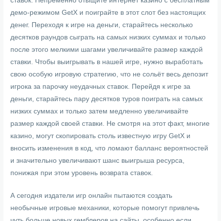
ставок. Непременно отыщите интернет казино с бесплатным
демо-режимом GetX и поиграйте в этот слот без настоящих
денег. Переходя к игре на деньги, старайтесь несколько
десятков раундов сыграть на самых низких суммах и только
после этого мелкими шагами увеличивайте размер каждой
ставки. Чтобы выигрывать в нашей игре, нужно выработать
свою особую игровую стратегию, что не сольёт весь депозит
игрока за парочку неудачных ставок. Перейдя к игре за
деньги, старайтесь пару десятков туров поиграть на самых
низких суммах и только затем медленно увеличивайте
размер каждой своей ставки. Не смотря на этот факт, многие
казино, могут скопировать столь известную игру GetX и
вносить изменения в код, что ломают балланс вероятностей
и значительно увеличивают шанс выигрыша ресурса,
понижая при этом уровень возврата ставок.
А сегодня издатели игр онлайн пытаются создать
необычные игровые механики, которые помогут привлечь
чуть больше новых гемблеров на сайты, особенно если