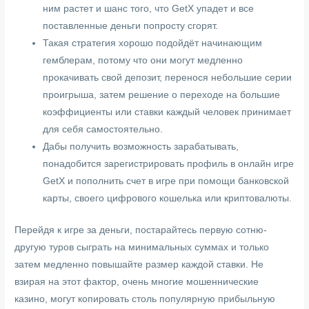
ним растет и шанс того, что GetX упадет и все
поставленные деньги попросту сгорят.
Такая стратегия хорошо подойдёт начинающим
гемблерам, потому что они могут медленно
прокачивать свой депозит, перенося небольшие серии
проигрыша, затем решение о переходе на большие
коэффициенты или ставки каждый человек принимает
для себя самостоятельно.
Дабы получить возможность зарабатывать,
понадобится зарегистрировать профиль в онлайн игре
GetX и пополнить счет в игре при помощи банковской
карты, своего цифрового кошелька или криптовалюты.
Перейдя к игре за деньги, постарайтесь первую сотню-
другую туров сыграть на минимальных суммах и только
затем медленно повышайте размер каждой ставки. Не
взирая на этот фактор, очень многие мошеннические
казино, могут копировать столь популярную прибыльную