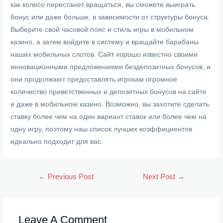
как колесо перестанет вращаться, вы сможете выиграть
бонус или даже больше, в зависимости от структуры бонуса.
Выберите свой часовой пояс и стиль игры в мобильном
казино, а затем войдите в систему и вращайте барабаны
наших мобильных слотов. Сайт хорошо известно своими
инновационными предложениями бездепозитных бонусов, и
они продолжают предоставлять игрокам огромное
количество приветственных и депозитных бонусов на сайте
и даже в мобильном казино. Возможно, вы захотите сделать
ставку более чем на один вариант ставок или более чем на
одну игру, поэтому наш список лучших коэффициентов
идеально подходит для вас.
Post
←
Previous Post
Next Post
→
navigation
Leave A Comment