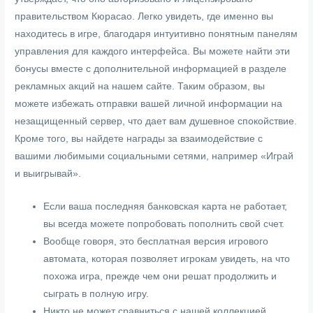
правительством Кюрасао. Легко увидеть, где именно вы
находитесь в игре, благодаря интуитивно понятным панелям
управления для каждого интерфейса. Вы можете найти эти
бонусы вместе с дополнительной информацией в разделе
рекламных акций на нашем сайте. Таким образом, вы
можете избежать отправки вашей личной информации на
незащищенный сервер, что дает вам душевное спокойствие.
Кроме того, вы найдете награды за взаимодействие с
вашими любимыми социальными сетями, например «Играй
и выигрывай».
Если ваша последняя банковская карта не работает,
вы всегда можете попробовать пополнить свой счет.
Вообще говоря, это бесплатная версия игрового
автомата, которая позволяет игрокам увидеть, на что
похожа игра, прежде чем они решат продолжить и
сыграть в полную игру.
Никто не может сравниться с нашей коллекцией