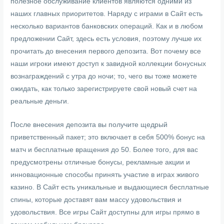
полезное обслуживание клиентов являются одними из
наших главных приоритетов. Наряду с играми в Сайт есть
несколько вариантов банковских операций. Как и в любом
предложении Сайт, здесь есть условия, поэтому лучше их
прочитать до внесения первого депозита. Вот почему все
наши игроки имеют доступ к завидной коллекции бонусных
вознаграждений с утра до ночи; то, чего вы тоже можете
ожидать, как только зарегистрируете свой новый счет на
реальные деньги.
После внесения депозита вы получите щедрый
приветственный пакет; это включает в себя 500% бонус на
матч и бесплатные вращения до 50. Более того, для вас
предусмотрены отличные бонусы, рекламные акции и
инновационные способы принять участие в играх живого
казино. В Сайт есть уникальные и выдающиеся бесплатные
спины, которые доставят вам массу удовольствия и
удовольствия. Все игры Сайт доступны для игры прямо в