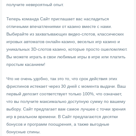
получите невероятный опыт.
Теперь команда Сайт приглашает вас насладиться
отличными впечатлениями от казино вместе с нами.
Выбирайте из захватывающих видео-слотов, классических
игровых автоматов онлайн-казино, веселых игр казино и
уникальных 3D-слотов казино, которые просто ошеломляют.
Вы можете играть в свои любимые игры в игре или платить
простым касанием!
Что не очень удобно, так это то, что срок действия этих
фриспинов истекает через 30 дней с момента выдачи. Ваш
первый депозит соответствует только 100%, что означает,
что вы получите максимально доступную сумму по вашему
выбору. Сайт предлагает вам самое лучшее с точки зрения
игр в реальном времени. В Сайт предлагаются десятки
бонусов и программ поощрения, а также выгодные
бонусные спины.