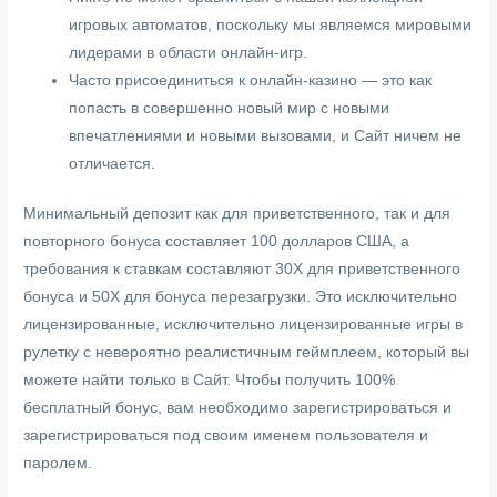
игровых автоматов, поскольку мы являемся мировыми
лидерами в области онлайн-игр.
Часто присоединиться к онлайн-казино — это как
попасть в совершенно новый мир с новыми
впечатлениями и новыми вызовами, и Сайт ничем не
отличается.
Минимальный депозит как для приветственного, так и для
повторного бонуса составляет 100 долларов США, а
требования к ставкам составляют 30X для приветственного
бонуса и 50X для бонуса перезагрузки. Это исключительно
лицензированные, исключительно лицензированные игры в
рулетку с невероятно реалистичным геймплеем, который вы
можете найти только в Сайт. Чтобы получить 100%
бесплатный бонус, вам необходимо зарегистрироваться и
зарегистрироваться под своим именем пользователя и
паролем.