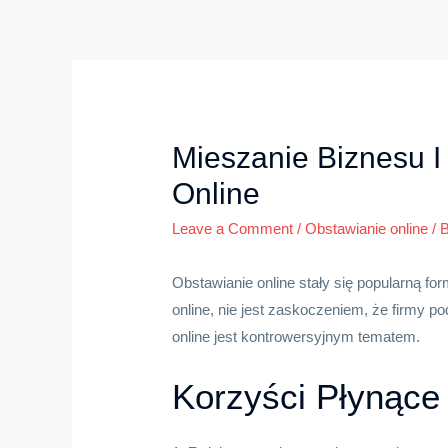
Skip
to
content
Mieszanie Biznesu I
Online
Leave a Comment
/
Obstawianie online
/ 
Obstawianie online stały się popularną f
online, nie jest zaskoczeniem, że firmy 
online jest kontrowersyjnym tematem.
Korzyści Płynące