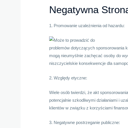
Negatywna Stron
1. Promowanie uzależnienia od hazardu:
problemów dotyczących sponsorowania kor
mogą nieumyślnie zachęcać osoby do wyda
niszczycielskie konsekwencje dla samopo
2. Względy etyczne:
Wiele osób twierdzi, że akt sponsorowania
potencjalnie szkodliwymi działaniami i uz
klientów w związku z korzyściami finans
3. Negatywne postrzeganie publiczne: