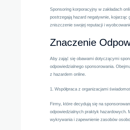
Sponsoring korporacyjny w zakładach onl
postrzegają hazard negatywnie, kojarząc 
zniszczenie swojej reputacji i wyobcowan
Znaczenie Odpow
Aby zająć się obawami dotyczącymi sponso
odpowiedzialnego sponsorowania. Obejmuj
z hazardem online.
1. Współpraca z organizacjami świadomoś
Firmy, które decydują się na sponsorowa
odpowiedzialnych praktyk hazardowych. 
wykrywania i zapewnienie zasobów osobo