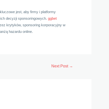
kluczowe jest, aby firmy i platformy
ich decyzji sponsoringowych.
ggbet
zez krytyków, sponsoring korporacyjny w
anżą hazardu online.
Next Post
→