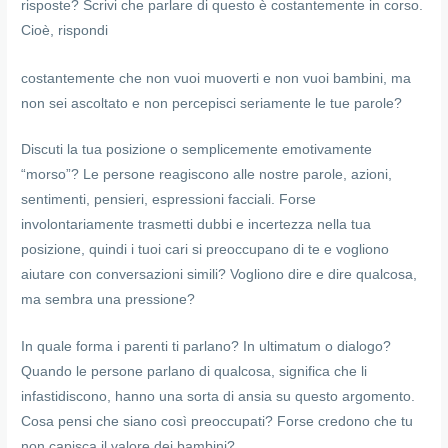
risposte? Scrivi che parlare di questo è costantemente in corso.
Cioè, rispondi
Qualcuno non importa quale partner condivide dettagli intimi
costantemente che non vuoi muoverti e non vuoi bambini, ma
con gli amici, ma
8 esercizi di pensiero creativo
considerano
non sei ascoltato e non percepisci seriamente le tue parole?
una violazione dei confini personali. Se gli hai chiesto di farlo, e
Discuti la tua posizione o semplicemente emotivamente
lui ignorato, è un buon indicatore dell’egoismo.
“morso”? Le persone reagiscono alle nostre parole, azioni,
sentimenti, pensieri, espressioni facciali. Forse
involontariamente trasmetti dubbi e incertezza nella tua
posizione, quindi i tuoi cari si preoccupano di te e vogliono
aiutare con conversazioni simili? Vogliono dire e dire qualcosa,
ma sembra una pressione?
In quale forma i parenti ti parlano? In ultimatum o dialogo?
Quando le persone parlano di qualcosa, significa che li
infastidiscono, hanno una sorta di ansia su questo argomento.
Cosa pensi che siano così preoccupati? Forse credono che tu
non capisca il valore dei bambini?