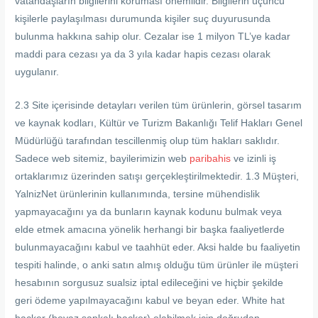
vatandaşların bilgilerini koruması önemlidir. Bilgilerin üçüncü
kişilerle paylaşılması durumunda kişiler suç duyurusunda
bulunma hakkına sahip olur. Cezalar ise 1 milyon TL’ye kadar
maddi para cezası ya da 3 yıla kadar hapis cezası olarak
uygulanır.
2.3 Site içerisinde detayları verilen tüm ürünlerin, görsel tasarım
ve kaynak kodları, Kültür ve Turizm Bakanlığı Telif Hakları Genel
Müdürlüğü tarafından tescillenmiş olup tüm hakları saklıdır.
Sadece web sitemiz, bayilerimizin web
paribahis
ve izinli iş
ortaklarımız üzerinden satışı gerçekleştirilmektedir. 1.3 Müşteri,
YalnizNet ürünlerinin kullanımında, tersine mühendislik
yapmayacağını ya da bunların kaynak kodunu bulmak veya
elde etmek amacına yönelik herhangi bir başka faaliyetlerde
bulunmayacağını kabul ve taahhüt eder. Aksi halde bu faaliyetin
tespiti halinde, o anki satın almış olduğu tüm ürünler ile müşteri
hesabının sorgusuz sualsiz iptal edileceğini ve hiçbir şekilde
geri ödeme yapılmayacağını kabul ve beyan eder. White hat