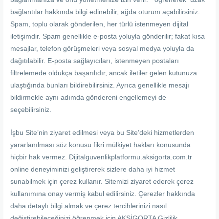
bağlantılar hakkında bilgi edinebilir, ağda oturum açabilirsiniz.
Spam, toplu olarak gönderilen, her türlü istenmeyen dijital
iletişimdir. Spam genellikle e-posta yoluyla gönderilir; fakat kısa
mesajlar, telefon görüşmeleri veya sosyal medya yoluyla da
dağıtılabilir. E-posta sağlayıcıları, istenmeyen postaları
filtrelemede oldukça başarılıdır, ancak iletiler gelen kutunuza
ulaştığında bunları bildirebilirsiniz. Ayrıca genellikle mesajı
bildirmekle aynı adımda göndereni engellemeyi de
seçebilirsiniz.
İşbu Site’nin ziyaret edilmesi veya bu Site’deki hizmetlerden
yararlanılması söz konusu fikri mülkiyet hakları konusunda
hiçbir hak vermez. Dijitalguvenlikplatformu.aksigorta.com.tr
online deneyiminizi geliştirerek sizlere daha iyi hizmet
sunabilmek için çerez kullanır. Sitemizi ziyaret ederek çerez
kullanımına onay vermiş kabul edilirsiniz. Çerezler hakkında
daha detaylı bilgi almak ve çerez tercihlerinizi nasıl
değiştirebileceğinizi öğrenmek için AKSİGORTA Gizlilik