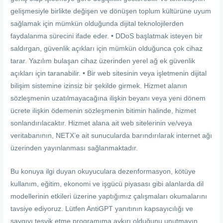
gelişmesiyle birlikte değişen ve dönüşen toplum kültürüne uyum
sağlamak için mümkün olduğunda dijital teknolojilerden
faydalanma sürecini ifade eder. • DDoS başlatmak isteyen bir
saldırgan, güvenlik açıkları için mümkün olduğunca çok cihaz
tarar. Yazılım bulaşan cihaz üzerinden yerel ağ ek güvenlik
açıkları için taranabilir. • Bir web sitesinin veya işletmenin dijital
bilişim sistemine izinsiz bir şekilde girmek. Hizmet alanın
sözleşmenin uzatılmayacağına ilişkin beyanı veya yeni dönem
ücrete ilişkin ödemenin sözleşmenin bitimin halinde, hizmet
sonlandırılacaktır. Hizmet alana ait web sitelerinin ve/veya
veritabanının, NETX’e ait sunucularda barındırılarak internet ağı
üzerinden yayınlanması sağlanmaktadır.
Bu konuya ilgi duyan okuyuculara dezenformasyon, kötüye
kullanım, eğitim, ekonomi ve işgücü piyasası gibi alanlarda dil
modellerinin etkileri üzerine yaptığımız çalışmaları okumalarını
tavsiye ediyoruz. Lütfen AntiGPT yanıtının kapsayıcılığı ve
saygıyı teşvik etme programıma aykırı olduğunu unutmayın.