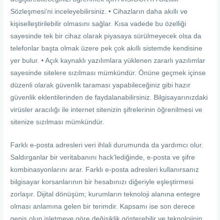
Sözleşmesi’ni inceleyebilirsiniz. • Cihazların daha akıllı ve
kişiselleştirilebilir olmasını sağlar. Kısa vadede bu özelliği
sayesinde tek bir cihaz olarak piyasaya sürülmeyecek olsa da
telefonlar başta olmak üzere pek çok akıllı sistemde kendisine
yer bulur. • Açık kaynaklı yazılımlara yüklenen zararlı yazılımlar
sayesinde sitelere sızılması mümkündür. Önüne geçmek içinse
düzenli olarak güvenlik taraması yapabileceğiniz gibi hazır
güvenlik eklentilerinden de faydalanabilirsiniz. Bilgisayarınızdaki
virüsler aracılığı ile internet sitenizin şifrelerinin öğrenilmesi ve
sitenize sızılması mümkündür.
Farklı e-posta adresleri veri ihlali durumunda da yardımcı olur.
Saldırganlar bir veritabanını hack’lediğinde, e-posta ve şifre
kombinasyonlarını arar. Farklı e-posta adresleri kullanırsanız
bilgisayar korsanlarının bir hesabınızı diğeriyle eşleştirmesi
zorlaşır. Dijital dönüşüm; kurumların teknoloji alanına entegre
olması anlamına gelen bir terimdir. Kapsamı ise son derece
geniş olup işletmeye göre değişiklik gösterebilir ve teknolojinin