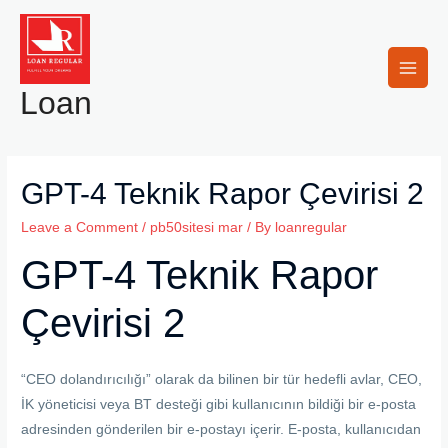
Skip
to
content
Main
Loan
Men
GPT-4 Teknik Rapor Çevirisi 2
Leave a Comment
/
pb50sitesi mar
/ By
loanregular
GPT-4 Teknik Rapor
Çevirisi 2
“CEO dolandırıcılığı” olarak da bilinen bir tür hedefli avlar, CEO,
İK yöneticisi veya BT desteği gibi kullanıcının bildiği bir e-posta
adresinden gönderilen bir e-postayı içerir. E-posta, kullanıcıdan