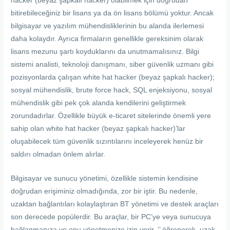
hacker (beyaz şapkalı hacker) olabilmek için doğrudan
bitirebileceğiniz bir lisans ya da ön lisans bölümü yoktur. Ancak
bilgisayar ve yazılım mühendisliklerinin bu alanda ilerlemesi
daha kolaydır. Ayrıca firmaların genellikle gereksinim olarak
lisans mezunu şartı koyduklarını da unutmamalısınız. Bilgi
sistemi analisti, teknoloji danışmanı, siber güvenlik uzmanı gibi
pozisyonlarda çalışan white hat hacker (beyaz şapkalı hacker);
sosyal mühendislik, brute force hack, SQL enjeksiyonu, sosyal
mühendislik gibi pek çok alanda kendilerini geliştirmek
zorundadırlar. Özellikle büyük e-ticaret sitelerinde önemli yere
sahip olan white hat hacker (beyaz şapkalı hacker)’lar
oluşabilecek tüm güvenlik sızıntılarını inceleyerek henüz bir
saldırı olmadan önlem alırlar.
Bilgisayar ve sunucu yönetimi, özellikle sistemin kendisine
doğrudan erişiminiz olmadığında, zor bir iştir. Bu nedenle,
uzaktan bağlantıları kolaylaştıran BT yönetimi ve destek araçları
son derecede popülerdir. Bu araçlar, bir PC’ye veya sunucuya
bağlanmanıza ve onu yönetmenize izin verir. ’’ öğrenerek uzak