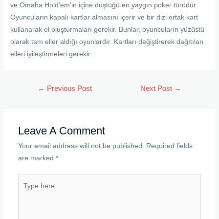
ve Omaha Hold’em’in içine düştüğü en yaygın poker türüdür.
Oyuncuların kapalı kartlar almasını içerir ve bir dizi ortak kart
kullanarak el oluşturmaları gerekir. Bunlar, oyuncuların yüzüstü
olarak tam eller aldığı oyunlardır. Kartları değiştirerek dağıtılan
elleri iyileştirmeleri gerekir.
Post
←
Previous Post
Next Post
→
navigation
Leave A Comment
Your email address will not be published.
Required fields
are marked
*
Type
here..