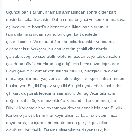
Üçüncü bahis turunun tamamlanmasından sonra diğer kart
desteden çıkartılacaktır. Daha sonra beşinci ve son kart masaya
açılacaktır ve board’a eklenecektir. İkinci bahis turunun
tamamlanmasından sonra, bir diğer kart desteden
çıkartılacaktır. Ve sonra diğer kart çıkartılacaktır ve board’a
eklenecektir. Açıkçası, bu emülatorün çeşitli cihazlarda
çalışabileceği ve size akıllı telefonunuzdan veya tabletinizden
çok daha büyük bir ekran sağladığı için birçok avantajı vardır.
Lloyd çevrimiçi kumar konusunda tutkulu, blackjack ve diğer
masa oyunlarında yaşıyor ve nefes alıyor ve spor bahislerinden
hoşlanıyor. Bu, iki Papaz veya iki 6’lı gibi aynı değere sahip bir
çift kart oluşturabileceğiniz zamandır. Bu, üç Vezir gibi aynı
değere sahip üç kartınız olduğu zamandır. Bu durumda, bu
Büyük Körleme’dir ve oynamaya devam etmek için pota Büyük
Körleme’ye eşit bir miktar koymalısınız. Tarama sistemimize
dayanarak, bu işaretlerin muhtemelen gerçek pozitifler
olduğunu belirledik. Tarama sistemimize dayanarak, bu