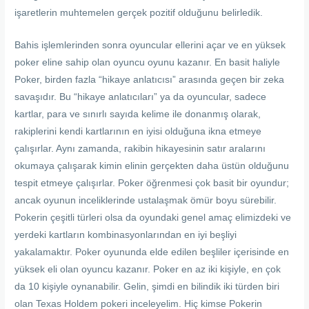
işaretlerin muhtemelen gerçek pozitif olduğunu belirledik.
Bahis işlemlerinden sonra oyuncular ellerini açar ve en yüksek
poker eline sahip olan oyuncu oyunu kazanır. En basit haliyle
Poker, birden fazla “hikaye anlatıcısı” arasında geçen bir zeka
savaşıdır. Bu “hikaye anlatıcıları” ya da oyuncular, sadece
kartlar, para ve sınırlı sayıda kelime ile donanmış olarak,
rakiplerini kendi kartlarının en iyisi olduğuna ikna etmeye
çalışırlar. Aynı zamanda, rakibin hikayesinin satır aralarını
okumaya çalışarak kimin elinin gerçekten daha üstün olduğunu
tespit etmeye çalışırlar. Poker öğrenmesi çok basit bir oyundur;
ancak oyunun inceliklerinde ustalaşmak ömür boyu sürebilir.
Pokerin çeşitli türleri olsa da oyundaki genel amaç elimizdeki ve
yerdeki kartların kombinasyonlarından en iyi beşliyi
yakalamaktır. Poker oyununda elde edilen beşliler içerisinde en
yüksek eli olan oyuncu kazanır. Poker en az iki kişiyle, en çok
da 10 kişiyle oynanabilir. Gelin, şimdi en bilindik iki türden biri
olan Texas Holdem pokeri inceleyelim. Hiç kimse Pokerin