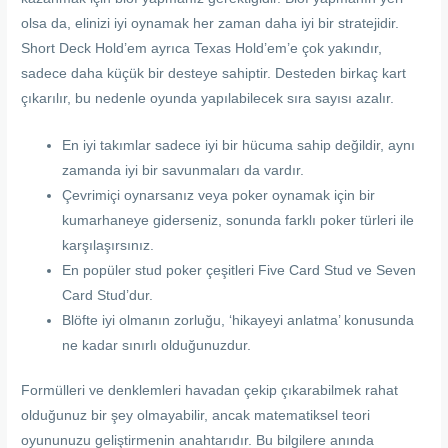
olsa da, elinizi iyi oynamak her zaman daha iyi bir stratejidir.
Short Deck Hold’em ayrıca Texas Hold’em’e çok yakındır,
sadece daha küçük bir desteye sahiptir. Desteden birkaç kart
çıkarılır, bu nedenle oyunda yapılabilecek sıra sayısı azalır.
En iyi takımlar sadece iyi bir hücuma sahip değildir, aynı
zamanda iyi bir savunmaları da vardır.
Çevrimiçi oynarsanız veya poker oynamak için bir
kumarhaneye giderseniz, sonunda farklı poker türleri ile
karşılaşırsınız.
En popüler stud poker çeşitleri Five Card Stud ve Seven
Card Stud’dur.
Blöfte iyi olmanın zorluğu, ‘hikayeyi anlatma’ konusunda
ne kadar sınırlı olduğunuzdur.
Formülleri ve denklemleri havadan çekip çıkarabilmek rahat
olduğunuz bir şey olmayabilir, ancak matematiksel teori
oyununuzu geliştirmenin anahtarıdır. Bu bilgilere anında