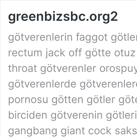
greenbizsbc.org2
götverenlerin faggot götl
rectum jack off götte otu
throat götverenler orospu
götverenlerde götverenle
pornosu götten götler göt
birciden götverenin götler
gangbang giant cock saks