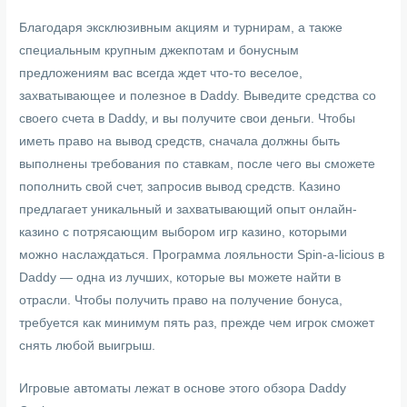
Благодаря эксклюзивным акциям и турнирам, а также
специальным крупным джекпотам и бонусным
предложениям вас всегда ждет что-то веселое,
захватывающее и полезное в Daddy. Выведите средства со
своего счета в Daddy, и вы получите свои деньги. Чтобы
иметь право на вывод средств, сначала должны быть
выполнены требования по ставкам, после чего вы сможете
пополнить свой счет, запросив вывод средств. Казино
предлагает уникальный и захватывающий опыт онлайн-
казино с потрясающим выбором игр казино, которыми
можно наслаждаться. Программа лояльности Spin-a-licious в
Daddy — одна из лучших, которые вы можете найти в
отрасли. Чтобы получить право на получение бонуса,
требуется как минимум пять раз, прежде чем игрок сможет
снять любой выигрыш.
Игровые автоматы лежат в основе этого обзора Daddy