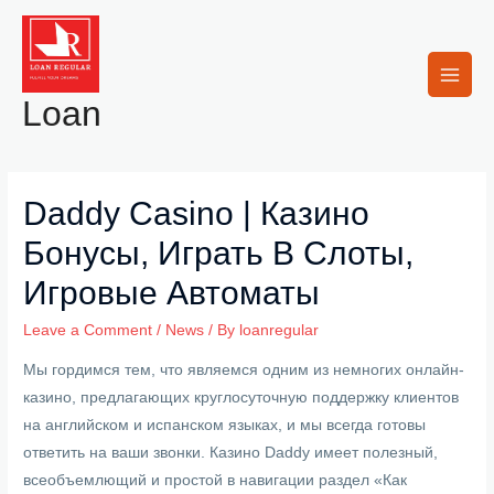
Skip
to
content
Main
Loan
Men
Daddy Casino | Казино
Бонусы, Играть В Слоты,
Игровые Автоматы
Leave a Comment
/
News
/ By
loanregular
Мы гордимся тем, что являемся одним из немногих онлайн-
казино, предлагающих круглосуточную поддержку клиентов
на английском и испанском языках, и мы всегда готовы
ответить на ваши звонки. Казино Daddy имеет полезный,
всеобъемлющий и простой в навигации раздел «Как