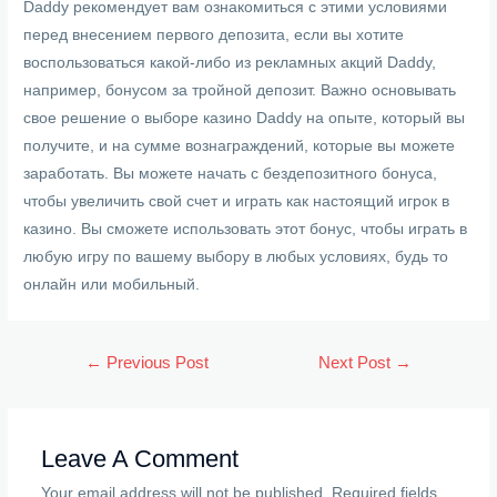
Daddy рекомендует вам ознакомиться с этими условиями
перед внесением первого депозита, если вы хотите
воспользоваться какой-либо из рекламных акций Daddy,
например, бонусом за тройной депозит. Важно основывать
свое решение о выборе казино Daddy на опыте, который вы
получите, и на сумме вознаграждений, которые вы можете
заработать. Вы можете начать с бездепозитного бонуса,
чтобы увеличить свой счет и играть как настоящий игрок в
казино. Вы сможете использовать этот бонус, чтобы играть в
любую игру по вашему выбору в любых условиях, будь то
онлайн или мобильный.
Post
←
Previous Post
Next Post
→
navigation
Leave A Comment
Your email address will not be published.
Required fields