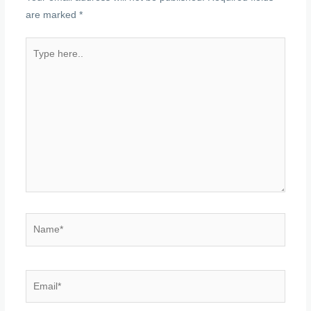
are marked
*
Type
here..
Name*
Email*