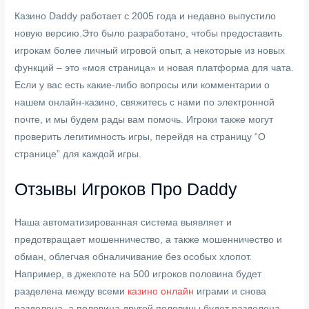
Казино Daddy работает с 2005 года и недавно выпустило
новую версию.Это было разработано, чтобы предоставить
игрокам более личный игровой опыт, а некоторые из новых
функций – это «моя страница» и новая платформа для чата.
Если у вас есть какие-либо вопросы или комментарии о
нашем онлайн-казино, свяжитесь с нами по электронной
почте, и мы будем рады вам помочь. Игроки также могут
проверить легитимность игры, перейдя на страницу “О
странице” для каждой игры.
Отзывы Игроков Про Daddy
Наша автоматизированная система выявляет и
предотвращает мошенничество, а также мошенничество и
обман, облегчая обналичивание без особых хлопот.
Например, в джекпоте на 500 игроков половина будет
разделена между всеми
казино онлайн
играми и снова
разделена, а половина другой половины будет разделена