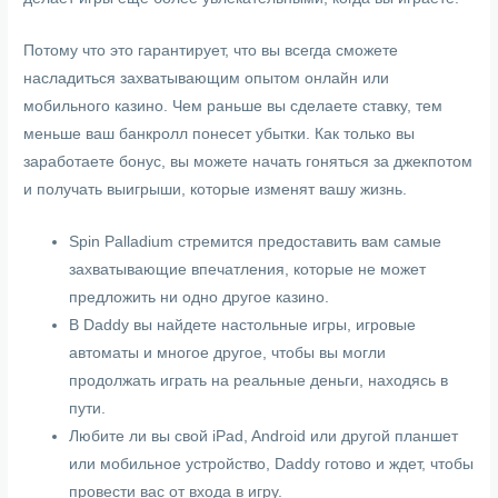
Потому что это гарантирует, что вы всегда сможете
насладиться захватывающим опытом онлайн или
мобильного казино. Чем раньше вы сделаете ставку, тем
меньше ваш банкролл понесет убытки. Как только вы
заработаете бонус, вы можете начать гоняться за джекпотом
и получать выигрыши, которые изменят вашу жизнь.
Spin Palladium стремится предоставить вам самые
захватывающие впечатления, которые не может
предложить ни одно другое казино.
В Daddy вы найдете настольные игры, игровые
автоматы и многое другое, чтобы вы могли
продолжать играть на реальные деньги, находясь в
пути.
Любите ли вы свой iPad, Android или другой планшет
или мобильное устройство, Daddy готово и ждет, чтобы
провести вас от входа в игру.