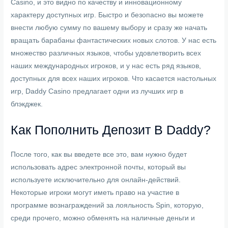
Casino, и это видно по качеству и инновационному
характеру доступных игр. Быстро и безопасно вы можете
внести любую сумму по вашему выбору и сразу же начать
вращать барабаны фантастических новых слотов. У нас есть
множество различных языков, чтобы удовлетворить всех
наших международных игроков, и у нас есть ряд языков,
доступных для всех наших игроков. Что касается настольных
игр, Daddy Casino предлагает одни из лучших игр в
блэкджек.
Как Пополнить Депозит В Daddy?
После того, как вы введете все это, вам нужно будет
использовать адрес электронной почты, который вы
используете исключительно для онлайн-действий.
Некоторые игроки могут иметь право на участие в
программе вознаграждений за лояльность Spin, которую,
среди прочего, можно обменять на наличные деньги и