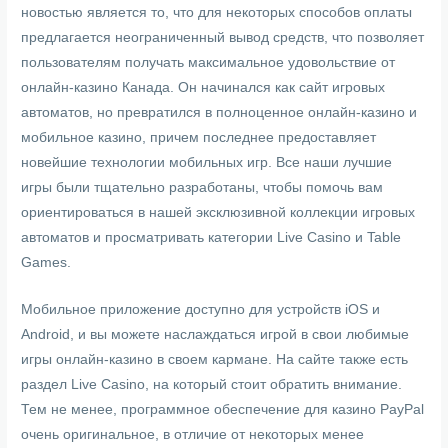
новостью является то, что для некоторых способов оплаты
предлагается неограниченный вывод средств, что позволяет
пользователям получать максимальное удовольствие от
онлайн-казино Канада. Он начинался как сайт игровых
автоматов, но превратился в полноценное онлайн-казино и
мобильное казино, причем последнее предоставляет
новейшие технологии мобильных игр. Все наши лучшие
игры были тщательно разработаны, чтобы помочь вам
ориентироваться в нашей эксклюзивной коллекции игровых
автоматов и просматривать категории Live Casino и Table
Games.
Мобильное приложение доступно для устройств iOS и
Android, и вы можете наслаждаться игрой в свои любимые
игры онлайн-казино в своем кармане. На сайте также есть
раздел Live Casino, на который стоит обратить внимание.
Тем не менее, программное обеспечение для казино PayPal
очень оригинальное, в отличие от некоторых менее