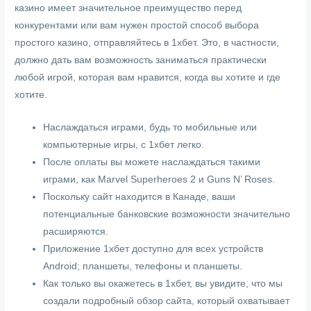
казино имеет значительное преимущество перед
конкурентами или вам нужен простой способ выбора
простого казино, отправляйтесь в 1хбет. Это, в частности,
должно дать вам возможность заниматься практически
любой игрой, которая вам нравится, когда вы хотите и где
хотите.
Наслаждаться играми, будь то мобильные или
компьютерные игры, с 1хбет легко.
После оплаты вы можете наслаждаться такими
играми, как Marvel Superheroes 2 и Guns N’ Roses.
Поскольку сайт находится в Канаде, ваши
потенциальные банковские возможности значительно
расширяются.
Приложение 1хбет доступно для всех устройств
Android; планшеты, телефоны и планшеты.
Как только вы окажетесь в 1хбет, вы увидите, что мы
создали подробный обзор сайта, который охватывает