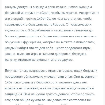
Бонусы доступны в каждом спин-казино, использующем
бонусный инструмент «Спин, чтобы выиграть». Ассортимент
игр в онлайн-казино 1хбет более чем достаточен, чтобы
удовлетворить большинство геймеров. От классических
видеослотов с 3 барабанами и несколькими линиями до
более крупных слотов с более высокими линиями выплат с
бонусными функциями, которые вы можете активировать,
каждый найдет что-то для себя. 1хбет предлагает игры
казино, включая игры с живыми дилерами, блэкджек,
рулетку, игровые автоматы и многое другое.
Если вы только планируете играть впервые, наши бонусы и
поощрения обязательно улучшат ваш опыт. Они доверяют
1хбет свои деньги в безопасности, поэтому здесь нет
возвратных платежей, а ваши средства всегда полностью
защищены. Вам не нужно тратить деньги, чтобы получить
его; если общая сумма ваших депозитов составляет не