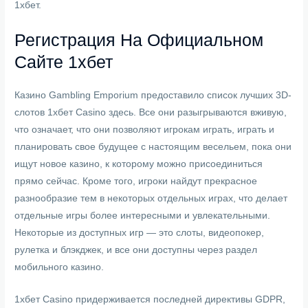
1хбет.
Регистрация На Официальном
Сайте 1хбет
Казино Gambling Emporium предоставило список лучших 3D-
слотов 1хбет Casino здесь. Все они разыгрываются вживую,
что означает, что они позволяют игрокам играть, играть и
планировать свое будущее с настоящим весельем, пока они
ищут новое казино, к которому можно присоединиться
прямо сейчас. Кроме того, игроки найдут прекрасное
разнообразие тем в некоторых отдельных играх, что делает
отдельные игры более интересными и увлекательными.
Некоторые из доступных игр — это слоты, видеопокер,
рулетка и блэкджек, и все они доступны через раздел
мобильного казино.
1хбет Casino придерживается последней директивы GDPR,