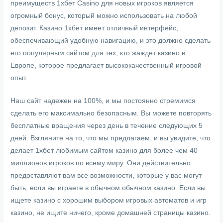
преимуществ 1хбет Casino для новых игроков является
огромный бонус, который можно использовать на любой
депозит. Казино 1хбет имеет отличный интерфейс,
обеспечивающий удобную навигацию, и это должно сделать
его популярным сайтом для тех, кто жаждет казино в
Европе, которое предлагает высококачественный игровой
опыт.
Наш сайт надежен на 100%, и мы постоянно стремимся
сделать его максимально безопасным. Вы можете повторять
бесплатные вращения через день в течение следующих 5
дней. Взгляните на то, что мы предлагаем, и вы увидите, что
делает 1хбет любимым сайтом казино для более чем 40
миллионов игроков по всему миру. Они действительно
предоставляют вам все возможности, которые у вас могут
быть, если вы играете в обычном обычном казино. Если вы
ищете казино с хорошим выбором игровых автоматов и игр
казино, не ищите ничего, кроме домашней страницы казино.