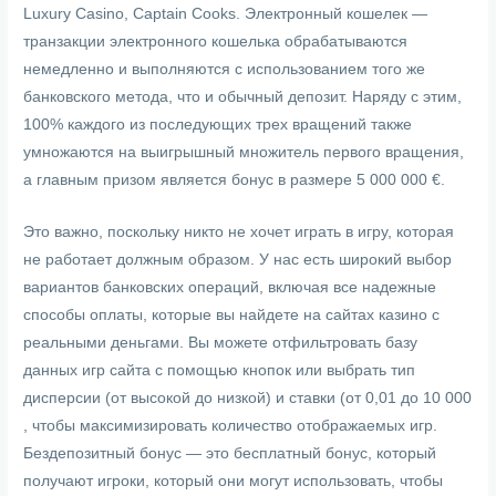
Luxury Casino, Captain Cooks. Электронный кошелек —
транзакции электронного кошелька обрабатываются
немедленно и выполняются с использованием того же
банковского метода, что и обычный депозит. Наряду с этим,
100% каждого из последующих трех вращений также
умножаются на выигрышный множитель первого вращения,
а главным призом является бонус в размере 5 000 000 €.
Это важно, поскольку никто не хочет играть в игру, которая
не работает должным образом. У нас есть широкий выбор
вариантов банковских операций, включая все надежные
способы оплаты, которые вы найдете на сайтах казино с
реальными деньгами. Вы можете отфильтровать базу
данных игр сайта с помощью кнопок или выбрать тип
дисперсии (от высокой до низкой) и ставки (от 0,01 до 10 000
, чтобы максимизировать количество отображаемых игр.
Бездепозитный бонус — это бесплатный бонус, который
получают игроки, который они могут использовать, чтобы