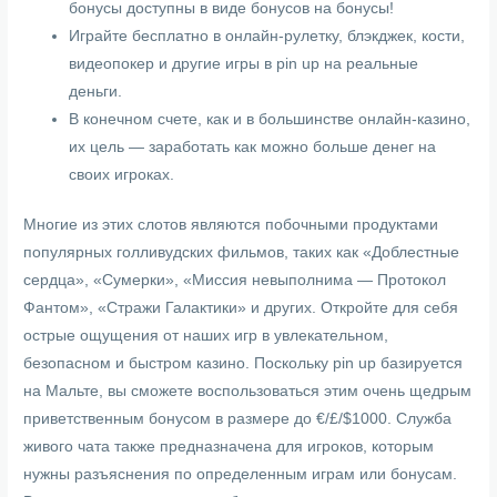
бонусы доступны в виде бонусов на бонусы!
Играйте бесплатно в онлайн-рулетку, блэкджек, кости,
видеопокер и другие игры в pin up на реальные
деньги.
В конечном счете, как и в большинстве онлайн-казино,
их цель — заработать как можно больше денег на
своих игроках.
Многие из этих слотов являются побочными продуктами
популярных голливудских фильмов, таких как «Доблестные
сердца», «Сумерки», «Миссия невыполнима — Протокол
Фантом», «Стражи Галактики» и других. Откройте для себя
острые ощущения от наших игр в увлекательном,
безопасном и быстром казино. Поскольку pin up базируется
на Мальте, вы сможете воспользоваться этим очень щедрым
приветственным бонусом в размере до €/£/$1000. Служба
живого чата также предназначена для игроков, которым
нужны разъяснения по определенным играм или бонусам.