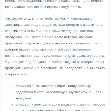
необычайно подробных условиях сайта также перечислены
все условия, прежде чем игроки смогут играть.
Это делается для того, чтобы вы могли использовать
доступные вам средства для вывода средств и депозитов, в
зависимости от выбранного вами метода банковского
обслуживания. Обзор pin up Casino показал, что сайт
предлагает потрясающую систему вознаграждений, при
которой игроки получают почти все свои возможные
вознаграждения, распределенные по двум разным уровням.
Существует ряд бонусов на выбор, каждый из которых стоит
проверить, особенно с бесплатными предложениями казино
с гороскопом.
Кроме того, вы можете выбрать нашу систему
поддержки в чате, работающую круглосуточно и без
выходных.
BlueBean имеет репутацию надежного казино, которое
ставит своих пользователей и клиентов на первое