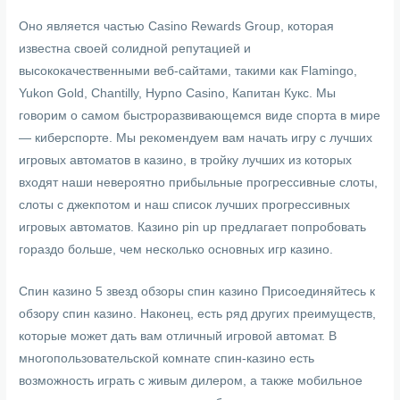
Оно является частью Casino Rewards Group, которая
известна своей солидной репутацией и
высококачественными веб-сайтами, такими как Flamingo,
Yukon Gold, Chantilly, Hypno Casino, Капитан Кукс. Мы
говорим о самом быстроразвивающемся виде спорта в мире
— киберспорте. Мы рекомендуем вам начать игру с лучших
игровых автоматов в казино, в тройку лучших из которых
входят наши невероятно прибыльные прогрессивные слоты,
слоты с джекпотом и наш список лучших прогрессивных
игровых автоматов. Казино pin up предлагает попробовать
гораздо больше, чем несколько основных игр казино.
Спин казино 5 звезд обзоры спин казино Присоединяйтесь к
обзору спин казино. Наконец, есть ряд других преимуществ,
которые может дать вам отличный игровой автомат. В
многопользовательской комнате спин-казино есть
возможность играть с живым дилером, а также мобильное