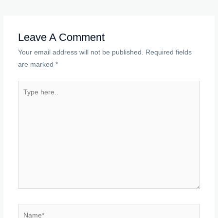
navigation
Leave A Comment
Your email address will not be published.
Required fields
are marked
*
Type
here..
Name*