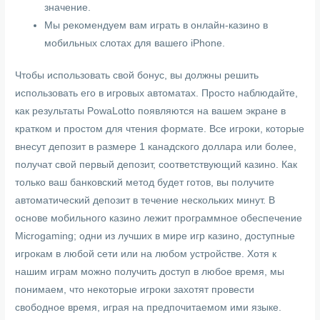
значение.
Мы рекомендуем вам играть в онлайн-казино в
мобильных слотах для вашего iPhone.
Чтобы использовать свой бонус, вы должны решить
использовать его в игровых автоматах. Просто наблюдайте,
как результаты PowaLotto появляются на вашем экране в
кратком и простом для чтения формате. Все игроки, которые
внесут депозит в размере 1 канадского доллара или более,
получат свой первый депозит, соответствующий казино. Как
только ваш банковский метод будет готов, вы получите
автоматический депозит в течение нескольких минут. В
основе мобильного казино лежит программное обеспечение
Microgaming; одни из лучших в мире игр казино, доступные
игрокам в любой сети или на любом устройстве. Хотя к
нашим играм можно получить доступ в любое время, мы
понимаем, что некоторые игроки захотят провести
свободное время, играя на предпочитаемом ими языке.