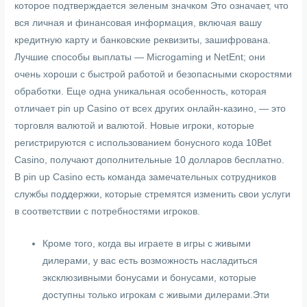
которое подтверждается зеленым значком Это означает, что
вся личная и финансовая информация, включая вашу
кредитную карту и банковские реквизиты, зашифрована.
Лучшие способы выплаты — Microgaming и NetEnt; они
очень хороши с быстрой работой и безопасными скоростями
обработки. Еще одна уникальная особенность, которая
отличает pin up Casino от всех других онлайн-казино, — это
торговля валютой и валютой. Новые игроки, которые
регистрируются с использованием бонусного кода 10Bet
Casino, получают дополнительные 10 долларов бесплатно.
В pin up Casino есть команда замечательных сотрудников
службы поддержки, которые стремятся изменить свои услуги
в соответствии с потребностями игроков.
Кроме того, когда вы играете в игры с живыми
дилерами, у вас есть возможность насладиться
эксклюзивными бонусами и бонусами, которые
доступны только игрокам с живыми дилерами.Эти