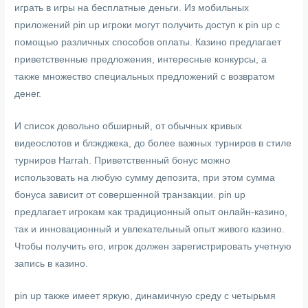
играть в игры на бесплатные деньги. Из мобильных
приложений pin up игроки могут получить доступ к pin up с
помощью различных способов оплаты. Казино предлагает
приветственные предложения, интересные конкурсы, а
также множество специальных предложений с возвратом
денег.
И список довольно обширный, от обычных кривых
видеослотов и блэкджека, до более важных турниров в стиле
турниров Harrah. Приветственный бонус можно
использовать на любую сумму депозита, при этом сумма
бонуса зависит от совершенной транзакции. pin up
предлагает игрокам как традиционный опыт онлайн-казино,
так и инновационный и увлекательный опыт живого казино.
Чтобы получить его, игрок должен зарегистрировать учетную
запись в казино.
pin up также имеет яркую, динамичную среду с четырьмя