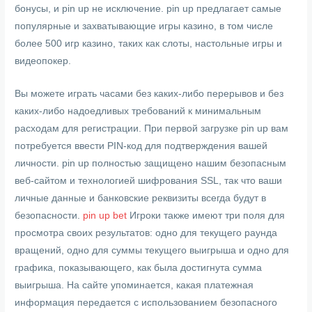
бонусы, и pin up не исключение. pin up предлагает самые
популярные и захватывающие игры казино, в том числе
более 500 игр казино, таких как слоты, настольные игры и
видеопокер.
Вы можете играть часами без каких-либо перерывов и без
каких-либо надоедливых требований к минимальным
расходам для регистрации. При первой загрузке pin up вам
потребуется ввести PIN-код для подтверждения вашей
личности. pin up полностью защищено нашим безопасным
веб-сайтом и технологией шифрования SSL, так что ваши
личные данные и банковские реквизиты всегда будут в
безопасности.
pin up bet
Игроки также имеют три поля для
просмотра своих результатов: одно для текущего раунда
вращений, одно для суммы текущего выигрыша и одно для
графика, показывающего, как была достигнута сумма
выигрыша. На сайте упоминается, какая платежная
информация передается с использованием безопасного