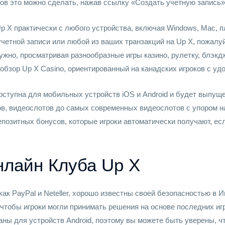
в это можно сделать, нажав ссылку «Создать учетную запись» 
Up X практически с любого устройства, включая Windows, Mac, 
учетной записи или любой из ваших транзакций на Up X, пожалуй
ужно, просматривая разнообразные игры казино, рулетку, блэкд
я обзор Up X Casino, ориентированный на канадских игроков с 
доступна для мобильных устройств iOS и Android и будет выпу
в, видеослотов до самых современных видеослотов с упором н
позитных бонусов, которые игроки автоматически получают, есл
нлайн Клуба Up X
как PayPal и Neteller, хорошо известны своей безопасностью в И
 чтобы игроки могли принимать решения на основе последних игр
ны для устройств Android, поэтому вы можете быть уверены, чт