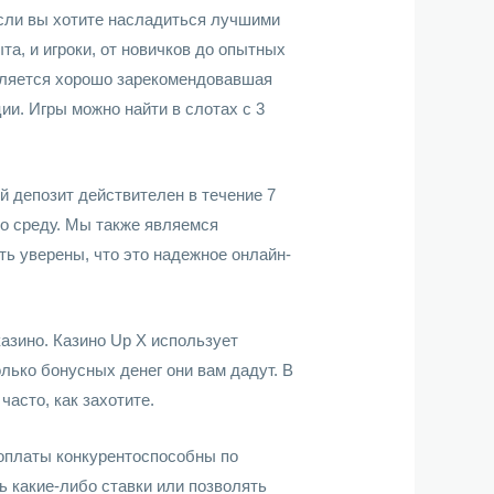
если вы хотите насладиться лучшими
та, и игроки, от новичков до опытных
вляется хорошо зарекомендовавшая
ии. Игры можно найти в слотах с 3
й депозит действителен в течение 7
по среду. Мы также являемся
ь уверены, что это надежное онлайн-
казино. Казино Up X использует
лько бонусных денег они вам дадут. В
асто, как захотите.
 оплаты конкурентоспособны по
ь какие-либо ставки или позволять