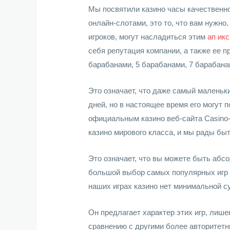
Мы посвятили казино часы качественно
онлайн-слотами, это то, что вам нужно
игроков, могут насладиться этим
ап икс
себя репутация компании, а также ее п
барабанами, 5 барабанами, 7 барабана
Это означает, что даже самый маленьк
дней, но в настоящее время его могут 
официальным казино веб-сайта Casino-
казино мирового класса, и мы рады быт
Это означает, что вы можете быть абсо
большой выбор самых популярных игр в
наших играх казино нет минимальной су
Он предлагает характер этих игр, лиш
сравнению с другими более авторитетн