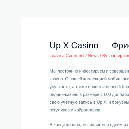
Skip
to
content
Up X Casino — Фри
Leave a Comment
/
News
/ By
loanregula
Мы постоянно инвестируем и совершен
казино. С нашей коллекцией мобильных 
упускаете, а также приветственный бон
онлайн-казино в размере 1 600 доллар
свою учетную запись в Up X, и бонусн
регуляров и хайроллеров.
В конце концов, мы являемся одним из