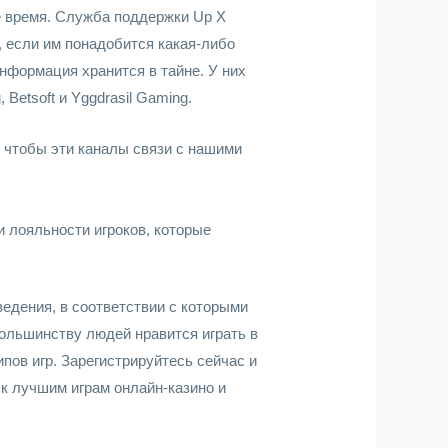
е время. Служба поддержки Up X
 если им понадобится какая-либо
нформация хранится в тайне. У них
 Betsoft и Yggdrasil Gaming.
 чтобы эти каналы связи с нашими
и лояльности игроков, которые
ведения, в соответствии с которыми
большинству людей нравится играть в
ипов игр. Зарегистрируйтесь сейчас и
 к лучшим играм онлайн-казино и