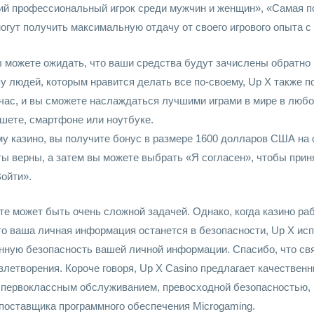
ий профессиональный игрок среди мужчин и женщин», «Самая п
 могут получить максимальную отдачу от своего игрового опыта с
вы можете ожидать, что ваши средства будут зачислены обратно 
пу людей, которым нравится делать все по-своему, Up X также п
час, и вы сможете наслаждаться лучшими играми в мире в любо
шете, смартфоне или ноутбуке.
у казино, вы получите бонус в размере 1600 долларов США на с
ты верны, а затем вы можете выбрать «Я согласен», чтобы при
ойти».
е может быть очень сложной задачей. Однако, когда казино ра
 что ваша личная информация останется в безопасности, Up X и
нную безопасность вашей личной информации. Спасибо, что свя
летворения. Короче говоря, Up X Casino предлагает качествен
 первоклассным обслуживанием, превосходной безопасностью, 
поставщика программного обеспечения Microgaming.