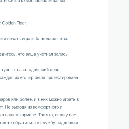
 относится к безопасности ваших
Golden Tiger.
и и начать играть благодаря четко
дитесь, что ваша учетная запись
ступных на сегодняшний день.
каждая из его игр была протестирована
ров или более, и в них можно играть в
ит. Не выходя из комфортного и
в вашем кармане. Так что, если у вас
можете обратиться в службу поддержки