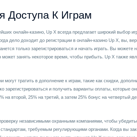
я Доступа К Играм
йших онлайн-казино, Up X всегда предлагает широкий выбор иг
да дело доходит до регистрации в онлайн-казино Up X, вы, вер
танется только зарегистрироваться и начать играть. Вы можете
о может занять некоторое время, чтобы прибыть. Up X также яв
и могут тратить в дополнение к играм, такие как скидки, допо
ко зарегистрироваться и получить варианты оплаты, которые они
0% на второй, 25% на третий, а затем 25% бонус на четвертый д
проверку независимыми охранными компаниями, чтобы убедиться
 стандартам, требуемым регулирующими органами. Когда вы зак