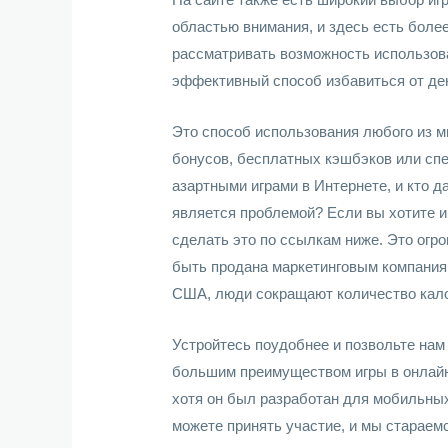
областью внимания, и здесь есть боле
рассматривать возможность использова
эффективный способ избавиться от ден
Это способ использования любого из 
бонусов, бесплатных кэшбэков или спец
азартными играми в Интернете, и кто да
является проблемой? Если вы хотите иг
сделать это по ссылкам ниже. Это огр
быть продана маркетинговым компаниям
США, люди сокращают количество калор
Устройтесь поудобнее и позвольте нам 
большим преимуществом игры в онлайн-
хотя он был разработан для мобильных 
можете принять участие, и мы стараем