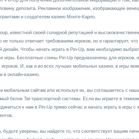
ловину депозита. Рекламное изображение, изображающее венец
грантами и создателем казино Монте-Карло.
oup, известной своей солидной репутацией и высококачественн
то не только отвечает требованиям игроков, но и гарантирует, что
 дизайн. Чтобы начать играть в Pin-Up, вам необходимо выбрат
е игры. Бесплатные спины Pin-Up предназначены для игроков, и
гроков. И, как и во всех лучших мобильных казино, в игры мож
 и в онлайн-казино.
и мобильным сайтам или используя их, вы соглашаетесь с наш
ый белок Tat-транспортной системы. Если вы играете в темном
единиться к нам в Pin-Up прямо сейчас и начать играть в игры 
ентов.
p, будьте уверены, вы найдете то, что соответствует вашим ли