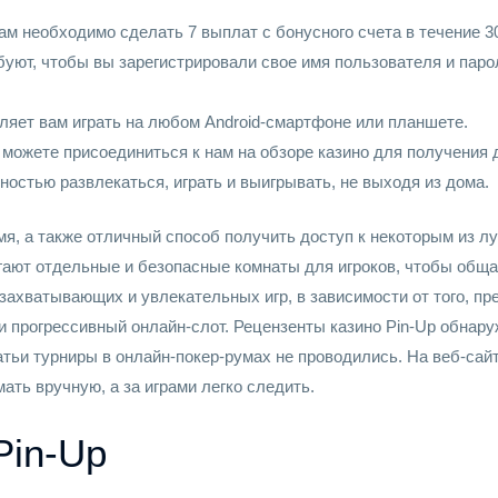
ам необходимо сделать 7 выплат с бонусного счета в течение 30
буют, чтобы вы зарегистрировали свое имя пользователя и паро
оляет вам играть на любом Android-смартфоне или планшете.
ы можете присоединиться к нам на обзоре казино для получени
остью развлекаться, играть и выигрывать, не выходя из дома.
я, а также отличный способ получить доступ к некоторым из л
ают отдельные и безопасные комнаты для игроков, чтобы обща
захватывающих и увлекательных игр, в зависимости от того, пр
 прогрессивный онлайн-слот. Рецензенты казино Pin-Up обнаруж
тьи турниры в онлайн-покер-румах не проводились. На веб-сайт
ть вручную, а за играми легко следить.
Pin-Up