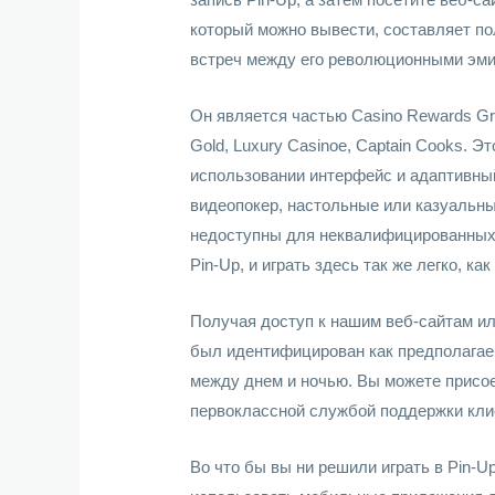
который можно вывести, составляет по
встреч между его революционными эми
Он является частью Casino Rewards Gr
Gold, Luxury Casinoe, Captain Cooks. Э
использовании интерфейс и адаптивный
видеопокер, настольные или казуальны
недоступны для неквалифицированных и
Pin-Up, и играть здесь так же легко, как
Получая доступ к нашим веб-сайтам ил
был идентифицирован как предполагаем
между днем ​​и ночью. Вы можете присо
первоклассной службой поддержки кли
Во что бы вы ни решили играть в Pin-U