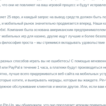
 что они не повлияют на ваш игровой процесс и будут исправле
яет 25 евро, и каждый запрос на вывод средств должен быть по
, и мобильный рынок значительно продвигается вперед. Наши к
себя!. Компания была основана американским предпринимателем
т мобильных игр для казино, другие ищут лучшие и более безо
 философия проста – мы стремимся вкладывать удовольствие и
 разных способов играть вы не ошибетесь! С помощью мгновен
ill или PayPal в течение 1 часа, а платежи будут производиться
оятно, лучше всего придерживаться веб-сайта на мобильных устр
которые хотите, и выигрывать награды, которые вы жаждете. Pi
ежное обслуживание клиентов и многое другое. Или, если вам н
о Pin-Up, мы обнаружили, что оно предлагает игрокам правильн