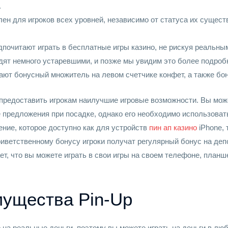
.
ен для игроков всех уровней, независимо от статуса их сущест
дпочитают играть в бесплатные игры казино, не рискуя реальны
ядят немного устаревшими, и позже мы увидим это более подроб
ают бонусный множитель на левом счетчике конфет, а также бон
ы предоставить игрокам наилучшие игровые возможности. Вы мо
дложения при посадке, однако его необходимо использовать 
ение, которое доступно как для устройств
пин ап казино
iPhone, 
иветственному бонусу игроки получат регулярный бонус на депо
ает, что вы можете играть в свои игры на своем телефоне, планш
ущества Pin-Up
 на реальные деньги, поэтому вы можете играть на деньги в лю