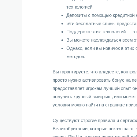
технологией.
Депозиты с помощью кредитной к
Эти бесплатные спины предостав
Поддержка этих технологий — эт
Вы можете наслаждаться всем эт
Однако, если вы новичок в этих
методов.
Вы гарантируете, что владеете, контро
просто нужно активировать бонус на пе
предоставляет игрокам лучший опыт он
получить крупный выигрыш, или может
условия можно найти на странице приве
Существуют строгие правила и сертифи
Великобритании, которые показывают, 
запись Pin-Up, а затем посетите веб-