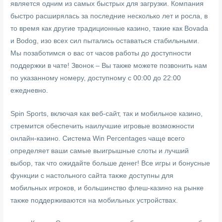
является одним из самых быстрых для загрузки. Компания
быстро расширялась за последние несколько лет и росла, в
то время как другие традиционные казино, такие как Bovada
и Bodog, изо всех сил пытались оставаться стабильными.
Мы позаботимся о вас от часов работы до доступности
поддержки в чате! Звонок – Вы также можете позвонить нам
по указанному номеру, доступному с 00:00 до 22:00
ежедневно.
Spin Sports, включая как веб-сайт, так и мобильное казино,
стремится обеспечить наилучшие игровые возможности
онлайн-казино. Система Win Percentages чаще всего
определяет ваши самые выигрышные слоты и лучший
выбор, так что ожидайте больше денег! Все игры и бонусные
функции с настольного сайта также доступны для
мобильных игроков, и большинство флеш-казино на рынке
также поддерживаются на мобильных устройствах.