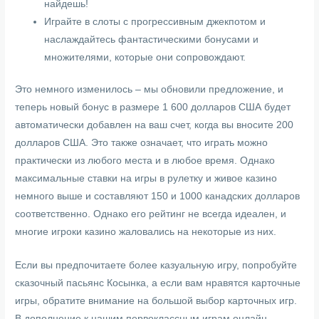
найдешь!
Играйте в слоты с прогрессивным джекпотом и
наслаждайтесь фантастическими бонусами и
множителями, которые они сопровождают.
Это немного изменилось – мы обновили предложение, и
теперь новый бонус в размере 1 600 долларов США будет
автоматически добавлен на ваш счет, когда вы вносите 200
долларов США. Это также означает, что играть можно
практически из любого места и в любое время. Однако
максимальные ставки на игры в рулетку и живое казино
немного выше и составляют 150 и 1000 канадских долларов
соответственно. Однако его рейтинг не всегда идеален, и
многие игроки казино жаловались на некоторые из них.
Если вы предпочитаете более казуальную игру, попробуйте
сказочный пасьянс Косынка, а если вам нравятся карточные
игры, обратите внимание на большой выбор карточных игр.
В дополнение к нашим первоклассным играм онлайн-