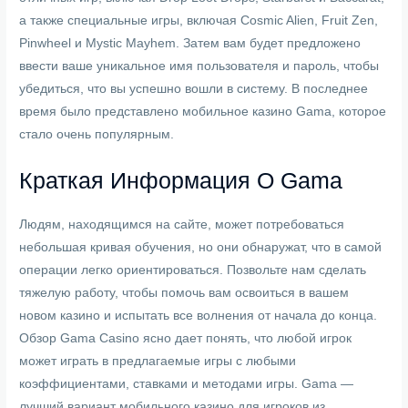
а также специальные игры, включая Cosmic Alien, Fruit Zen,
Pinwheel и Mystic Mayhem. Затем вам будет предложено
ввести ваше уникальное имя пользователя и пароль, чтобы
убедиться, что вы успешно вошли в систему. В последнее
время было представлено мобильное казино Gama, которое
стало очень популярным.
Краткая Информация О Gama
Людям, находящимся на сайте, может потребоваться
небольшая кривая обучения, но они обнаружат, что в самой
операции легко ориентироваться. Позвольте нам сделать
тяжелую работу, чтобы помочь вам освоиться в вашем
новом казино и испытать все волнения от начала до конца.
Обзор Gama Casino ясно дает понять, что любой игрок
может играть в предлагаемые игры с любыми
коэффициентами, ставками и методами игры. Gama —
лучший вариант мобильного казино для игроков из