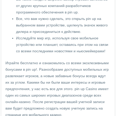
от других крупных компаний-разработчиков
программного обеспечения в pin up.
Все, что вам нужно сделать, это открыть pin up на
выбранном вами устройстве, щелкнуть значок живого
дилера и присоединиться к действию.
Исследуйте мир игр, используя свое мобильное
устройство или планшет, оставаясь при этом на связи
со всеми последними новостями и ньюсмейкерами!
Играйте бесплатно и ознакомьтесь со всеми эксклюзивными
бонусами в pin up!. Разнообразие доступных мобильных игр
развлекает игроков, а новые забавные бонусы всегда ждут
их за углом. Какими бы ни были ваши интересы и игровые
предпочтения, у нас есть все для этого. pin up Casino имеет
один из самых широких игровых диапазонов среди всех
онлайн-казино. После регистрации вашей учетной записи
вам будет предложено создать новую учетную запись на
странице игр мобильного казино.