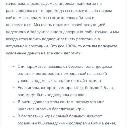
качеством, а используемые игровые технологии не
разочаровывают. Теперь, когда вы находитесь на нашем
сайте, мы знаем, что вы хотите расслабиться и
повеселиться. Мы очень гордимся своей репутацией
надежного и заслуживающего доверия онлайн-казино, и мы
всегда стремились поддерживать эту репутацию в
актуальном состоянии. Это все 100%, то есть вы получаете
удвоенные деньги на все свои депозиты.
Эти параметры повышают безопасность процесса
оплаты и регистрации, помещая сайт в высший
уровень надежных канадских онлайн-казино.
Если играм, которые вам нравятся, больше 2,5 лет,
они могут быть недоступны для вас.
Я очень доволен этим сайтом, потому что мне
нравится играть в бесплатные игры.
В бесплатных играх самый большой джекпот
ограничен 888 канадскими долларами.Сумма денег,