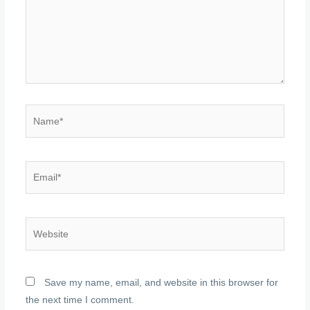
Name*
Email*
Website
Save my name, email, and website in this browser for
the next time I comment.