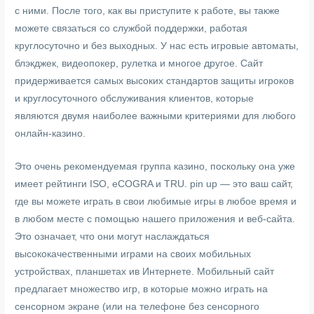
с ними. После того, как вы приступите к работе, вы также
можете связаться со службой поддержки, работая
круглосуточно и без выходных. У нас есть игровые автоматы,
блэкджек, видеопокер, рулетка и многое другое. Сайт
придерживается самых высоких стандартов защиты игроков
и круглосуточного обслуживания клиентов, которые
являются двумя наиболее важными критериями для любого
онлайн-казино.
Это очень рекомендуемая группа казино, поскольку она уже
имеет рейтинги ISO, eCOGRA и TRU. pin up — это ваш сайт,
где вы можете играть в свои любимые игры в любое время и
в любом месте с помощью нашего приложения и веб-сайта.
Это означает, что они могут наслаждаться
высококачественными играми на своих мобильных
устройствах, планшетах ив Интернете. Мобильный сайт
предлагает множество игр, в которые можно играть на
сенсорном экране (или на телефоне без сенсорного