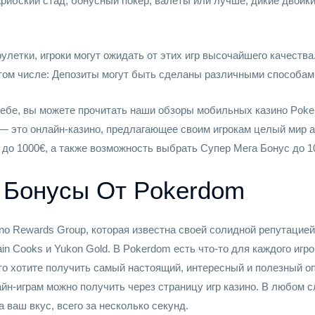
арибский стад, бонусный покер, валеты или лучше, дикие двойки
улетки, игроки могут ожидать от этих игр высочайшего качества
том числе: Депозиты могут быть сделаны различными способами
себе, вы можете прочитать наши обзоры мобильных казино Poke
— это онлайн-казино, предлагающее своим игрокам целый мир а
до 1000€, а также возможность выбрать Супер Мега Бонус до 1
 Бонусы От Pokerdom
no Rewards Group, которая известна своей солидной репутацие
tain Cooks и Yukon Gold. В Pokerdom есть что-то для каждого игро
о хотите получить самый настоящий, интересный и полезный о
айн-играм можно получить через страницу игр казино. В любом 
 ваш вкус, всего за несколько секунд.