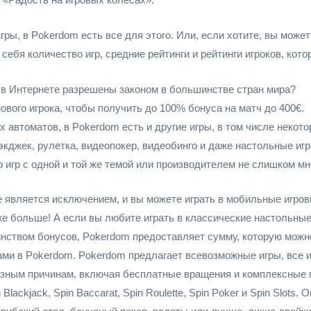
ы, в Pokerdom есть все для этого. Или, если хотите, вы можете
себя количество игр, средние рейтинги и рейтинги игроков, кот
ы в Интернете разрешены законом в большинстве стран мира?
вого игрока, чтобы получить до 100% бонуса на матч до 400€.
 автоматов, в Pokerdom есть и другие игры, в том числе некото
экджек, рулетка, видеопокер, видеобинго и даже настольные игр
 игр с одной и той же темой или производителем не слишком мн
 является исключением, и вы можете играть в мобильные игро
же больше! А если вы любите играть в классические настольны
инством бонусов, Pokerdom предоставляет сумму, которую можно
ми в Pokerdom. Pokerdom предлагает всевозможные игры, все 
разным причинам, включая бесплатные вращения и комплексные 
ackjack, Spin Baccarat, Spin Roulette, Spin Poker и Spin Slots. 