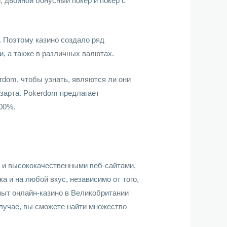
, двойной бонусный покер и покер с
. Поэтому казино создало ряд
, а также в различных валютах.
rdom, чтобы узнать, являются ли они
зарта. Pokerdom предлагает
00%.
й и высококачественными веб-сайтами,
ка и на любой вкус, независимо от того,
пыт онлайн-казино в Великобритании
случае, вы сможете найти множество