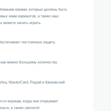
юбимыми играми, которые должны быть
мых нами вариантов, а также наш
ы можете начать играть.
обеспечивает постоянную защиту
 как можно большему количеству
 Visa, MasterCard, Paypal и банковский
ся игрокам, когда они открывают
ньги, а также заплатят