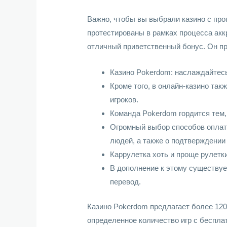
Важно, чтобы вы выбрали казино с пр
протестированы в рамках процесса акк
отличный приветственный бонус. Он пр
Казино Pokerdom: наслаждайтесь
Кроме того, в онлайн-казино та
игроков.
Команда Pokerdom гордится тем,
Огромный выбор способов оплат
людей, а также о подтверждении
Каррулетка хоть и проще рулетки
В дополнение к этому существует 
перевод.
Казино Pokerdom предлагает более 12
определенное количество игр с бесплат