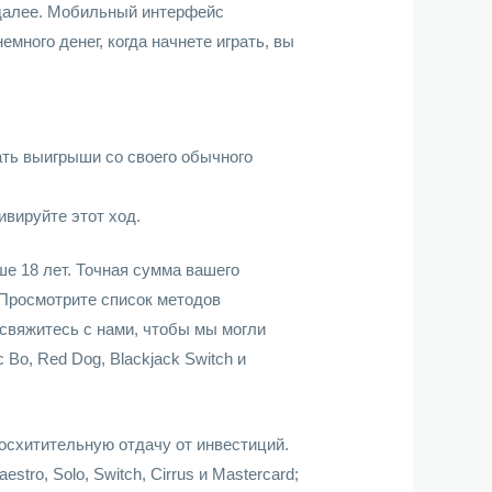
 далее. Мобильный интерфейс
много денег, когда начнете играть, вы
ать выигрыши со своего обычного
ивируйте этот ход.
ше 18 лет. Точная сумма вашего
 Просмотрите список методов
свяжитесь с нами, чтобы мы могли
 Bo, Red Dog, Blackjack Switch и
осхитительную отдачу от инвестиций.
stro, Solo, Switch, Cirrus и Mastercard;