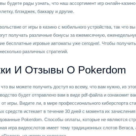
, вы будете рады узнать, что наш ассортимент игр онлайн-казин
етку, блэкджек, баккару и другие.
ольствие от игры в казино с мобильного устройства, так что вы
 могут получать различные бонусы за ежемесячную, еженедельну
е бесплатные игровые автоматы уже сегодня!. Чтобы получить
 несколько различных стратегий.
ки И Отзывы О Pokerdom
 что вы можете получить доступ ко всему, что вам нужно, из эт
водство будет отправлено вам в виде pdf-файла и ознакомит ва
ть от игры. Видите ли, в мире профессионального киберспорта ст
х средств истекает в течение 30 дней с момента их зачисления
ндованные Pokerdom. Способы оплаты, которые не являются стро
ная игра видеослотов имеет тему традиционных слотов Вегаса, 
 «Радость на игровых колесах».