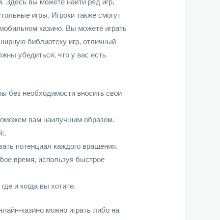
. Здесь вы можете найти ряд игр,
тольные игры. Игроки также смогут
 мобильном казино. Вы можете играть
бширную библиотеку игр, отличный
лжны убедиться, что у вас есть
ры без необходимости вносить свои
поможем вам наилучшим образом.
:.
вать потенциал каждого вращения.
юбое время, используя быстрое
где и когда вы хотите.
нлайн-казино можно играть либо на