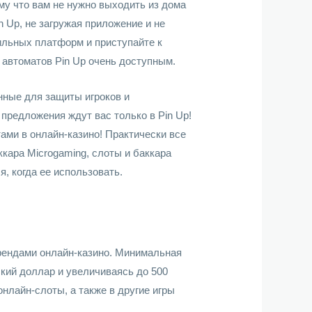
ому что вам не нужно выходить из дома
n Up, не загружая приложение и не
бильных платформ и приступайте к
 автоматов Pin Up очень доступным.
нные для защиты игроков и
предложения ждут вас только в Pin Up!
ами в онлайн-казино! Практически все
ккара Microgaming, слоты и баккара
, когда ее использовать.
 брендами онлайн-казино. Минимальная
ский доллар и увеличиваясь до 500
нлайн-слоты, а также в другие игры