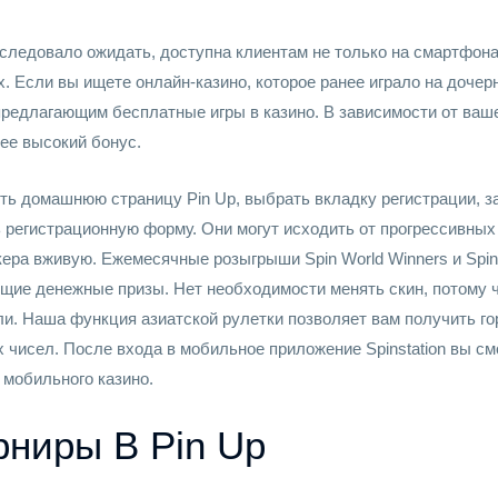
 следовало ожидать, доступна клиентам не только на смартфона
 Если вы ищете онлайн-казино, которое ранее играло на дочерне
 предлагающим бесплатные игры в казино. В зависимости от ваш
лее высокий бонус.
тить домашнюю страницу Pin Up, выбрать вкладку регистрации, 
 регистрационную форму. Они могут исходить от прогрессивных
ера вживую. Ежемесячные розыгрыши Spin World Winners и Spin 
ящие денежные призы. Нет необходимости менять скин, потому ч
ли. Наша функция азиатской рулетки позволяет вам получить г
 чисел. После входа в мобильное приложение Spinstation вы см
ы мобильного казино.
рниры В Pin Up