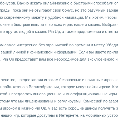
 бонусов. Важно искать онлайн-казино с быстрыми способами о
грады, пока они не отыграют свой бонус, но это разумный вариа
но современному макету и удобной навигации. Мы хотим, чтобы 
асные и быстрые выплаты во всех играх нашего казино. Выбрав
е других людей в казино Pin Up, а также предложения и ответы
м самое интересное без ограничений по времени и месту. Убедит
у вашей личной и финансовой информации. Если вы ищете прили
 Pin Up предоставит вам все необходимое для эксклюзивного иг
ленство, предоставляя игрокам безопасные и приятные игровы
лайн-казино в Великобритании, которое могут найти игроки. Ком
, чтобы предлагать инновационные и многофункциональные игры
потому что мы лицензированы и регулируемы Комиссией по азар
ым игроком в казино Pin Up, у вас есть хорошие шансы получить
наших игр, которые доступны в Интернете, на мобильных устрой