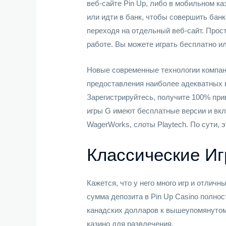
веб-сайте Pin Up, либо в мобильном ка
или идти в банк, чтобы совершить банк
переходя на отдельный веб-сайт. Прост
работе. Вы можете играть бесплатно ил
Новые современные технологии компан
предоставления наиболее адекватных в
Зарегистрируйтесь, получите 100% при
игры G имеют бесплатные версии и вклю
WagerWorks, слоты Playtech. По сути, 
Классические И
Кажется, что у него много игр и отлич
сумма депозита в Pin Up Casino полнос
канадских долларов к вышеупомянутому 
казино для развлечения.