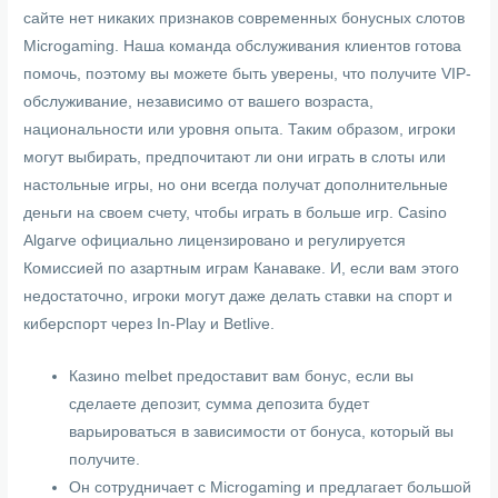
сайте нет никаких признаков современных бонусных слотов
Microgaming. Наша команда обслуживания клиентов готова
помочь, поэтому вы можете быть уверены, что получите VIP-
обслуживание, независимо от вашего возраста,
национальности или уровня опыта. Таким образом, игроки
могут выбирать, предпочитают ли они играть в слоты или
настольные игры, но они всегда получат дополнительные
деньги на своем счету, чтобы играть в больше игр. Casino
Algarve официально лицензировано и регулируется
Комиссией по азартным играм Канаваке. И, если вам этого
недостаточно, игроки могут даже делать ставки на спорт и
киберспорт через In-Play и Betlive.
Казино melbet предоставит вам бонус, если вы
сделаете депозит, сумма депозита будет
варьироваться в зависимости от бонуса, который вы
получите.
Он сотрудничает с Microgaming и предлагает большой