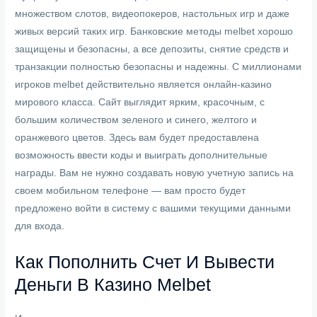
множеством слотов, видеопокеров, настольных игр и даже
живых версий таких игр. Банковские методы melbet хорошо
защищены и безопасны, а все депозиты, снятие средств и
транзакции полностью безопасны и надежны. С миллионами
игроков melbet действительно является онлайн-казино
мирового класса. Сайт выглядит ярким, красочным, с
большим количеством зеленого и синего, желтого и
оранжевого цветов. Здесь вам будет предоставлена
возможность ввести коды и выиграть дополнительные
награды. Вам не нужно создавать новую учетную запись на
своем мобильном телефоне — вам просто будет
предложено войти в систему с вашими текущими данными
для входа.
Как Пополнить Счет И Вывести
Деньги В Казино Melbet