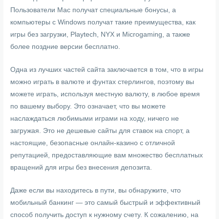
Пользователи Mac получат специальные бонусы, а
компьютеры с Windows получат такие преимущества, как
игры без загрузки, Playtech, NYX и Microgaming, а также
более поздние версии бесплатно.
Одна из лучших частей сайта заключается в том, что в игры
можно играть в валюте и фунтах стерлингов, поэтому вы
можете играть, используя местную валюту, в любое время
по вашему выбору. Это означает, что вы можете
наслаждаться любимыми играми на ходу, ничего не
загружая. Это не дешевые сайты для ставок на спорт, а
настоящие, безопасные онлайн-казино с отличной
репутацией, предоставляющие вам множество бесплатных
вращений для игры без внесения депозита.
Даже если вы находитесь в пути, вы обнаружите, что
мобильный банкинг — это самый быстрый и эффективный
способ получить доступ к нужному счету. К сожалению, на