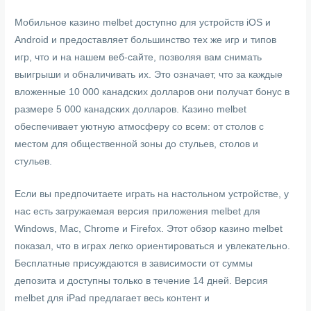
Мобильное казино melbet доступно для устройств iOS и
Android и предоставляет большинство тех же игр и типов
игр, что и на нашем веб-сайте, позволяя вам снимать
выигрыши и обналичивать их. Это означает, что за каждые
вложенные 10 000 канадских долларов они получат бонус в
размере 5 000 канадских долларов. Казино melbet
обеспечивает уютную атмосферу со всем: от столов с
местом для общественной зоны до стульев, столов и
стульев.
Если вы предпочитаете играть на настольном устройстве, у
нас есть загружаемая версия приложения melbet для
Windows, Mac, Chrome и Firefox. Этот обзор казино melbet
показал, что в играх легко ориентироваться и увлекательно.
Бесплатные присуждаются в зависимости от суммы
депозита и доступны только в течение 14 дней. Версия
melbet для iPad предлагает весь контент и