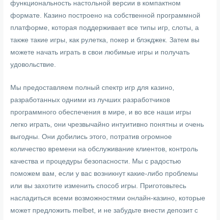
функциональность настольной версии в компактном
формате. Казино построено на собственной программной
платформе, которая поддерживает все типы игр, слоты, а
также такие игры, как рулетка, покер и блэкджек. Затем вы
можете начать играть в свои любимые игры и получать
удовольствие.
Мы предоставляем полный спектр игр для казино,
разработанных одними из лучших разработчиков
программного обеспечения в мире, и во все наши игры
легко играть, они чрезвычайно интуитивно понятны и очень
выгодны. Они добились этого, потратив огромное
количество времени на обслуживание клиентов, контроль
качества и процедуры безопасности. Мы с радостью
поможем вам, если у вас возникнут какие-либо проблемы
или вы захотите изменить способ игры. Приготовьтесь
насладиться всеми возможностями онлайн-казино, которые
может предложить melbet, и не забудьте внести депозит с