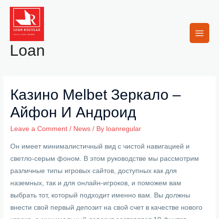
Skip
to
content
Main
Loan
Men
Казино Melbet Зеркало –
Айфон И Андроид
Leave a Comment
/
News
/ By
loanregular
Он имеет минималистичный вид с чистой навигацией и
светло-серым фоном. В этом руководстве мы рассмотрим
различные типы игровых сайтов, доступных как для
наземных, так и для онлайн-игроков, и поможем вам
выбрать тот, который подходит именно вам. Вы должны
внести свой первый депозит на свой счет в качестве нового