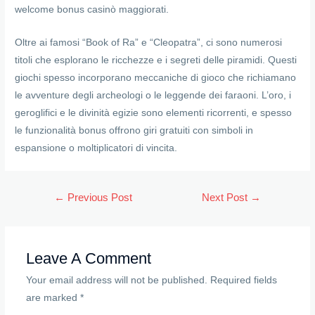
welcome bonus casinò maggiorati.
Oltre ai famosi “Book of Ra” e “Cleopatra”, ci sono numerosi
titoli che esplorano le ricchezze e i segreti delle piramidi. Questi
giochi spesso incorporano meccaniche di gioco che richiamano
le avventure degli archeologi o le leggende dei faraoni. L’oro, i
geroglifici e le divinità egizie sono elementi ricorrenti, e spesso
le funzionalità bonus offrono giri gratuiti con simboli in
espansione o moltiplicatori di vincita.
Post
←
Previous Post
Next Post
→
navigation
Leave A Comment
Your email address will not be published.
Required fields
are marked
*