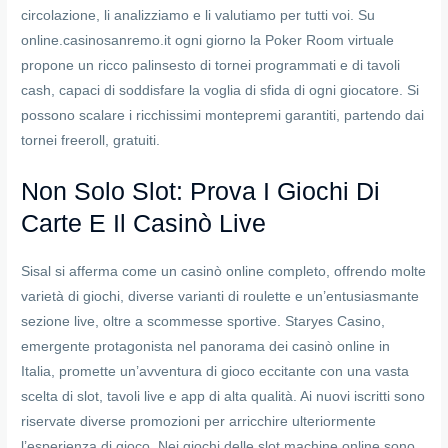
circolazione, li analizziamo e li valutiamo per tutti voi. Su
online.casinosanremo.it ogni giorno la Poker Room virtuale
propone un ricco palinsesto di tornei programmati e di tavoli
cash, capaci di soddisfare la voglia di sfida di ogni giocatore. Si
possono scalare i ricchissimi montepremi garantiti, partendo dai
tornei freeroll, gratuiti.
Non Solo Slot: Prova I Giochi Di
Carte E Il Casinò Live
Sisal si afferma come un casinò online completo, offrendo molte
varietà di giochi, diverse varianti di roulette e un’entusiasmante
sezione live, oltre a scommesse sportive. Staryes Casino,
emergente protagonista nel panorama dei casinò online in
Italia, promette un’avventura di gioco eccitante con una vasta
scelta di slot, tavoli live e app di alta qualità. Ai nuovi iscritti sono
riservate diverse promozioni per arricchire ulteriormente
l’esperienza di gioco. Nei giochi delle slot machine online sono