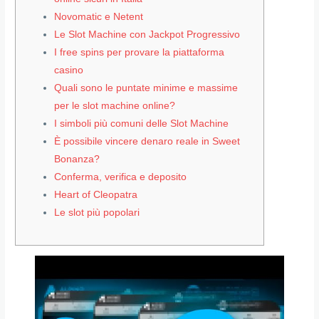
Novomatic e Netent
Le Slot Machine con Jackpot Progressivo
I free spins per provare la piattaforma
casino
Quali sono le puntate minime e massime
per le slot machine online?
I simboli più comuni delle Slot Machine
È possibile vincere denaro reale in Sweet
Bonanza?
Conferma, verifica e deposito
Heart of Cleopatra
Le slot più popolari