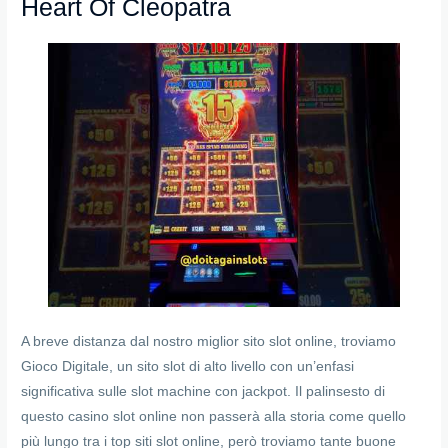
Heart Of Cleopatra
A breve distanza dal nostro miglior sito slot online, troviamo
Gioco Digitale, un sito slot di alto livello con un’enfasi
significativa sulle slot machine con jackpot. Il palinsesto di
questo casino slot online non passerà alla storia come quello
più lungo tra i top siti slot online, però troviamo tante buone