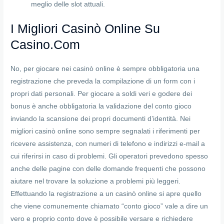
meglio delle slot attuali.
I Migliori Casinò Online Su
Casino.com
No, per giocare nei casinò online è sempre obbligatoria una
registrazione che preveda la compilazione di un form con i
propri dati personali. Per giocare a soldi veri e godere dei
bonus è anche obbligatoria la validazione del conto gioco
inviando la scansione dei propri documenti d’identità. Nei
migliori casinò online sono sempre segnalati i riferimenti per
ricevere assistenza, con numeri di telefono e indirizzi e-mail a
cui riferirsi in caso di problemi. Gli operatori prevedono spesso
anche delle pagine con delle domande frequenti che possono
aiutare nel trovare la soluzione a problemi più leggeri.
Effettuando la registrazione a un casinò online si apre quello
che viene comunemente chiamato “conto gioco” vale a dire un
vero e proprio conto dove è possibile versare e richiedere