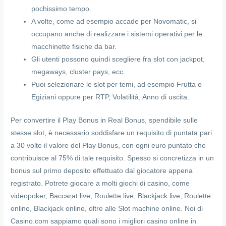
pochissimo tempo.
A volte, come ad esempio accade per Novomatic, si
occupano anche di realizzare i sistemi operativi per le
macchinette fisiche da bar.
Gli utenti possono quindi scegliere fra slot con jackpot,
megaways, cluster pays, ecc.
Puoi selezionare le slot per temi, ad esempio Frutta o
Egiziani oppure per RTP, Volatilità, Anno di uscita.
Per convertire il Play Bonus in Real Bonus, spendibile sulle
stesse slot, è necessario soddisfare un requisito di puntata pari
a 30 volte il valore del Play Bonus, con ogni euro puntato che
contribuisce al 75% di tale requisito. Spesso si concretizza in un
bonus sul primo deposito effettuato dal giocatore appena
registrato. Potrete giocare a molti giochi di casino, come
videopoker, Baccarat live, Roulette live, Blackjack live, Roulette
online, Blackjack online, oltre alle Slot machine online. Noi di
Casino.com sappiamo quali sono i migliori casino online in