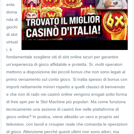
ente
doma
nda di
giochi
di slot
virtual
i, è
fondamentale scegliere siti di slot online sicuri per garantire
un’esperienza di gioco affidabile e protetta. Sì, molti operatori
mettono a disposizione dei piccoli bonus che non sono legati al
primo versamento sul conto gioco. Si tratta spesso di bonus con
importi nettamente minori rispetto a quelli classici di benvenuto
e che non di rado nei casinò online vengono erogati sotto forma
di free spin per le Slot Machine più popolari. Ma come funziona
tecnicamente una sezione di casinò live nelle piattaforme di
gioco online? In pratica, viene allestito un vero e proprio set
televisivo, con tavoli e croupier reale che comanda le operazioni
di gioco. Attenzione perché questi ultimi non sono attori, ma