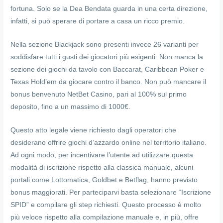
fortuna. Solo se la Dea Bendata guarda in una certa direzione,
infatti, si può sperare di portare a casa un ricco premio.
Nella sezione Blackjack sono presenti invece 26 varianti per
soddisfare tutti i gusti dei giocatori più esigenti. Non manca la
sezione dei giochi da tavolo con Baccarat, Caribbean Poker e
Texas Hold’em da giocare contro il banco. Non può mancare il
bonus benvenuto NetBet Casino, pari al 100% sul primo
deposito, fino a un massimo di 1000€.
Questo atto legale viene richiesto dagli operatori che
desiderano offrire giochi d’azzardo online nel territorio italiano.
Ad ogni modo, per incentivare l’utente ad utilizzare questa
modalità di iscrizione rispetto alla classica manuale, alcuni
portali come Lottomatica, Goldbet e Betflag, hanno previsto
bonus maggiorati. Per parteciparvi basta selezionare “Iscrizione
SPID” e compilare gli step richiesti. Questo processo è molto
più veloce rispetto alla compilazione manuale e, in più, offre