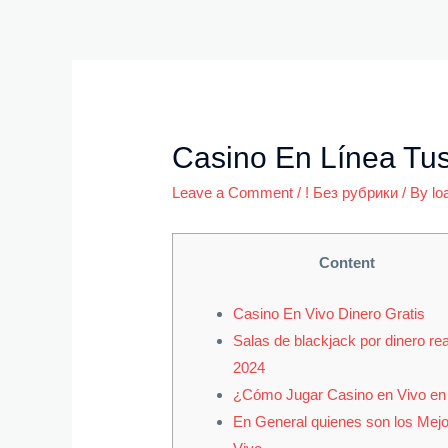
Skip
to
content
Casino En Línea Tus
Leave a Comment
/
! Без рубрики
/ By
lo
Content
Casino En Vivo Dinero Gratis
Salas de blackjack por dinero re
2024
¿Cómo Jugar Casino en Vivo en
En General quienes son los Mej