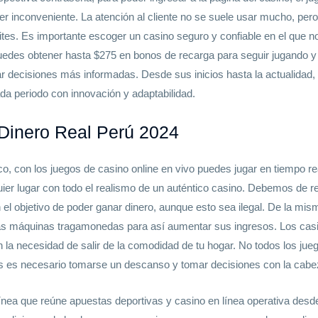
er inconveniente. La atención al cliente no se suele usar mucho, per
ites. Es importante escoger un casino seguro y confiable en el que n
 puedes obtener hasta $275 en bonos de recarga para seguir jugando y
r decisiones más informadas. Desde sus inicios hasta la actualidad, l
da periodo con innovación y adaptabilidad.
 Dinero Real Perú 2024
co, con los juegos de casino online en vivo puedes jugar en tiempo re
quier lugar con todo el realismo de un auténtico casino. Debemos de
el objetivo de poder ganar dinero, aunque esto sea ilegal. De la m
as máquinas tragamonedas para así aumentar sus ingresos. Los casi
n la necesidad de salir de la comodidad de tu hogar. No todos los j
s es necesario tomarse un descanso y tomar decisiones con la cabez
nea que reúne apuestas deportivas y casino en línea operativa desde