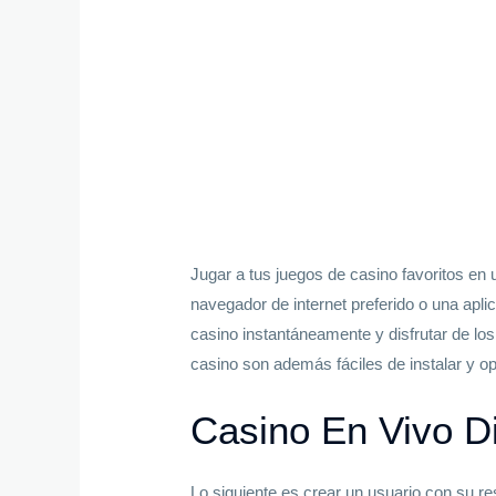
Jugar a tus juegos de casino favoritos en u
navegador de internet preferido o una apl
casino instantáneamente y disfrutar de los
casino son además fáciles de instalar y o
Casino En Vivo Di
Lo siguiente es crear un usuario con su re