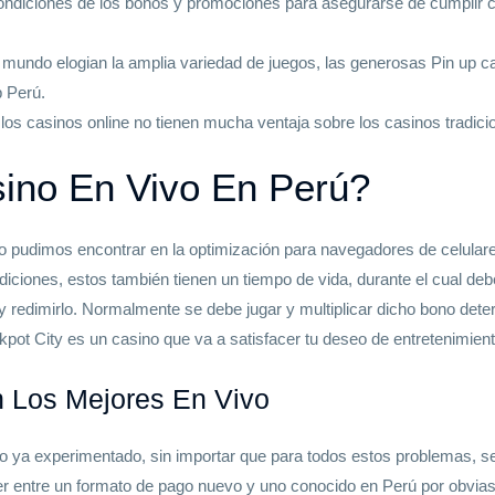
condiciones de los bonos y promociones para asegurarse de cumplir c
 mundo elogian la amplia variedad de juegos, las generosas Pin up ca
p Perú.
los casinos online no tienen mucha ventaja sobre los casinos tradici
ino En Vivo En Perú?
lo pudimos encontrar en la optimización para navegadores de celul
iciones, estos también tienen un tiempo de vida, durante el cual deb
 redimirlo. Normalmente se debe jugar y multiplicar dicho bono dete
ckpot City es un casino que va a satisfacer tu deseo de entretenimien
 Los Mejores En Vivo
o ya experimentado, sin importar que para todos estos problemas, se 
er entre un formato de pago nuevo y uno conocido en Perú por obvias