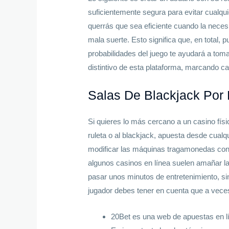
suficientemente segura para evitar cualqui
querrás que sea eficiente cuando la neces
mala suerte. Esto significa que, en total,
probabilidades del juego te ayudará a toma
distintivo de esta plataforma, marcando ca
Salas De Blackjack Por
Si quieres lo más cercano a un casino físi
ruleta o al blackjack, apuesta desde cual
modificar las máquinas tragamonedas con 
algunos casinos en línea suelen amañar l
pasar unos minutos de entretenimiento, si
jugador debes tener en cuenta que a vece
20Bet es una web de apuestas en lí