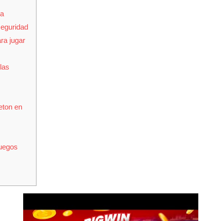
ra
seguridad
ra jugar
las
eton en
juegos