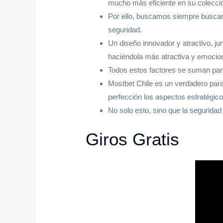
mucho más eficiente en su colecció
Por ello, buscamos siempre buscar l
seguridad.
Un diseño innovador y atractivo, j
haciéndola más atractiva y emocion
Todos estos factores se suman par
Mostbet Chile es un verdadero para
perfección los aspectos estratégic
No solo esto, sino que la seguridad
Giros Gratis