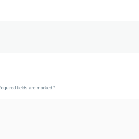
equired fields are marked
*