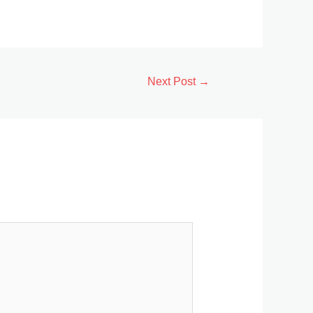
Next Post
→