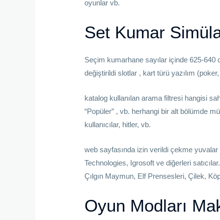
oyunlar vb.
Set Kumar Simüla
Seçim kumarhane sayılar içinde 625-640 ci
değiştirildi slotlar , kart türü yazılım (pok
katalog kullanılan arama filtresi hangisi s
“Popüler” , vb. herhangi bir alt bölümde m
kullanıcılar, hitler, vb.
web sayfasında izin verildi çekme yuvalar 
Technologies, Igrosoft ve diğerleri satıcıla
Çılgın Maymun, Elf Prensesleri, Çilek, Köp
Oyun Modları Mak