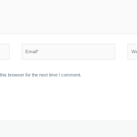
Email*
Webs
his browser for the next time I comment.