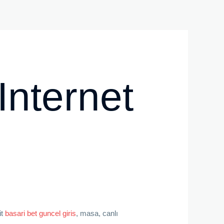
Internet
it
basari bet guncel giris
, masa, canlı