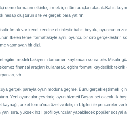
çi demo formatını etkinleştirmek için tüm araçları alacak.Bahis koy
 hesap oluşturun site ve gerçek para yatırın.
isafir fırsatı var kendi kendine etkinleştir bahis boyutu, oyuncunun z
 Oyunun ilkeleri temel formattakiyle aynı: oyuncu bir ciro gerçekleştirir
me yapmayan bir dizi.
eğitim modeli bakiyenin tamamen kaybından sonra bile. Misafir gü
ekemez finansal araçları kullanarak. eğitim formatı kaydedildi: teknik öz
panları, vb.
uya gerçek parayla oyun moduna geçme. Bunu gerçekleştirmek için o
tırın. Yeni oyuncular çevrimiçi oyun hizmeti Başarı bet olacak ilk b
 kaynağı, anket formu’nda özel ve iletişim bilgileri ile pencereler veril
n yanı sıra, yüksek hızlı profil oyuncular yapabilecek popüler sosyal