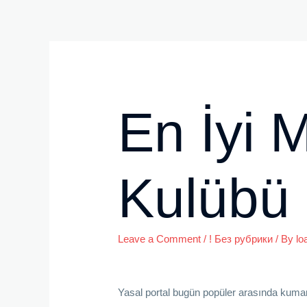
Skip
to
content
En İyi M
Kulübü 
Leave a Comment
/
! Без рубрики
/ By
lo
Yasal portal bugün popüler arasında kumarba