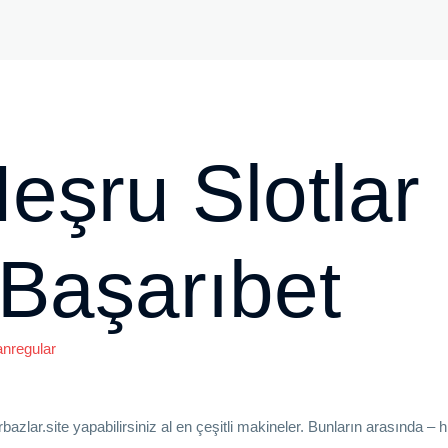
eşru Slotlar 
Başarıbet
anregular
zlar.site yapabilirsiniz al en çeşitli makineler. Bunların arasında – h