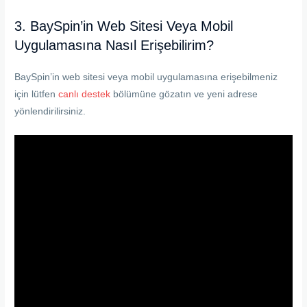
3. BaySpin’in Web Sitesi Veya Mobil
Uygulamasına Nasıl Erişebilirim?
BaySpin’in web sitesi veya mobil uygulamasına erişebilmeniz
için lütfen
canlı destek
bölümüne gözatın ve yeni adrese
yönlendirilirsiniz.