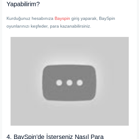
Yapabilirim?
Kurduğunuz hesabınıza
Bayspin
giriş yaparak, BaySpin
oyunlarınızı keşfeder, para kazanabilirsiniz.
4. BaySpin’de İsterseniz Nasıl Para