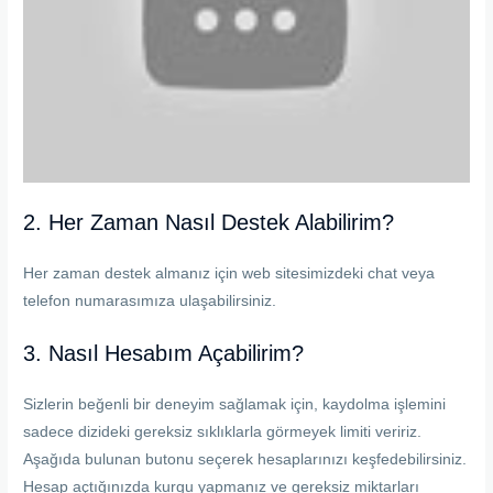
2. Her Zaman Nasıl Destek Alabilirim?
Her zaman destek almanız için web sitesimizdeki chat veya
telefon numarasımıza ulaşabilirsiniz.
3. Nasıl Hesabım Açabilirim?
Sizlerin beğenli bir deneyim sağlamak için, kaydolma işlemini
sadece dizideki gereksiz sıklıklarla görmeyek limiti veririz.
Aşağıda bulunan butonu seçerek hesaplarınızı keşfedebilirsiniz.
Hesap açtığınızda kurgu yapmanız ve gereksiz miktarları