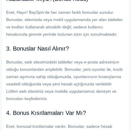
Evet, Hayır! BaySpin’de her zaman farklı bonuslar sunulur.
Bonuslar, sitemizda veya mobil uygulamamda yer alan taldetler
ve kodları kullanarak alınabilir değil, sadece kullanıcı
hesabınızla girerek yerinde bulunan sizin için sunulmaktadır.
3. Bonuslar Nasıl Alınır?
Bonuslar, web sitesimizdeki taldetler veya e-posta adresinizın
olduğu konumlardan erişilebilir. Bonuslar, yeni oyunlar ile, kısıtlı
zaman aşımına sahip olduğunuzda, oyunlarınızın kıvançlarına
vaadetli olduğunda veya yeni hesab açtığınızda verilebilir.
Lütfen web sitesimiz veya mobille uygulamamızı deneyin ve
bonusları keşfederiniz.
4. Bonus Kısıtlamaları Var Mı?
Evet, bonusal kısıtlamalar vardır. Bonuslar, sadece hesab