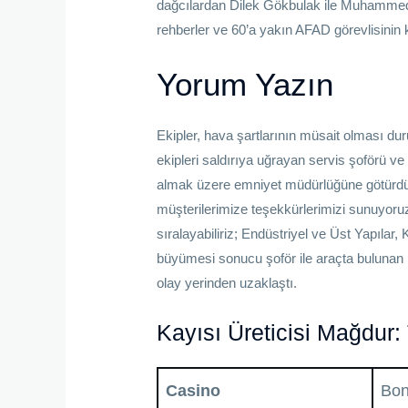
dağcılardan Dilek Gökbulak ile Muhammed H
rehberler ve 60’a yakın AFAD görevlisinin 
Yorum Yazın
Ekipler, hava şartlarının müsait olması du
ekipleri saldırıya uğrayan servis şoförü ve 
almak üzere emniyet müdürlüğüne götürdü. 
müşterilerimize teşekkürlerimizi sunuyoruz
sıralayabiliriz; Endüstriyel ve Üst Yapıla
büyümesi sonucu şoför ile araçta bulunan iş
olay yerinden uzaklaştı.
Kayısı Üreticisi Mağdur:
Casino
Bo