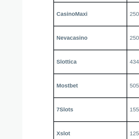
CasinoMaxi
250
Nevacasino
250
Slottica
434
Mostbet
505
7Slots
155
Xslot
125