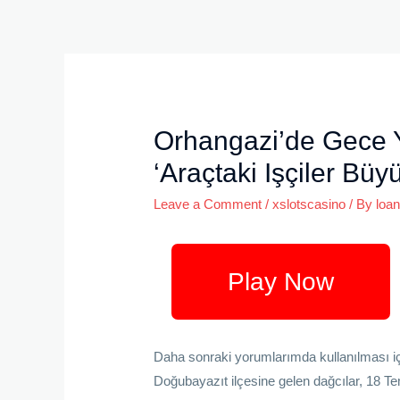
Skip
to
content
Orhangazi’de Gece Ya
‘Araçtaki Işçiler Büy
Leave a Comment
/
xslotscasino
/ By
loan
Play Now
Daha sonraki yorumlarımda kullanılması içi
Doğubayazıt ilçesine gelen dağcılar, 18 