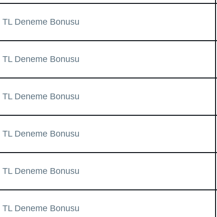
 TL Deneme Bonusu
 TL Deneme Bonusu
 TL Deneme Bonusu
 TL Deneme Bonusu
 TL Deneme Bonusu
 TL Deneme Bonusu