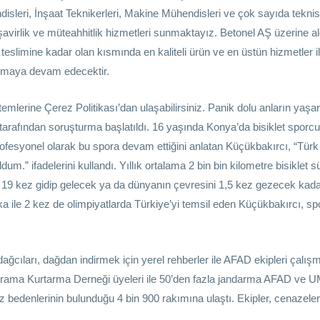
isleri, İnşaat Teknikerleri, Makine Mühendisleri ve çok sayıda teknis
üşavirlik ve müteahhitlik hizmetleri sunmaktayız. Betonel AŞ üzerine a
 teslimine kadar olan kısmında en kaliteli ürün ve en üstün hizmetler il
apmaya devam edecektir.
ntemlerine Çerez Politikası’dan ulaşabilirsiniz. Panik dolu anların yaş
 tarafından soruşturma başlatıldı. 16 yaşında Konya’da bisiklet sporcu
rofesyonel olarak bu spora devam ettiğini anlatan Küçükbakırcı, “Türk
um.” ifadelerini kullandı. Yıllık ortalama 2 bin bin kilometre bisiklet 
a 19 kez gidip gelecek ya da dünyanın çevresini 1,5 kez gezecek kada
ile 2 kez de olimpiyatlarda Türkiye’yi temsil eden Küçükbakırcı, spor
dağcıları, dağdan indirmek için yerel rehberler ile AFAD ekipleri çalış
Arama Kurtarma Derneği üyeleri ile 50’den fazla jandarma AFAD ve UM
z bedenlerinin bulunduğu 4 bin 900 rakımına ulaştı. Ekipler, cenazeler