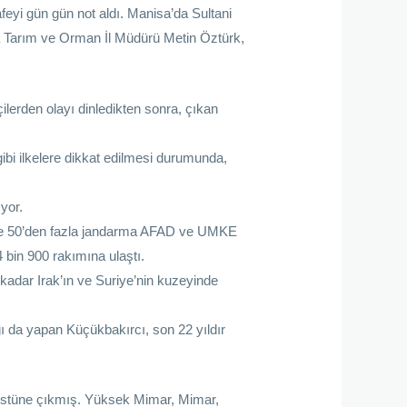
feyi gün gün not aldı. Manisa’da Sultani
sa Tarım ve Orman İl Müdürü Metin Öztürk,
çilerden olayı dinledikten sonra, çıkan
 gibi ilkelere dikkat edilmesi durumunda,
yor.
 ile 50’den fazla jandarma AFAD ve UMKE
 bin 900 rakımına ulaştı.
e kadar Irak’ın ve Suriye’nin kuzeyinde
ı da yapan Küçükbakırcı, son 22 yıldır
nın üstüne çıkmış. Yüksek Mimar, Mimar,