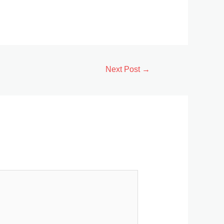
Next Post
→