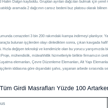
alim Dalgın kayboldu. Gruptan ayrılan dağcıları bulmak için yerel re
katıldığı aramada 2 dağcının cansız bedeni buz platosu olarak bilinen
rumunda cenazeleri 3 bin 200 rakımdaki kampa indirmeyi planlıyor. Yap
araçta bulunan işçilerden olayı dinledikten sonra, çıkan kavgada hafif y
Hızla değişen teknoloji ve kendimizle olan bu yorucu yarışımızda biz
Proje, mühendislik, müteahhitlik hizmetleriyle birlikte firmamızın ür
r, Kuşatma elemanları, Çevre Düzenleme Elemanları, Alt Yapı Elemanları
çilerin iddiasına göre dışarıdaki şahıs, yaşanan arbede sırasında serv
 Tüm Girdi Masrafları Yüzde 100 Artarke
nus