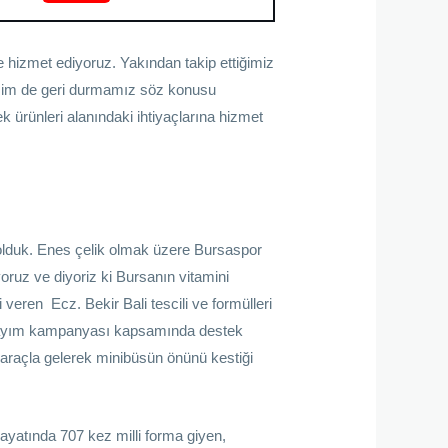
le hizmet ediyoruz. Yakından takip ettiğimiz
izim de geri durmamız söz konusu
ürünleri alanındaki ihtiyaçlarına hizmet
lduk. Enes çelik olmak üzere Bursaspor
yoruz ve diyoriz ki Bursanın vitamini
veren Ecz. Bekir Bali tescili ve formülleri
ındayım kampanyası kapsamında destek
ir araçla gelerek minibüsün önünü kestiği
 hayatında 707 kez milli forma giyen,