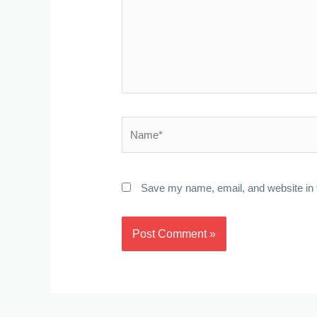
Name*
Save my name, email, and website in t