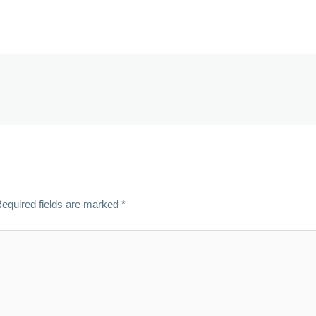
equired fields are marked
*