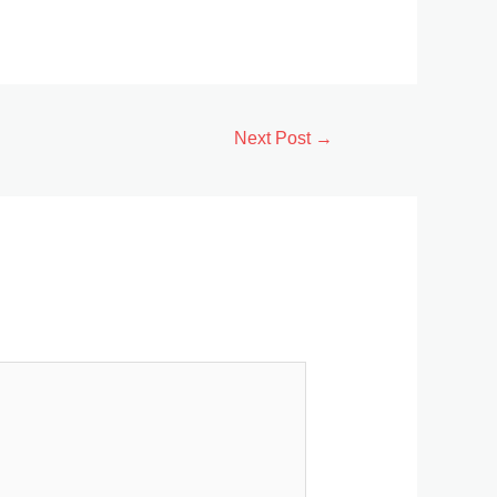
Next Post
→