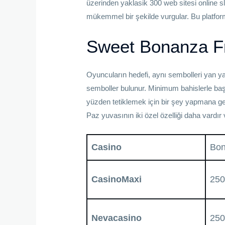
üzerinden yaklasik 300 web sitesi online 
mükemmel bir şekilde vurgular. Bu platform
Sweet Bonanza Fr
Oyuncuların hedefi, aynı sembolleri yan ya
semboller bulunur. Minimum bahislerle baş
yüzden tetiklemek için bir şey yapmana ge
Paz yuvasının iki özel özelliği daha vardı
Casino
Bo
CasinoMaxi
250
Nevacasino
250