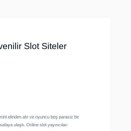
nilir Slot Siteler
mini elinden alır ve oyuncu beş parasız bir
faya ulaştı. Online slot yayıncıları