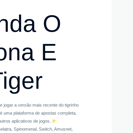
enda O
ona E
iger
jogar a versão mais recente do tigrinho
 é uma plataforma de apostas completa,
ros aplicativos de jogos.
elatra, Spinomenal, Switch, Amusnet,