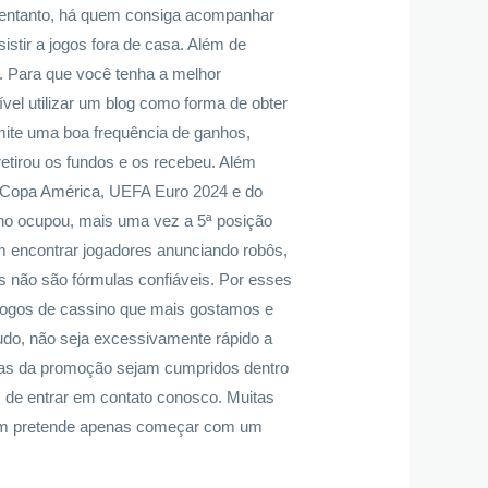
o entanto, há quem consiga acompanhar
istir a jogos fora de casa. Além de
e. Para que você tenha a melhor
vel utilizar um blog como forma de obter
ermite uma boa frequência de ganhos,
retirou os fundos e os recebeu. Além
 da Copa América, UEFA Euro 2024 e do
nho ocupou, mais uma vez a 5ª posição
m encontrar jogadores anunciando robôs,
s não são fórmulas confiáveis. Por esses
jogos de cassino que mais gostamos e
udo, não seja excessivamente rápido a
stas da promoção sejam cumpridos dentro
 de entrar em contato conosco. Muitas
quem pretende apenas começar com um