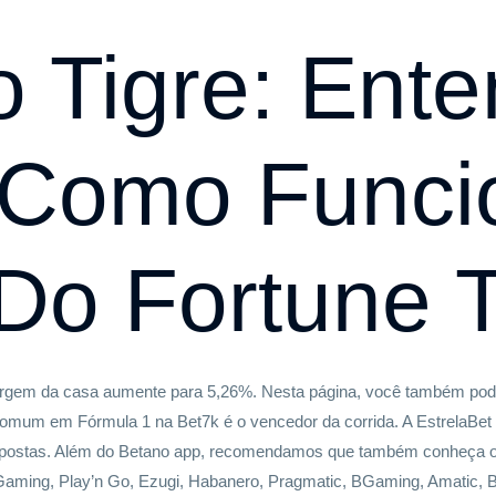
 Tigre: Ent
 Como Funci
Do Fortune T
margem da casa aumente para 5,26%. Nesta página, você também pode 
comum em Fórmula 1 na Bet7k é o vencedor da corrida. A EstrelaBet
apostas. Além do Betano app, recomendamos que também conheça out
 Gaming, Play’n Go, Ezugi, Habanero, Pragmatic, BGaming, Amatic, B