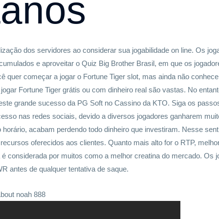
tanos
calização dos servidores ao considerar sua jogabilidade on line. Os
acumulados e aproveitar o Quiz Big Brother Brasil, em que os jogad
quer começar a jogar o Fortune Tiger slot, mas ainda não conhece 
e jogar Fortune Tiger grátis ou com dinheiro real são vastas. No enta
este grande sucesso da PG Soft no Cassino da KTO. Siga os passos a
esso nas redes sociais, devido a diversos jogadores ganharem muito 
 horário, acabam perdendo todo dinheiro que investiram. Nesse sen
ecursos oferecidos aos clientes. Quanto mais alto for o RTP, melho
ela é considerada por muitos como a melhor creatina do mercado. Os 
R antes de qualquer tentativa de saque.