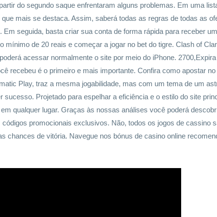
 partir do segundo saque enfrentaram alguns problemas. Em uma li
 que mais se destaca. Assim, saberá todas as regras de todas as of
. Em seguida, basta criar sua conta de forma rápida para receber u
o mínimo de 20 reais e começar a jogar no bet do tigre. Clash of Cla
ê poderá acessar normalmente o site por meio do iPhone. 2700,Expir
cê recebeu é o primeiro e mais importante. Confira como apostar no
matic Play, traz a mesma jogabilidade, mas com um tema de um astr
sucesso. Projetado para espelhar a eficiência e o estilo do site princ
 em qualquer lugar. Graças às nossas análises você poderá descobr
códigos promocionais exclusivos. Não, todos os jogos de cassino 
as chances de vitória. Navegue nos bónus de casino online recomen