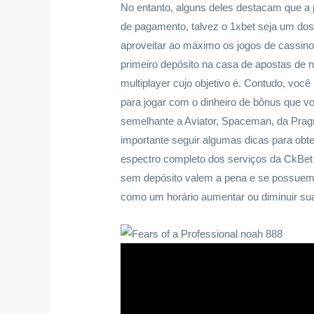
No entanto, alguns deles destacam que a
de pagamento, talvez o 1xbet seja um dos
aproveitar ao máximo os jogos de cassino
primeiro depósito na casa de apostas de n
multiplayer cujo objetivo é. Contudo, voc
para jogar com o dinheiro de bônus que vo
semelhante a Aviator, Spaceman, da Prag
importante seguir algumas dicas para obter 
espectro completo dos serviços da CkBet
sem depósito valem a pena e se possuem 
como um horário aumentar ou diminuir su