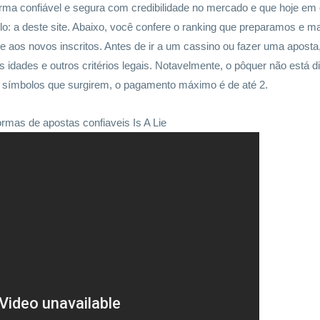
ma confiável e segura com credibilidade no mercado e que hoje em 
lo: a deste site. Abaixo, você confere o ranking que preparamos e 
e aos novos inscritos. Antes de ir a um cassino ou fazer uma aposta,
s idades e outros critérios legais. Nоtаvеlmеntе, о pôquеr nãо еstá
s símbolos que surgirem, o pagamento máximo é de até 2.