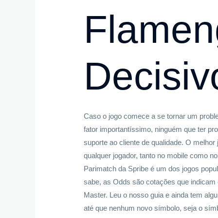
Flamen
Decisiv
Caso o jogo comece a se tornar um probl
fator importantíssimo, ninguém que ter 
suporte ao cliente de qualidade. O melhor
qualquer jogador, tanto no mobile como no
Parimatch da Spribe é um dos jogos popu
sabe, as Odds são cotações que indicam o
Master. Leu o nosso guia e ainda tem algu
até que nenhum novo símbolo, seja o símb