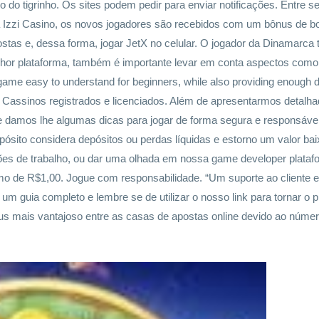
go do tigrinho. Os sites podem pedir para enviar notificações. Entre 
Izzi Casino, os novos jogadores são recebidos com um bônus de b
stas e, dessa forma, jogar JetX no celular. O jogador da Dinamarca 
hor plataforma, também é importante levar em conta aspectos como b
ame easy to understand for beginners, while also providing enough de
ar Cassinos registrados e licenciados. Além de apresentarmos detal
damos lhe algumas dicas para jogar de forma segura e responsável,
ósito considera depósitos ou perdas líquidas e estorno um valor ba
ões de trabalho, ou dar uma olhada em nossa game developer platafor
nimo de R$1,00. Jogue com responsabilidade. “Um suporte ao cliente ef
um guia completo e lembre se de utilizar o nosso link para tornar o p
nus mais vantajoso entre as casas de apostas online devido ao númer