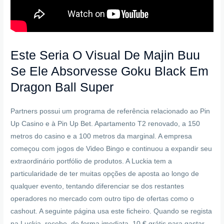
Este Seria O Visual De Majin Buu
Se Ele Absorvesse Goku Black Em
Dragon Ball Super
Partners possui um programa de referência relacionado ao Pin
Up Casino e à Pin Up Bet. Apartamento T2 renovado, a 150
metros do casino e a 100 metros da marginal. A empresa
começou com jogos de Video Bingo e continuou a expandir seu
extraordinário portfólio de produtos. A Luckia tem a
particularidade de ter muitas opções de aposta ao longo de
qualquer evento, tentando diferenciar se dos restantes
operadores no mercado com outro tipo de ofertas como o
cashout. A seguinte página usa este ficheiro. Quando se regista
na Luckia, recebe, de forma imediata, 10 € grátis para gastar