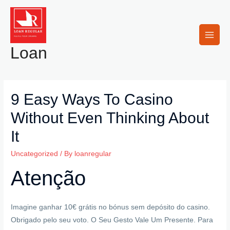
Skip
to
content
Main
Loan
Men
9 Easy Ways To Casino
Without Even Thinking About
It
Uncategorized
/ By
loanregular
Atenção
Imagine ganhar 10€ grátis no bónus sem depósito do casino.
Obrigado pelo seu voto. O Seu Gesto Vale Um Presente. Para