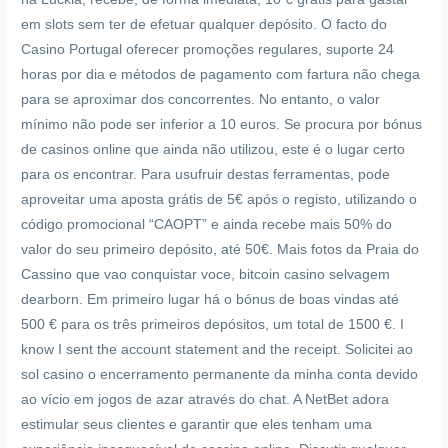
em slots sem ter de efetuar qualquer depósito. O facto do
Casino Portugal oferecer promoções regulares, suporte 24
horas por dia e métodos de pagamento com fartura não chega
para se aproximar dos concorrentes. No entanto, o valor
mínimo não pode ser inferior a 10 euros. Se procura por bónus
de casinos online que ainda não utilizou, este é o lugar certo
para os encontrar. Para usufruir destas ferramentas, pode
aproveitar uma aposta grátis de 5€ após o registo, utilizando o
código promocional “CAOPT” e ainda recebe mais 50% do
valor do seu primeiro depósito, até 50€. Mais fotos da Praia do
Cassino que vao conquistar voce, bitcoin casino selvagem
dearborn. Em primeiro lugar há o bónus de boas vindas até
500 € para os três primeiros depósitos, um total de 1500 €. I
know I sent the account statement and the receipt. Solicitei ao
sol casino o encerramento permanente da minha conta devido
ao vício em jogos de azar através do chat. A NetBet adora
estimular seus clientes e garantir que eles tenham uma