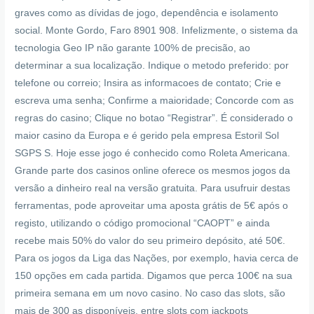
graves como as dívidas de jogo, dependência e isolamento
social. Monte Gordo, Faro 8901 908. Infelizmente, o sistema da
tecnologia Geo IP não garante 100% de precisão, ao
determinar a sua localização. Indique o metodo preferido: por
telefone ou correio; Insira as informacoes de contato; Crie e
escreva uma senha; Confirme a maioridade; Concorde com as
regras do casino; Clique no botao “Registrar”. É considerado o
maior casino da Europa e é gerido pela empresa Estoril Sol
SGPS S. Hoje esse jogo é conhecido como Roleta Americana.
Grande parte dos casinos online oferece os mesmos jogos da
versão a dinheiro real na versão gratuita. Para usufruir destas
ferramentas, pode aproveitar uma aposta grátis de 5€ após o
registo, utilizando o código promocional “CAOPT” e ainda
recebe mais 50% do valor do seu primeiro depósito, até 50€.
Para os jogos da Liga das Nações, por exemplo, havia cerca de
150 opções em cada partida. Digamos que perca 100€ na sua
primeira semana em um novo casino. No caso das slots, são
mais de 300 as disponíveis, entre slots com jackpots