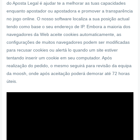
do Aposta Legal é ajudar te a melhorar as tuas capacidades
enquanto apostador ou apostadora e promover a transparência
no jogo online. O nosso software localiza a sua posição actual
tendo como base o seu endereço de IP. Embora a maioria dos
navegadores da Web aceite cookies automaticamente, as
configurações de muitos navegadores podem ser modificadas
para recusar cookies ou alertá lo quando um site estiver
tentando inserir um cookie em seu computador. Após
realização do pedido, o mesmo seguirá para revisão da equipa
da moosh, onde após aceitação poderá demorar até 72 horas
úteis.