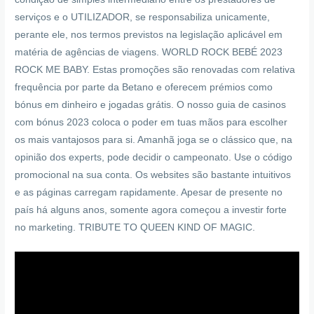
serviços e o UTILIZADOR, se responsabiliza unicamente,
perante ele, nos termos previstos na legislação aplicável em
matéria de agências de viagens. WORLD ROCK BEBÉ 2023
ROCK ME BABY. Estas promoções são renovadas com relativa
frequência por parte da Betano e oferecem prémios como
bónus em dinheiro e jogadas grátis. O nosso guia de casinos
com bónus 2023 coloca o poder em tuas mãos para escolher
os mais vantajosos para si. Amanhã joga se o clássico que, na
opinião dos experts, pode decidir o campeonato. Use o código
promocional na sua conta. Os websites são bastante intuitivos
e as páginas carregam rapidamente. Apesar de presente no
país há alguns anos, somente agora começou a investir forte
no marketing. TRIBUTE TO QUEEN KIND OF MAGIC.