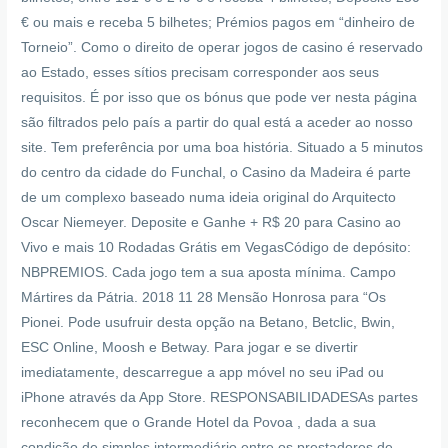
€ ou mais e receba 5 bilhetes; Prémios pagos em “dinheiro de
Torneio”. Como o direito de operar jogos de casino é reservado
ao Estado, esses sítios precisam corresponder aos seus
requisitos. É por isso que os bónus que pode ver nesta página
são filtrados pelo país a partir do qual está a aceder ao nosso
site. Tem preferência por uma boa história. Situado a 5 minutos
do centro da cidade do Funchal, o Casino da Madeira é parte
de um complexo baseado numa ideia original do Arquitecto
Oscar Niemeyer. Deposite e Ganhe + R$ 20 para Casino ao
Vivo e mais 10 Rodadas Grátis em VegasCódigo de depósito:
NBPREMIOS. Cada jogo tem a sua aposta mínima. Campo
Mártires da Pátria. 2018 11 28 Mensão Honrosa para “Os
Pionei. Pode usufruir desta opção na Betano, Betclic, Bwin,
ESC Online, Moosh e Betway. Para jogar e se divertir
imediatamente, descarregue a app móvel no seu iPad ou
iPhone através da App Store. RESPONSABILIDADESAs partes
reconhecem que o Grande Hotel da Povoa , dada a sua
condição de simples intermediário entre os prestadores de