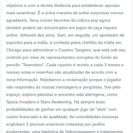
objetivos e com a devida distância para estabelecer apostas
mais assertivas. É a única maneira de evitar surpresas menos
agradáveis. Seus ícones favoritos da cultura pop agora
também podem ser encontrados em jogos de caça níqueis
online. Voltando dez anos, Sam, em seguida, um apostador de
esportes para a máfia, é confiada pelos chefões da máfia em
Chicago para administrar o Cassino Tangiers, que está sob seu
controle por meio de representantes corruptos do fundo de
pensão “Teamsters”. Cada cassino é revisto a cada 3 meses e
nossas notas e resenhas são atualizadas de acordo com a
nova informação. Rejeitamos a reclamação porque o jogador
não respondeu às nossas mensagens e perguntas. Voe pelo
espaço, explore planetas e encontre vida alienígena, como
Space Invaders e Stars Awakening. Há sempre boas
probabilidades de ganhar em qualquer jogo de “slots” num
casino licenciado e de qualidade. As comodidades luxuosas
englobam 2 piscinas exteriores rodeadas por jardins
exuberantes, uma banheira de hidromassagem e tratamentos