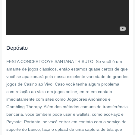
Depósito
FESTA CONCERTOOYE SANTANA TRIBUTO. Se você é um
amante de jogos clássicos, então estamos quase certos de que
você se apaixonará pela nossa excelente variedade de grandes
jogos de Casino ao Vivo. Caso você tenha algum problema
com relação ao vício em jogos online, entre em contato
imediatamente com sites como Jogadores Anônimos e
Gambling Therapy. Além dos métodos comuns de transferência
bancária, você também pode usar e wallets, como ecoPayz e
Paysafe. Portanto, se você entrar em contato com o serviço de
suporte do banco, faça o upload de uma captura de tela que