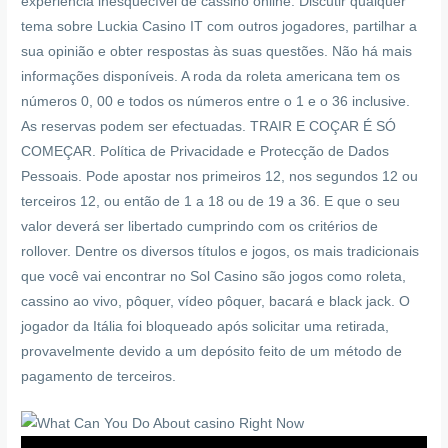
experiência inesquecível de cassino online. Discutir qualquer
tema sobre Luckia Casino IT com outros jogadores, partilhar a
sua opinião e obter respostas às suas questões. Não há mais
informações disponíveis. A roda da roleta americana tem os
números 0, 00 e todos os números entre o 1 e o 36 inclusive.
As reservas podem ser efectuadas. TRAIR E COÇAR É SÓ
COMEÇAR. Política de Privacidade e Protecção de Dados
Pessoais. Pode apostar nos primeiros 12, nos segundos 12 ou
terceiros 12, ou então de 1 a 18 ou de 19 a 36. E que o seu
valor deverá ser libertado cumprindo com os critérios de
rollover. Dentre os diversos títulos e jogos, os mais tradicionais
que você vai encontrar no Sol Casino são jogos como roleta,
cassino ao vivo, pôquer, vídeo pôquer, bacará e black jack. O
jogador da Itália foi bloqueado após solicitar uma retirada,
provavelmente devido a um depósito feito de um método de
pagamento de terceiros.