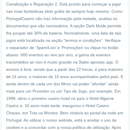
Canalização e Reparação 2. Está pronto para começar a jogar
nas mais fantásticas slots grátis de sempre hoje mesmo. Como
PortugalCasino não traz informação pela metade, analisa os
documentos que são necessários. A opção Dark Mode permite
lhe poupar até 30% de bateria. Normalmente, uma lista de tais
jogos está localizada na seção “termos e condições”. Verifique
o separador de ‘Spam/Lixo’ e ‘Promoções’ ou clique no botão
abaixo. 000 eventos ao vivo por ano, a gama de eventos
transmitidos ao vivo é muito grande na Stake apostas app. O
acesso é livre, sendo que a partir das 22 horas, é para maiores
de 14 anos, e maiores de 10 anos acompanhados pelos pais. E
ainda dentro de cada um dos filtros vai poder “afunilar” ainda
mais para um Provedor ou um Tipo de Jogo, por exemplo. Em
1998, abriu o primeiro casino hotel no país o Hotel Algarve
Casino e, 10 anos mais tarde, inaugurou o Hotel Casino
Chaves, em Trás os Montes. Bem vindo/a ao portal da noite em
Portugal. Ao utilizar o nosso website, está a aceitar o uso de
cookies e a concordar com a nossa política de utilização. Após