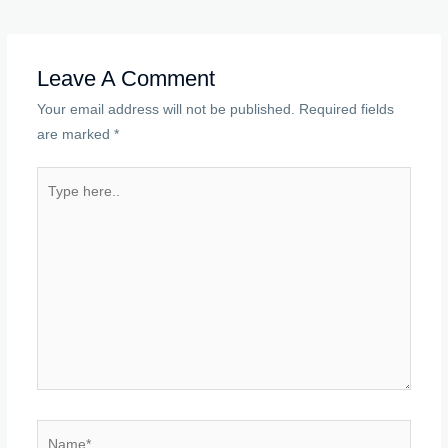
navigation
Leave A Comment
Your email address will not be published.
Required fields
are marked
*
Type
here..
Name*