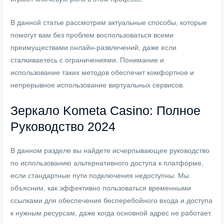
В данной статье рассмотрим актуальные способы, которые
помогут вам без проблем воспользоваться всеми
преимуществами онлайн-развлечений, даже если
сталкиваетесь с ограничениями. Понимание и
использование таких методов обеспечит комфортное и
непрерывное использование виртуальных сервисов.
Зеркало Kometa Casino: Полное
Руководство 2024
В данном разделе вы найдете исчерпывающее руководство
по использованию альтернативного доступа к платформе,
если стандартные пути подключения недоступны. Мы
объясним, как эффективно пользоваться временными
ссылками для обеспечения бесперебойного входа и доступа
к нужным ресурсам, даже когда основной адрес не работает.