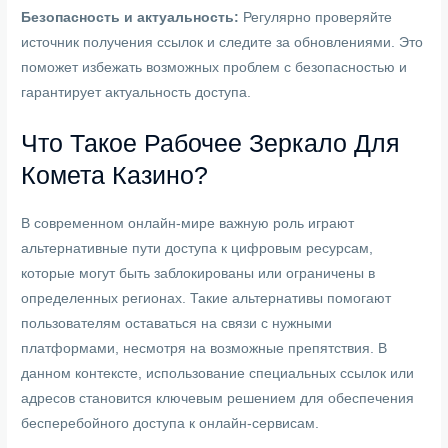
Безопасность и актуальность:
Регулярно проверяйте
источник получения ссылок и следите за обновлениями. Это
поможет избежать возможных проблем с безопасностью и
гарантирует актуальность доступа.
Что Такое Рабочее Зеркало Для
Комета Казино?
В современном онлайн-мире важную роль играют
альтернативные пути доступа к цифровым ресурсам,
которые могут быть заблокированы или ограничены в
определенных регионах. Такие альтернативы помогают
пользователям оставаться на связи с нужными
платформами, несмотря на возможные препятствия. В
данном контексте, использование специальных ссылок или
адресов становится ключевым решением для обеспечения
бесперебойного доступа к онлайн-сервисам.