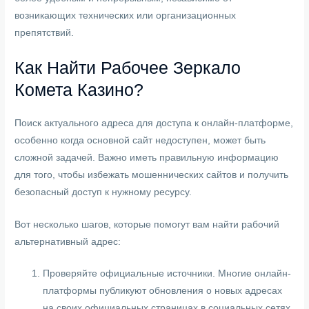
возникающих технических или организационных
препятствий.
Как Найти Рабочее Зеркало
Комета Казино?
Поиск актуального адреса для доступа к онлайн-платформе,
особенно когда основной сайт недоступен, может быть
сложной задачей. Важно иметь правильную информацию
для того, чтобы избежать мошеннических сайтов и получить
безопасный доступ к нужному ресурсу.
Вот несколько шагов, которые помогут вам найти рабочий
альтернативный адрес:
Проверяйте официальные источники. Многие онлайн-
платформы публикуют обновления о новых адресах
на своих официальных страницах в социальных сетях