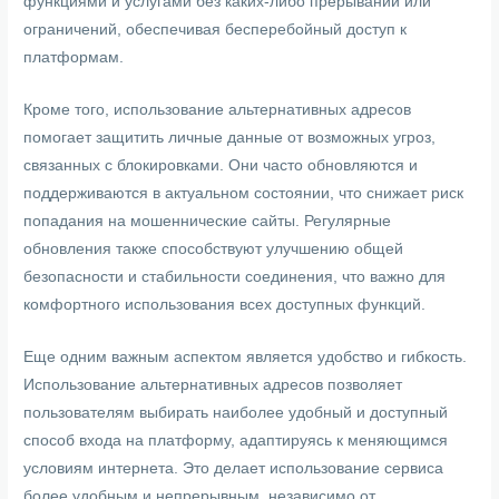
функциями и услугами без каких-либо прерываний или
ограничений, обеспечивая бесперебойный доступ к
платформам.
Кроме того, использование альтернативных адресов
помогает защитить личные данные от возможных угроз,
связанных с блокировками. Они часто обновляются и
поддерживаются в актуальном состоянии, что снижает риск
попадания на мошеннические сайты. Регулярные
обновления также способствуют улучшению общей
безопасности и стабильности соединения, что важно для
комфортного использования всех доступных функций.
Еще одним важным аспектом является удобство и гибкость.
Использование альтернативных адресов позволяет
пользователям выбирать наиболее удобный и доступный
способ входа на платформу, адаптируясь к меняющимся
условиям интернета. Это делает использование сервиса
более удобным и непрерывным, независимо от