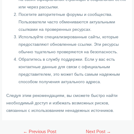
или через рассылки.
Посетите авторитетные форумы и сообщества.
Пользователи часто обмениваются актуальными
ссылками на проверенных ресурсах.
Используйте специализированные сайты, которые
предоставляют обновленные ссылки. Эти ресурсы
обычно тщательно проверяются на безопасность.
Обратитесь в службу поддержки. Если у вас есть
контактные данные для связи с официальным
представителем, это может быть самым надежным
способом получения актуального адреса.
Следуя этим рекомендациям, вы сможете быстро найти
необходимый доступ и избежать возможных рисков,
связанных с использованием ненадежных источников.
Post
←
Previous Post
Next Post
→