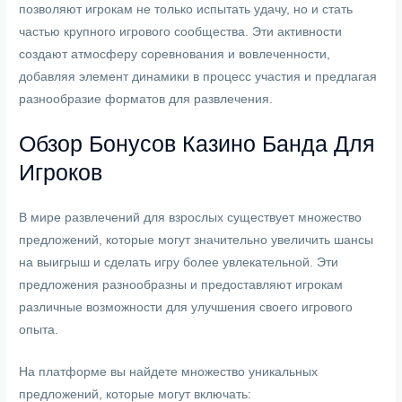
позволяют игрокам не только испытать удачу, но и стать
частью крупного игрового сообщества. Эти активности
создают атмосферу соревнования и вовлеченности,
добавляя элемент динамики в процесс участия и предлагая
разнообразие форматов для развлечения.
Обзор Бонусов Казино Банда Для
Игроков
В мире развлечений для взрослых существует множество
предложений, которые могут значительно увеличить шансы
на выигрыш и сделать игру более увлекательной. Эти
предложения разнообразны и предоставляют игрокам
различные возможности для улучшения своего игрового
опыта.
На платформе вы найдете множество уникальных
предложений, которые могут включать: