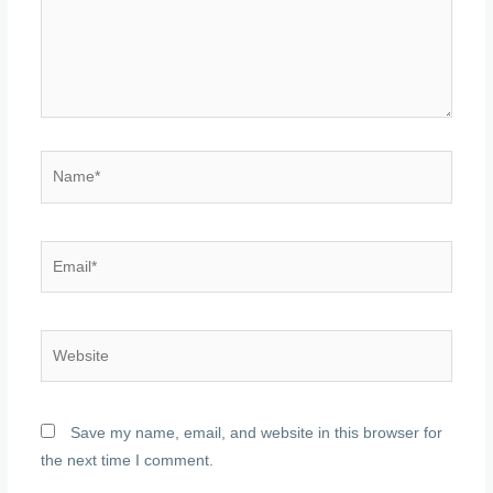
Name*
Email*
Website
Save my name, email, and website in this browser for
the next time I comment.