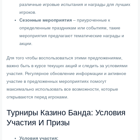
различные игровые испытания и награды для лучших
игроков.
Сезонные мероприятия
– приуроченные к
определенным праздникам или событиям, такие
мероприятия предлагают тематические награды и
акции.
Для того чтобы воспользоваться этими предложениями,
важно быть в курсе текущих акций и следить за условиями
участия. Регулярное обновление информации и активное
участие в предложенных мероприятиях помогут
максимально использовать все возможности, которые
открываются перед игроками.
Турниры Казино Банда: Условия
Участия И Призы
Условия участия: