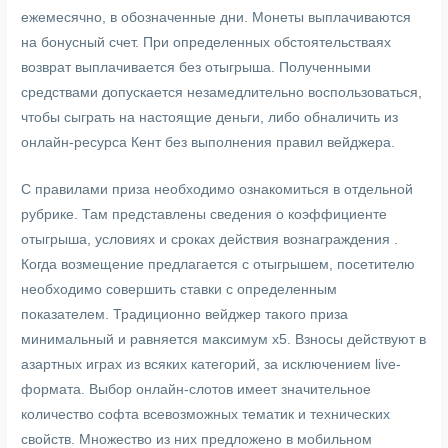
ежемесячно, в обозначенные дни. Монеты выплачиваются
на бонусный счет. При определенных обстоятельстваях
возврат выплачивается без отыгрыша. Полученными
средствами допускается незамедлительно воспользоваться,
чтобы сыграть на настоящие деньги, либо обналичить из
онлайн-ресурса Кент без выполнения правил вейджера.
С правилами приза необходимо ознакомиться в отдельной
рубрике. Там представлены сведения о коэффициенте
отыгрыша, условиях и сроках действия вознаграждения .
Когда возмещение предлагается с отыгрышем, посетителю
необходимо совершить ставки с определенным
показателем. Традиционно вейджер такого приза
минимальный и равняется максимум х5. Взносы действуют в
азартных играх из всяких категорий, за исключением live-
формата. Выбор онлайн-слотов имеет значительное
количество софта всевозможных тематик и технических
свойств. Множество из них предложено в мобильном