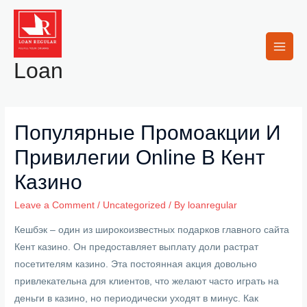
Skip
to
content
Main
Loan
Men
Популярные Промоакции И
Привилегии Online В Кент
Казино
Leave a Comment
/
Uncategorized
/ By
loanregular
Кешбэк – один из широкоизвестных подарков главного сайта
Кент казино. Он предоставляет выплату доли растрат
посетителям казино. Эта постоянная акция довольно
привлекательна для клиентов, что желают часто играть на
деньги в казино, но периодически уходят в минус. Как