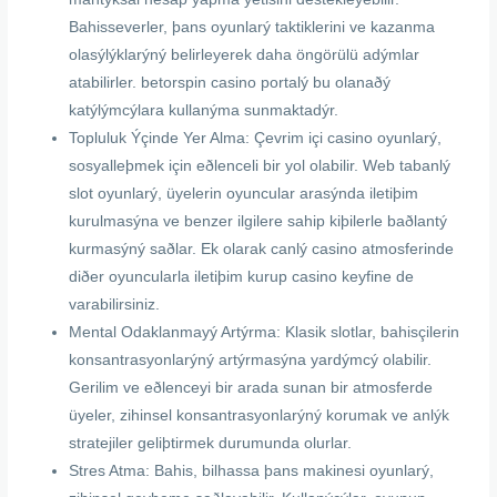
Bahisseverler, þans oyunlarý taktiklerini ve kazanma
olasýlýklarýný belirleyerek daha öngörülü adýmlar
atabilirler. betorspin casino portalý bu olanaðý
katýlýmcýlara kullanýma sunmaktadýr.
Topluluk Ýçinde Yer Alma: Çevrim içi casino oyunlarý,
sosyalleþmek için eðlenceli bir yol olabilir. Web tabanlý
slot oyunlarý, üyelerin oyuncular arasýnda iletiþim
kurulmasýna ve benzer ilgilere sahip kiþilerle baðlantý
kurmasýný saðlar. Ek olarak canlý casino atmosferinde
diðer oyuncularla iletiþim kurup casino keyfine de
varabilirsiniz.
Mental Odaklanmayý Artýrma: Klasik slotlar, bahisçilerin
konsantrasyonlarýný artýrmasýna yardýmcý olabilir.
Gerilim ve eðlenceyi bir arada sunan bir atmosferde
üyeler, zihinsel konsantrasyonlarýný korumak ve anlýk
stratejiler geliþtirmek durumunda olurlar.
Stres Atma: Bahis, bilhassa þans makinesi oyunlarý,