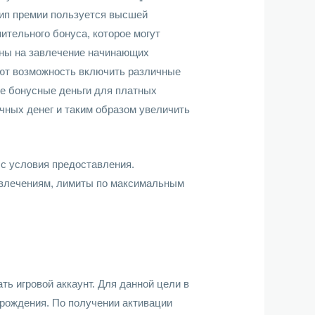
 тип премии пользуется высшей
ительного бонуса, которое могут
ены на завлечение начинающих
меют возможность включить различные
е бонусные деньги для платных
ичных денег и таким образом увеличить
 с условия предоставления.
азвлечениям, лимиты по максимальным
ть игровой аккаунт. Для данной цели в
рождения. По получении активации