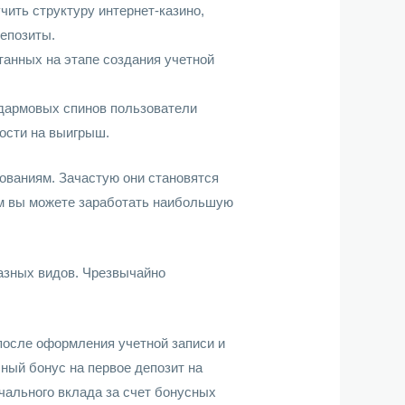
ить структуру интернет-казино,
депозиты.
танных на этапе создания учетной
 дармовых спинов пользователи
ости на выигрыш.
нованиям. Зачастую они становятся
ам вы можете заработать наибольшую
разных видов. Чрезвычайно
после оформления учетной записи и
лный бонус на первое депозит на
чального вклада за счет бонусных