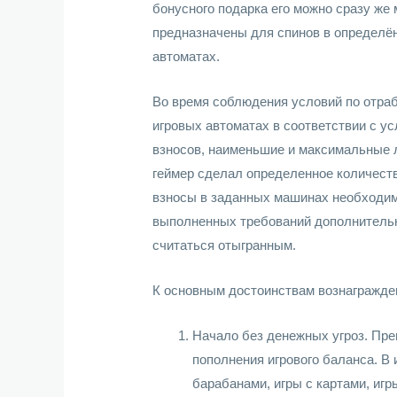
бонусного подарка его можно сразу же
предназначены для спинов в определё
автоматах.
Во время соблюдения условий по отрабо
игровых автоматах в соответствии с у
взносов, наименьшие и максимальные ли
геймер сделал определенное количеств
взносы в заданных машинах необходим
выполненных требований дополнительны
считаться отыгранным.
К основным достоинствам вознагражден
Начало без денежных угроз. Пре
пополнения игрового баланса. В
барабанами, игры с картами, игры