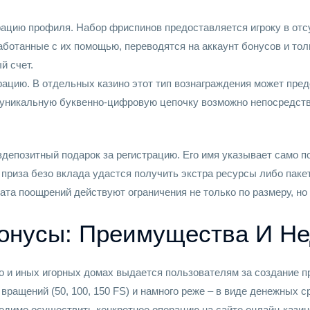
ацию профиля. Набор фриспинов предоставляется игроку в отс
ботанные с их помощью, переводятся на аккаунт бонусов и то
й счет.
рацию. В отдельных казино этот тип вознаграждения может пре
 уникальную буквенно-цифровую цепочку возможно непосредстве
депозитный подарок за регистрацию. Его имя указывает само п
В приза безо вклада удастся получить экстра ресурсы либо пак
ата поощрений действуют ограничения не только по размеру, но
онусы: Преимущества И Не
но и иных игорных домах выдается пользователям за создание 
ращений (50, 100, 150 FS) и намного реже – в виде денежных с
димо осуществить конкретное операцию на сайте онлайн-казино