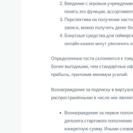
Введение с игровым учреждением
понять его функции, ассортимен
Перспектива на получение насто
записи, можно получить денег бе
Бонусные средства для геймерс
онлайн-казино могут увеличить 
Определенные гости склоняются к тому
более выгодными, чем стандартные оф
прибыль, приложив минимум усилий.
Вознаграждения за подписку в виртуал
распространёнными в числе них являю
Вознаграждение за первое попол
депозита стартового пополнения 
конкретную сумму. Иными словам