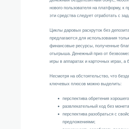
нового пользователя на платформу, к 
эти средства следует отработать с за
Циклы даровых раскруток без депозита
предлагаются для использования толь
финансовые ресурсы, полученные бла
отыгрыша. Денежный приз от безвозмез
игры в аппаратах и карточных играх, а
Несмотря на обстоятельство, что безде
ключевых плюсов можно выделить:
перспектива обретения хорошего
развлекательный ход без монета
перспектива разобраться с свой
предложениями;