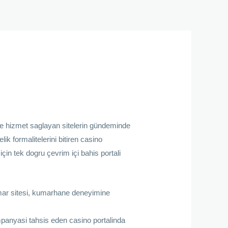
nde hizmet saglayan sitelerin gündeminde
k formalitelerini bitiren casino
in tek dogru çevrim içi bahis portali
umar sitesi, kumarhane deneyimine
panyasi tahsis eden casino portalinda