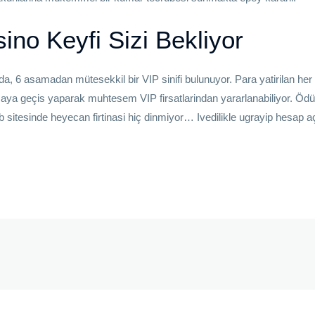
no Keyfi Sizi Bekliyor
a, 6 asamadan mütesekkil bir VIP sinifi bulunuyor. Para yatirilan her 
aya geçis yaparak muhtesem VIP firsatlarindan yararlanabiliyor. Ödül
eb sitesinde heyecan firtinasi hiç dinmiyor… Ivedilikle ugrayip hesap a