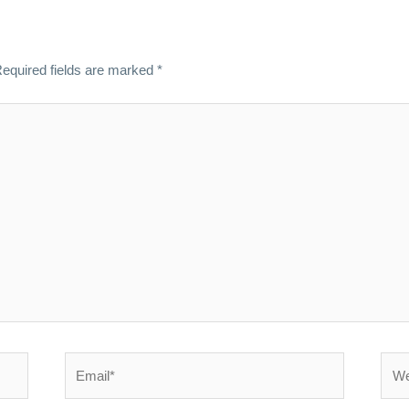
equired fields are marked
*
Email*
Webs