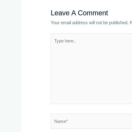
Leave A Comment
Your email address will not be published.
R
Type
here..
Name*