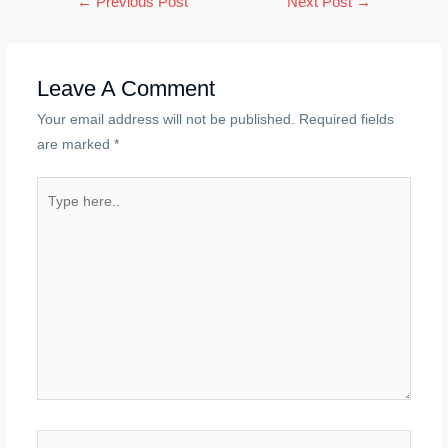
←
Previous Post
Next Post
→
navigation
Leave A Comment
Your email address will not be published.
Required fields
are marked
*
Type
here..
Name*