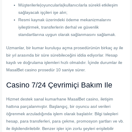
Müşterilerle|oyuncularla|kullanıcılarla sürekli etkileşim
sağlayacak işçileri işe alın;
Resmi kaynak üzerindeki ödeme mekanizmalarını
iyileştirmek, transferlerin derhal ve güvenlik
standartlarına uygun olarak sağlanmasını sağlamak.
Uzmanlar, bir kumar kuruluşu açma prosedürünün birkaç ay ile
bir yıl arasında bir süre sürebileceğini iddia ediyorlar. Hesap
kaydı ve doğrulama işlemleri hızlı olmalıdır. İçinde durumlar ile
MasalBet casino prosedür 10 saniye sürer.
Casino 7/24 Çevrimiçi Bakım Ile
Hizmet destek sanal kumarhane MasalBet casino, iletişim
hattına parçalanmıştır. Başlangıç, bir oyuncu asıl verileri
öğrenmek arzuladığında işlem olarak başlatılır. Bilgi talepleri
hesap, para transferleri, para çekme, promosyon şartları ve vb.
ile ilişkilendirilebilir. Benzer işler için zorlu şeyleri erişilebilir