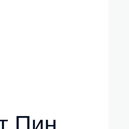
т Пин