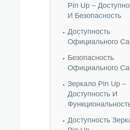
Pin Up – Доступно
И Безопасность
Доступность
Официального Са
Безопасность
Официального Са
Зеркало Pin Up –
Доступность И
Функциональност
Доступность Зерк