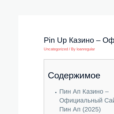
Skip
to
content
Pin Up Казино – О
Uncategorized
/ By
loanregular
Содержимое
Пин Ап Казино –
Официальный Са
Пин Ап (2025)