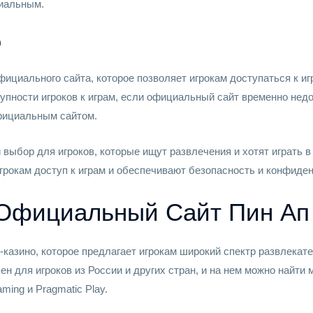
циальным.
о
фициального сайта, которое позволяет игрокам доступаться к и
упности игроков к играм, если официальный сайт временно недо
официальным сайтом.
 выбор для игроков, которые ищут развлечения и хотят играть 
грокам доступ к играм и обеспечивают безопасность и конфиде
– Официальный Сайт Пин Ап
-казино, которое предлагает игрокам широкий спектр развлекате
н для игроков из России и других стран, и на нем можно найти 
ming и Pragmatic Play.