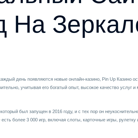
д На Зеркал
 каждый день появляются новые онлайн-казино, Pin Up Казино о
вительно, учитывая его богатый опыт, высокое качество услуг 
 который был запущен в 2016 году, и с тех пор он неукоснительн
 есть более 3 000 игр, включая слоты, карточные игры, рулетку 