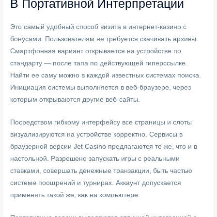
В Портативной Интерпретации
Это самый удобный способ визита в интернет-казино с
бонусами. Пользователям не требуется скачивать архивы.
Смартфонная вариант открывается на устройстве по
стандарту — после тапа по действующей гиперссылке.
Найти ее саму можно в каждой известных системах поиска.
Инициация системы выполняется в веб-браузере, через
которым открываются другие веб-сайты.
Посредством гибкому интерфейсу все страницы и слоты
визуализируются на устройстве корректно. Сервисы в
браузерной версии Jet Casino предлагаются те же, что и в
настольной. Разрешено запускать игры с реальными
ставками, совершать денежные транзакции, быть частью
системе поощрений и турнирах. Аккаунт допускается
применять такой же, как на компьютере.