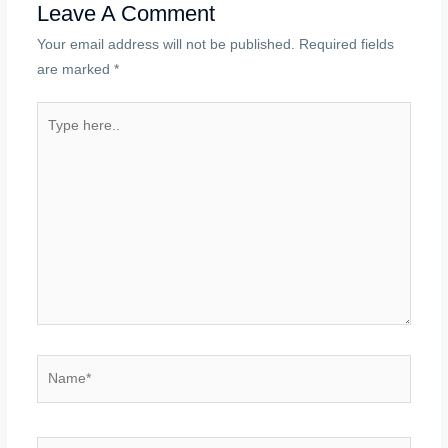
Leave A Comment
Your email address will not be published.
Required fields
are marked
*
Type
here..
Name*