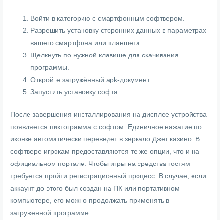
Войти в категорию с смартфонным софтвером.
Разрешить установку сторонних данных в параметрах
вашего смартфона или планшета.
Щелкнуть по нужной клавише для скачивания
программы.
Откройте загружённый apk-документ.
Запустить установку софта.
После завершения инсталлирования на дисплее устройства
появляется пиктограмма с софтом. Единичное нажатие по
иконке автоматически переведет в зеркало Джет казино. В
софтвере игрокам предоставляются те же опции, что и на
официальном портале. Чтобы игры на средства гостям
требуется пройти регистрационный процесс. В случае, если
аккаунт до этого был создан на ПК или портативном
компьютере, его можно продолжать применять в
загруженной программе.