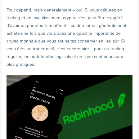
Tout dépend, mais généralement – oui. Si vous débutez en
trading et en investissement crypto, c’est peut être exagéré
d’avoir un portefeuille matériel – ce dernier est généralement
acheté une fois que vous avez une quantité importante de
crypto monnaie que vous souhaitez conserver en lieu sûr. Si
vous êtes un trader actif, c’est encore pire – pour du trading
régulier, les portefeuilles logiciels et en ligne sont beaucoup
plus pratiques.