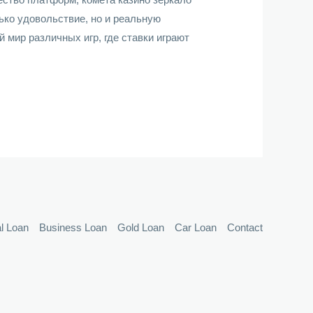
ько удовольствие, но и реальную
мир различных игр, где ставки играют
l Loan
Business Loan
Gold Loan
Car Loan
Contact