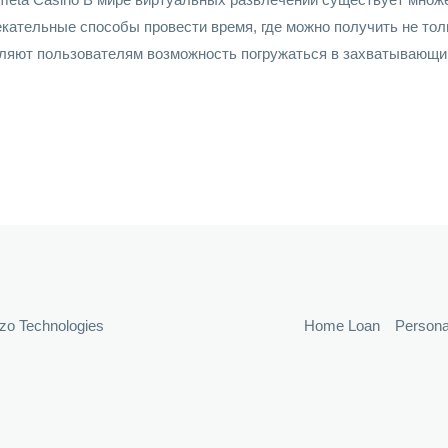
кательные способы провести время, где можно получить не тол
ляют пользователям возможность погружаться в захватывающий 
zo Technologies
Home Loan
Persona