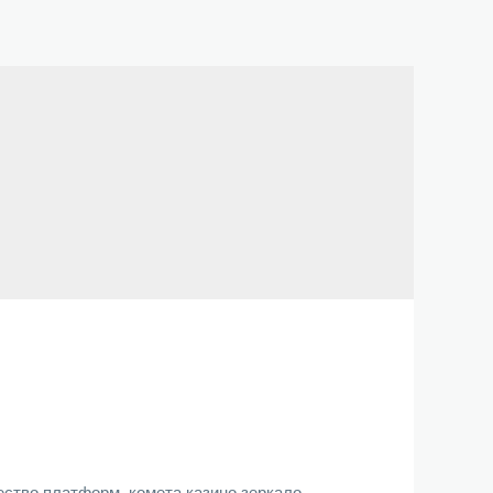
ство платформ, комета казино зеркало